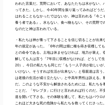
われた言葉だ。荒野において、あなたたちは水がない、
ってきた。しかし、今40年間を振り返ってみればどうだ
はれることもなかったではないか。神は言われる『今こ
養う者である』。水もない、食べ物もない、その荒野での
なのだと神は言われている。
・私たちは神が養って下さることを信じ切ることが出来
年の規定があった。「6年の間は畑に種を蒔き収穫しても
との命令である。土地は休ませなければ、地力が衰え、
解しても人は言う「7年目に収穫がなければ、どうして生
20）。今日の私たちも同じだ「もう一人子供が欲しいが
いけない。そうすれば生活が出来ない」と母親達は言う
は老後の生活が成り立たない」と中高年男性は訴える。
だ。このような不安から解放されるためには、私たちを
ことだ。「サレプタ」に行けと言われれば行くのだ。不
道を開いて下さる。その体験を通して、私たちはパウロ
これほど大きな死の危険から私たちを救ってくださった