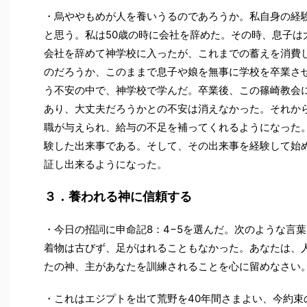
・烏ややもめが人を養いうるのであろうか。私自身の経
と思う。私は50歳の時に会社を辞めた。その時、息子は
会社を辞めて神学校に入ったが、これまでの蓄えを消費
のだろうか、このままで息子や娘を無事に学校を卒業さ
う不安の中で、神学校で学んだ。卒業後、この篠崎教会
あり、大丈夫だろうかとの不安は消えなかった。それか
職が与えられ、給与の不足を補ってくれるようになった
験した出来事である。そして、その出来事を経験して始
証し出来るようになった。
３．養われる神に信頼する
・今日の招詞に申命記8：4−5を選んだ。次のような言
着物は古びず、足がはれることもなかった。あなたは、
たの神、主があなたを訓練されることを心に留めなさい
・これはエジプトを出て荒野を40年間さまよい、今約束