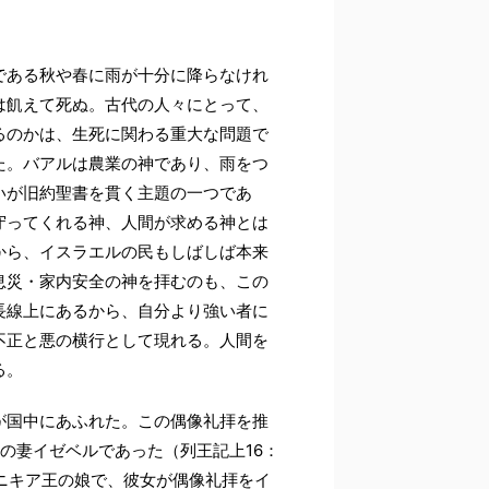
である秋や春に雨が十分に降らなけれ
は飢えて死ぬ。古代の人々にとって、
るのかは、生死に関わる重大な問題で
た。バアルは農業の神であり、雨をつ
いが旧約聖書を貫く主題の一つであ
守ってくれる神、人間が求める神とは
から、イスラエルの民もしばしば本来
息災・家内安全の神を拝むのも、この
長線上にあるから、自分より強い者に
不正と悪の横行として現れる。人間を
る。
が国中にあふれた。この偶像礼拝を推
の妻イゼベルであった（列王記上16：
ニキア王の娘で、彼女が偶像礼拝をイ