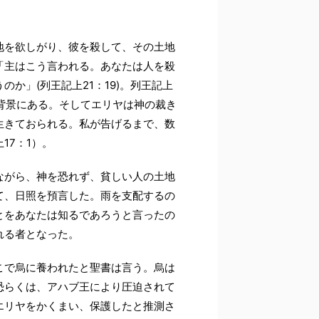
地を欲しがり、彼を殺して、その土地
「主はこう言われる。あなたは人を殺
か」(列王記上21：19)。列王記上
の背景にある。そしてエリヤは神の裁き
生きておられる。私が告げるまで、数
17：1）。
ながら、神を恐れず、貧しい人の土地
て、日照を預言した。雨を支配するの
とをあなたは知るであろうと言ったの
れる者となった。
こで烏に養われたと聖書は言う。烏は
。恐らくは、アハブ王により圧迫されて
エリヤをかくまい、保護したと推測さ