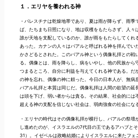
１．エリヤを養われる神
・パレスチナは乾燥地帯であり、夏は雨が降らず、雨季
ば、たちまち日照になり、地は収穫をもたらさず、人々
誰が天地を支配しているのか、誰が雨をもたらしてくれ
あった。カナンの人々はバアルと呼ばれる神を拝んでい
かさどるとされた。このバアル神という偶像礼拝との戦
る。偶像とは、雨を降らし、病をいやし、他の民族から
つまるところ、自分に利益を与えてくれる神である。だ
の神を忘れ、偶像の神に頼った。今日の日本人が、無病
バアル礼拝と本質は同じだ。偶像礼拝は人間の欲望の延
は頭を下げ、弱い者からは貪る。その結果、社会的には
超える神の支配を信じない社会は、弱肉強食の社会にな
・エリヤの時代はその偶像礼拝が横行し、バアルの祭壇
し進めたのが、イスラエルの7代目の王であるアハブとそ
31）。イゼベルは政略結婚によりイスラエルに来たフェ