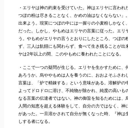
・エリヤは神の約束を受けていた。神はエリヤに言われ
つぼの粉は尽きることなく、かめの油はなくならない」
出来よう。現実につぼの中には一握りの小麦粉しかなく
だった。しかし、やもめはエリヤの言葉に従った。エリ
う。やもめがエリヤの言うとおりにしたところ、つぼの
ず、三人は飢饉にも関わらず、食べて生き残ることが出
ヤは2年以上の間、このやもめに養われたことになる。
・ここで一つの疑問が生じる。エリヤを生かすために、
あろうか。烏ややもめは人を養うのに、おおよそふさわ
言葉は、「炉で精錬する」という意味がある。溶解炉の
よってドロドロに溶け、不純物が除かれ、純度の高いも
なる言葉の伝達者ではない。神の御旨を知るためには、
人間の知恵を超える体験をして、自分の力ではなく、神
があった。一旦溶かされて自分が無くなった時、『神は生
しする者になる。