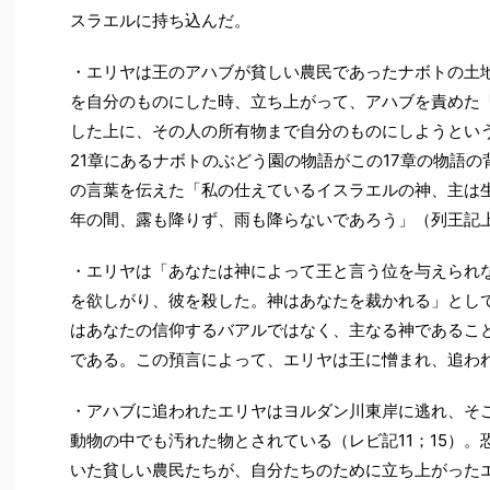
スラエルに持ち込んだ。
・エリヤは王のアハブが貧しい農民であったナボトの土
を自分のものにした時、立ち上がって、アハブを責めた
した上に、その人の所有物まで自分のものにしようというの
21章にあるナボトのぶどう園の物語がこの17章の物語
の言葉を伝えた「私の仕えているイスラエルの神、主は
年の間、露も降りず、雨も降らないであろう」（列王記上
・エリヤは「あなたは神によって王と言う位を与えられ
を欲しがり、彼を殺した。神はあなたを裁かれる」とし
はあなたの信仰するバアルではなく、主なる神であるこ
である。この預言によって、エリヤは王に憎まれ、追わ
・アハブに追われたエリヤはヨルダン川東岸に逃れ、そ
動物の中でも汚れた物とされている（レビ記11；15）
いた貧しい農民たちが、自分たちのために立ち上がった