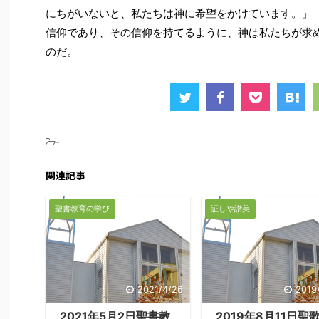
にちがいないと、私たちは神に希望をかけています。」（
信仰であり、その信仰を持てるように、神は私たちが求
のだ。
-
関連記事
聖書教育の学び
証しや讃美
2021/4/26
2019
2021年5月2日聖書教
2019年8月11日聖