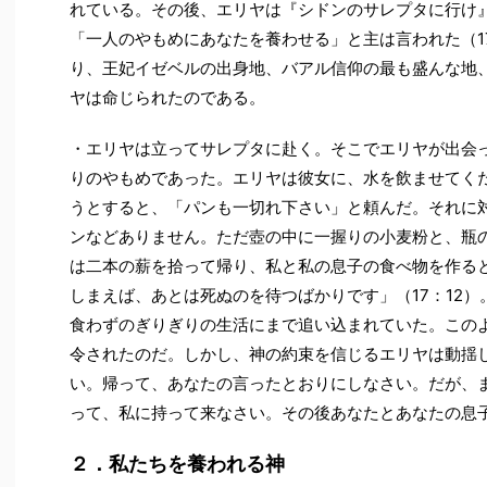
れている。その後、エリヤは『シドンのサレプタに行け
「一人のやもめにあなたを養わせる」と主は言われた（1
り、王妃イゼベルの出身地、バアル信仰の最も盛んな地
ヤは命じられたのである。
・エリヤは立ってサレプタに赴く。そこでエリヤが出会
りのやもめであった。エリヤは彼女に、水を飲ませてく
うとすると、「パンも一切れ下さい」と頼んだ。それに
ンなどありません。ただ壺の中に一握りの小麦粉と、瓶
は二本の薪を拾って帰り、私と私の息子の食べ物を作る
しまえば、あとは死ぬのを待つばかりです」（17：12）
食わずのぎりぎりの生活にまで追い込まれていた。この
令されたのだ。しかし、神の約束を信じるエリヤは動揺
い。帰って、あなたの言ったとおりにしなさい。だが、
って、私に持って来なさい。その後あなたとあなたの息子
２．私たちを養われる神