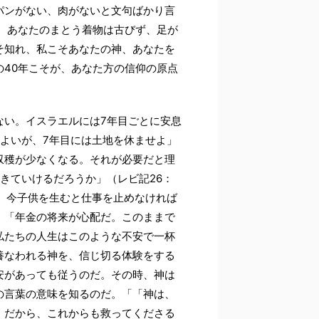
パンがない、肉がないと文句ばかり言
、あなたのまとう着物は古びず、足が
そ知れ、私こそあなたの神、あなたを
40年こそが、あなた方の信仰の原点
ない。イスラエルには7年目ごとに安息
よいが、7年目には土地を休ませよ」
収穫が少なくなる。それが必要だと理
きていけるだろうか」（レビ記26：
、今子供を生むと仕事を止めなければ
。「年金の将来が心配だ。このままで
私たちの人生はこのような不安で一杯
養なわれる神を、信じ切る体験をする
安があっても従うのだ。その時、神は
の言葉の意味を知るのだ。「「神は、
。だから、これからも救ってくださる