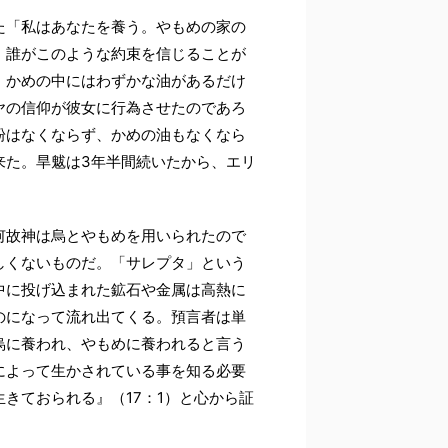
た「私はあなたを養う。やもめの家の
。誰がこのような約束を信じることが
、かめの中にはわずかな油があるだけ
ヤの信仰が彼女に行為させたのであろ
粉はなくならず、かめの油もなくなら
来た。旱魃は3年半間続いたから、エリ
何故神は烏とやもめを用いられたので
しくないものだ。「サレプタ」という
中に投げ込まれた鉱石や金属は高熱に
のになって流れ出てくる。預言者は単
烏に養われ、やもめに養われると言う
によって生かされている事を知る必要
きておられる』（17：1）と心から証