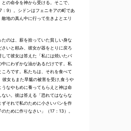
』との命令を神から受ける。そこで、
7：9）。シドンはフェニキアの町であ
、敵地の真ん中に行って生きよとエリ
ったのは、薪を拾っていた貧しい身な
ださいと頼み、彼女が器をとりに戻ろ
対して彼女は答えた「私には焼いたパ
の中にわずかな油があるだけです。私
ところです。私たちは、それを食べて
。彼女もまた旱魃の被害を受け,食うや
ようなやもめに養ってもらえと神は命
しない。彼は答える「恐れてはならな
まずそれで私のために小さいパンを作
のために作りなさい」（17：13）。