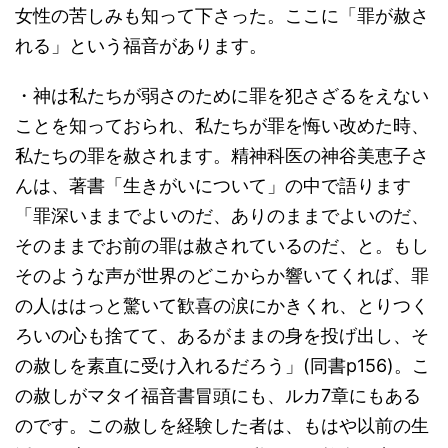
女性の苦しみも知って下さった。ここに「罪が赦さ
れる」という福音があります。
・神は私たちが弱さのために罪を犯さざるをえない
ことを知っておられ、私たちが罪を悔い改めた時、
私たちの罪を赦されます。精神科医の神谷美恵子さ
んは、著書「生きがいについて」の中で語ります
「罪深いままでよいのだ、ありのままでよいのだ、
そのままでお前の罪は赦されているのだ、と。もし
そのような声が世界のどこからか響いてくれば、罪
の人ははっと驚いて歓喜の涙にかきくれ、とりつく
ろいの心も捨てて、あるがままの身を投げ出し、そ
の赦しを素直に受け入れるだろう」(同書p156)。こ
の赦しがマタイ福音書冒頭にも、ルカ7章にもある
のです。この赦しを経験した者は、もはや以前の生