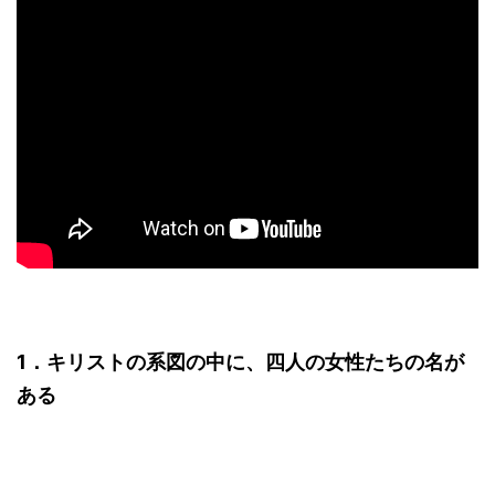
1
．キリストの系図の中に、四人の女性たちの名が
ある