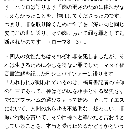
す。パウロは語ります「肉の弱さのために律法がな
しえなかったことを、神はしてくださったのです。
つまり、罪を取り除くために御子を罪深い肉と同じ
姿でこの世に送り、その肉において罪を罪として処
断されたのです」（ローマ8：3）。
・四人の女性たちはそれぞれ罪を犯しましたが、そ
れは生きるためにやむを得ない罪でした。マタイ福
音書注解を記したE.シュバイツァーは語ります。
「われわれが問われているのは、福音書記者の信仰
の証言であって、神はその民を相手とする歴史をす
でにアブラハムの選びをもって始め、そしてイエス
において、人間のあらゆる不透明な、疑わしい、罪
深い行動を貫いて、その目標へと導いたと言おうと
していることを、本当と受け止めるかどうかという