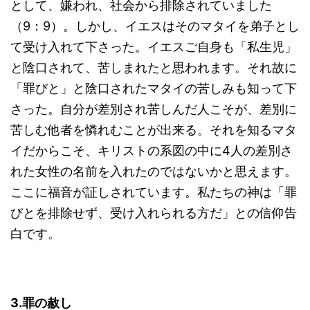
として、嫌われ、社会から排除されていました
（9：9）。しかし、イエスはそのマタイを弟子とし
て受け入れて下さった。イエスご自身も「私生児」
と陰口されて、苦しまれたと思われます。それ故に
「罪びと」と陰口されたマタイの苦しみも知って下
さった。自分が差別され苦しんだ人こそが、差別に
苦しむ他者を憐れむことが出来る。それを知るマタ
イだからこそ、キリストの系図の中に4人の差別さ
れた女性の名前を入れたのではないかと思えます。
ここに福音が証しされています。私たちの神は「罪
びとを排除せず、受け入れられる方だ」との信仰告
白です。
3.
罪の赦し