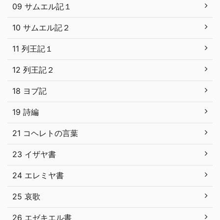
09 サムエル記１
10 サムエル記２
11 列王記１
12 列王記２
18 ヨブ記
19 詩編
21 コヘレトの言葉
23 イザヤ書
24 エレミヤ書
25 哀歌
26 エゼキエル書