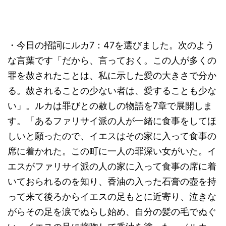
・今日の招詞にルカ7：47を選びました。次のよう
な言葉です「だから、言っておく。この人が多くの
罪を赦されたことは、私に示した愛の大きさで分か
る。赦されることの少ない者は、愛することも少な
い」。ルカは罪びとの赦しの物語を7章で展開しま
す。「あるファリサイ派の人が一緒に食事をしてほ
しいと願ったので、イエスはその家に入って食事の
席に着かれた。この町に一人の罪深い女がいた。イ
エスがファリサイ派の人の家に入って食事の席に着
いておられるのを知り、香油の入った石膏の壺を持
って来て後ろからイエスの足もとに近寄り、泣きな
がらその足を涙でぬらし始め、自分の髪の毛でぬぐ