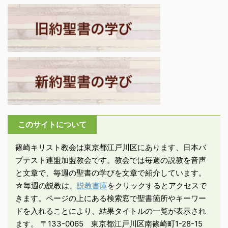
贖い、救い出して下さっ
て袋だたきにし、何も持
に門を開いてくださり、
た。それ故イスラエルは
たせずに帰した。』」 ・
私たちがキリストの秘め
初子を神に捧げよと命じ
ぶどう園と農夫の喩え
られた ...
られる。 ―出エジプト記
は、イザヤ ...
13:1-2「すべての初子を
聖別して私にささげよ。
イスラエルの人々の間で
初めに胎を開くものはす
べて、人であれ家畜であ
れ、私のものである。」
このサイトについて
・神はイスラエルを救わ
れたゆえに、イスラエル
篠崎キリスト教会は東京都江戸川区にあります、日本バ
はその神に応答する。そ
プテスト連盟加盟教会です。教会では毎週の説教を音声
の応答が礼拝である。 -
と文章で、毎週の聖書の学びを文章で紹介しています。
出エジプト記13:11-12「
☆毎週の説教は、
説教書庫
をクリックするとアクセスで
...
きます。ページの上にある検索窓で聖書箇所やキーワー
ドを入れることにより、結果タイトルの一覧が表示され
ます。 〒133-0065 東京都江戸川区南篠崎町1-28-15