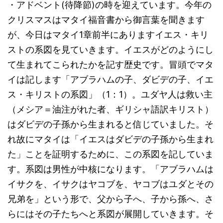
・アドベント(待降節)の時を迎えています。今年の
クリスマスはマタイ福音書から御言葉を聞きます
が、今日はマタイ1章前半にありますイエス・キリ
ストの系図を見ていきます。イエスがどのようにし
て生まれてこられたかを記す歴史です。冒頭でマタ
イは記します「アブラハムの子、ダビデの子、イエ
ス・キリストの系図」（1：1）。ユダヤ人は救い主
（メシア＝油注がれた者、ギリシャ語訳キリスト）
はダビデの子孫から生まれると信じていました。そ
れ故にマタイは「イエスはダビデの子孫から生まれ
た」ことを証明するために、この系図を記していま
す。系図は男性が中核になります。「アブラハムは
イサクを、イサクはヤコブを、ヤコブはユダとその
兄弟を」という形で、父から子へ、子から孫へ、さ
らにはその子たちへと系図が展開していきます。そ