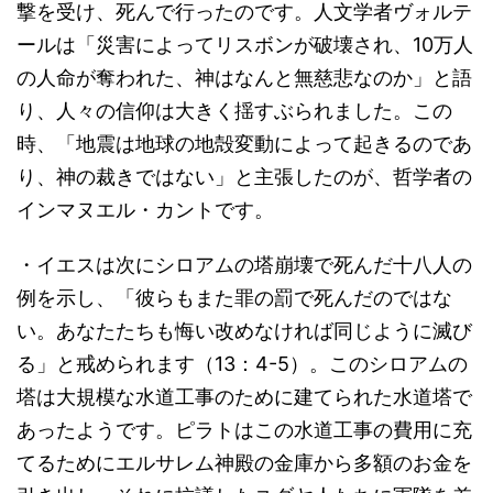
撃を受け、死んで行ったのです。人文学者ヴォルテ
ールは「災害によってリスボンが破壊され、10万人
の人命が奪われた、神はなんと無慈悲なのか」と語
り、人々の信仰は大きく揺すぶられました。この
時、「地震は地球の地殻変動によって起きるのであ
り、神の裁きではない」と主張したのが、哲学者の
インマヌエル・カントです。
・イエスは次にシロアムの塔崩壊で死んだ十八人の
例を示し、「彼らもまた罪の罰で死んだのではな
い。あなたたちも悔い改めなければ同じように滅び
る」と戒められます（13：4-5）。このシロアムの
塔は大規模な水道工事のために建てられた水道塔で
あったようです。ピラトはこの水道工事の費用に充
てるためにエルサレム神殿の金庫から多額のお金を