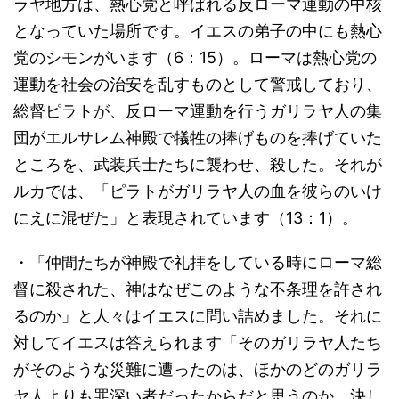
ラヤ地方は、熱心党と呼ばれる反ローマ運動の中核
となっていた場所です。イエスの弟子の中にも熱心
党のシモンがいます（6：15）。ローマは熱心党の
運動を社会の治安を乱すものとして警戒しており、
総督ピラトが、反ローマ運動を行うガリラヤ人の集
団がエルサレム神殿で犠牲の捧げものを捧げていた
ところを、武装兵士たちに襲わせ、殺した。それが
ルカでは、「ピラトがガリラヤ人の血を彼らのいけ
にえに混ぜた」と表現されています（13：1）。
・「仲間たちが神殿で礼拝をしている時にローマ総
督に殺された、神はなぜこのような不条理を許され
るのか」と人々はイエスに問い詰めました。それに
対してイエスは答えられます「そのガリラヤ人たち
がそのような災難に遭ったのは、ほかのどのガリラ
ヤ人よりも罪深い者だったからだと思うのか。決し