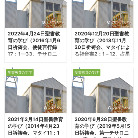
2022/4/19
2020/12/13
2022年4月24日聖書教
2020年12月20日聖書教
育の学び（2016年1月6
育の学び（2013年11月
日祈祷会、使徒言行録
20日祈祷会、マタイによ
17：1—33、テサロニ
る福音書2：1－12、占星
ケ、ベレア、アテネでの
術の学者たちの訪問）
伝道）
１．占星術の学者たち
聖書教育の学び
聖書教育の学び
1.テサロニケでの暴動
の訪問 ・イエス誕生の
・パウロとシラスはフ
頃のユダヤは、ヘロデ王
ィリピで牢から解放さ
の時代であった。宗主権
れ、テサロニケに行っ
はロ－マ帝国にあり、ロ
た。ここでも二人はユダ
－マ総督の統治のもと
2021/2/9
2020/6/24
ヤ人会堂を拠点に伝道を
に、ヘロデ王は民政を、
2021年2月14日聖書教育
2020年6月28日聖書教
行い、信じる者たちが生
最高法院（サンへドリ
の学び（2014年4月23
育の学び（2019年5月15
まれた。テサロニケ教会
ン）は宗教行政を任され
日祈祷会、マタイ11：1
日祈祷会、第一テサロニ
の誕生である。 －使徒
ていた。これはロ－マ帝