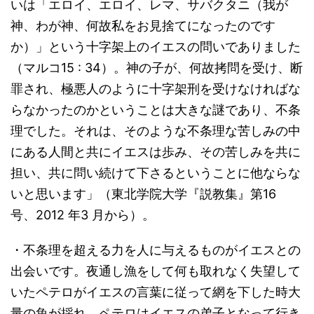
いは「エロイ、エロイ、レマ、サバクタニ（我が
神、わが神、何故私をお見捨てになったのです
か）」という十字架上のイエスの問いでありました
（マルコ15 : 34）。神の子が、何故拷問を受け、断
罪され、極悪人のように十字架刑を受けなければな
らなかったのかということは大きな謎であり、不条
理でした。それは、そのような不条理な苦しみの中
にある人間と共にイエスは歩み、その苦しみを共に
担い、共に問い続けて下さるということに他ならな
いと思います」（東北学院大学『説教集』第16
号、2012 年3 月から）。
・不条理を超える力を人に与えるものがイエスとの
出会いです。夜通し漁をして何も取れなく失望して
いたペテロがイエスの言葉に従って網を下した時大
量の魚が採れ、ペテロはイエスの弟子となって行き