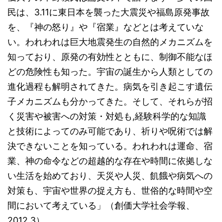
民は、3.11に東日本を襲った大震災や福島原発事故
を、『神の怒り』や『宿業』などとは考えていな
い。われわれは巨大地震発生の自然的メカニズムを
知っており、原発の有効性とともに、制御不能なほ
どの危険性も知った。宇宙の誕生から人類としての
進化過程も解明されてきた。病気を引き起こす遺伝
子メカニズムも分かってきた。そして、それらが招
く災害や被害への対策・対処も,経験科学的な知識
と技術によってのみ可能であり、祈りや呪術では解
決できないことを知っている。われわれは運命、宿
業、神の命令などの超越的な存在や時間に依拠しな
い生活を始めており、天災や人災、飢餓や病気への
対策も、宇宙や世界の捉え方も、世俗的な時間や空
間において考えている」（創価大学社会学報、
2012.3）。