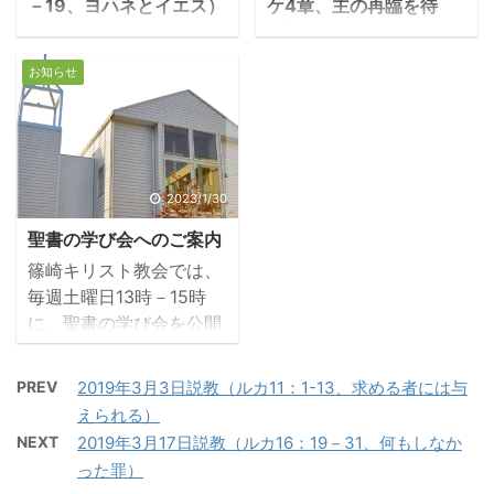
－19、ヨハネとイエス）
ケ4章、主の再臨を待
17：1－4「パウロとシラ
国における占領地懐柔策
つ）
1.洗礼者ヨハネとイエ
スは、アンフイポリスと
であり、ヘロデもロ－マ
１．神に喜ばれる生活
ス ・イエスは洗礼者ヨ
アポロニアを経てテサロ
帝国に操られる傀儡政権
お知らせ
とは何か ・キリストを
ハネから洗礼を受けられ
ニケに着いた。ここには
の王に過ぎなかった。そ
信じる者は、神に喜ばれ
た。ヨハネはイエスの師
ユダヤ人の会堂があっ
してヘロデ王や大祭司も
る生活をしたいと願う。
であった。イエスは受洗
た。パウロはいつものよ
シリアにいるローマ総督
神に喜ばれる生活とは、
後も、故郷には戻られ
うに、ユダヤ人の集まっ
の好意を得ることに汲々
清くなることだ。 －第一
ず、ヨハネの下で学びを
2023/1/30
ているところへ入って行
としていた。 ・そのよう
テサロニケ4:1-3「主イ
深められた。しかし、イ
き、三回の安息日にわた
な状況下、ヘロデは東方
聖書の学び会へのご案内
エスに結ばれた者として
エスは次第にヨハネの言
って聖書を引用して論じ
から来た博士たちが、今
篠崎キリスト教会では、
私たちは更に願い、また
動に違和感を持たれるよ
合い、『メシアは必ず苦
生まれたユダヤの王を探
毎週土曜日13時－15時
勧めます。あなたがた
うになる。ヨハネのよう
しみを受け、復活するこ
していると ...
に、聖書の学び会を公開
は、神に喜ばれるために
に「罪びとを断罪し、悔
とになっ ...
で開催しています。現在
どのように歩むべきか
い改めに至らせる」こと
10名ほどの方が参加され
を、私たちから学びまし
が、果たして「神の国の
PREV
2019年3月3日説教（ルカ11：1-13、求める者には与
ていますが、そのうち4
た。そして、現にそのよ
知らせなのか」という疑
えられる）
名はネット（zoom）で
うに歩んでいますが、ど
問を持たれた。その後、
NEXT
2019年3月17日説教（ルカ16：19－31、何もしなか
のご参加です。目的は教
うか、その歩みを今後も
ヨハネはガリラヤ領主を
った罪）
会内外の方たちと、聖書
更に続けてください。私
批判して捕えられ、死海