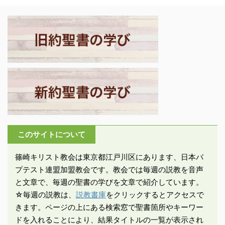
をじっくり読み、語り合
たちが主イエスによって
のほとりのマケロス要塞
うことです。参加費は無
どのように命令したか、
に幽閉され、イエスはそ
料です。 現在は創世記原
あなたがたはよく知って
れを契機にヨハネ教団か
初史を読んでおります。
いるはずです。実に、神
ら独立し ...
聖書学は原初史について
の御心は、あなたがた ...
どのように教えるのか、
私たちはどのように読む
かを議論しています。私
たちが創世記の物語を、
単なる神話として受け止
めた時、この物語は私た
このサイトについて
ちとは無関係なものとな
ります。これを、私たち
篠崎キリスト教会は東京都江戸川区にあります、日本バ
に語りかけられた神 ...
プテスト連盟加盟教会です。教会では毎週の説教を音声
と文章で、毎週の聖書の学びを文章で紹介しています。
☆毎週の説教は、
説教書庫
をクリックするとアクセスで
きます。ページの上にある検索窓で聖書箇所やキーワー
ドを入れることにより、結果タイトルの一覧が表示され