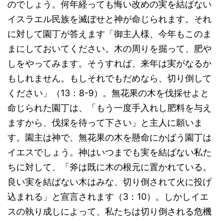
のでしょう。何年経っても悔い改めの実を結ばない
イスラエル民族を滅ぼせと神が命じられます。それ
に対して園丁が答えます「御主人様、今年もこのま
まにしておいてください。木の周りを掘って、肥や
しをやってみます。そうすれば、来年は実がなるか
もしれません。もしそれでもだめなら、切り倒して
ください」（13：8-9）。無花果の木を伐採せよと
命じられた園丁は、「もう一度手入れし肥料を与え
ますから、伐採を待って下さい」と主人に願いま
す。園主は神で、無花果の木を懸命にかばう園丁は
イエスでしょう。神はいつまでも実を結ばない私た
ちに対して、「斧は既に木の根元に置かれている。
良い実を結ばない木はみな、切り倒されて火に投げ
込まれる」と宣言されます（3：10）。しかしイエ
スの執り成しによって、私たちは切り倒される危機