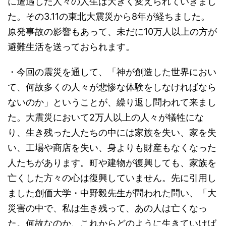
に遭遇した人々の人生は大きく変えられていきまし
た。その3.11の東北大震災から8年が経ちました。
原発事故の影響もあって、未だに10万人以上の方が
避難生活を送っておられます。
・今回の震災を通して、「神が創造した世界におい
て、何故多くの人々が悲惨な体験をしなければなら
ないのか」ということが、繰り返し問われて来まし
た。大震災において2万人以上の人々が犠牲にな
り、生き残った人たちの中には家族を失い、家を失
い、工場や商店を失い、身よりも財産もなくなった
人たちがあります。町や建物が復興しても、家族を
亡くした方々の心は復興していません。先に引用し
ました創価大学・中野毅先生が問われた問い、「大
災害の中で、私は生き残って、あの人は亡くなっ
た。何故なのか、これからどのように生きていけば