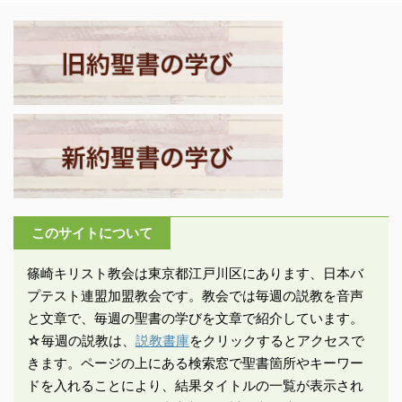
るのか』と言った」。 ・
ヨハネ20：1－3「週の初
2:4-6「王は民の祭司長
当時の安息日禁止規定は
めの日、朝早く、まだ暗
たちや律法学者たちを皆
複雑多岐であった。「禁
いうちに、マグダラのマ
集めて、メシアはどこに
じら ...
リアは墓に ...
生まれることになってい
るのかと問いただした。
彼らは言った『ユダヤの
ベツレヘムです。預言者
がこう書いています。ユ
ダの地、ベツレヘムよ、
お前はユダの指導者たち
このサイトについて
の中で決していちばん小
さいものではない。お前
篠崎キリスト教会は東京都江戸川区にあります、日本バ
から指導者が現れ、私の
プテスト連盟加盟教会です。教会では毎週の説教を音声
民イスラエルの牧者とな
と文章で、毎週の聖書の学びを文章で紹介しています。
るからである』 ...
☆毎週の説教は、
説教書庫
をクリックするとアクセスで
きます。ページの上にある検索窓で聖書箇所やキーワー
ドを入れることにより、結果タイトルの一覧が表示され