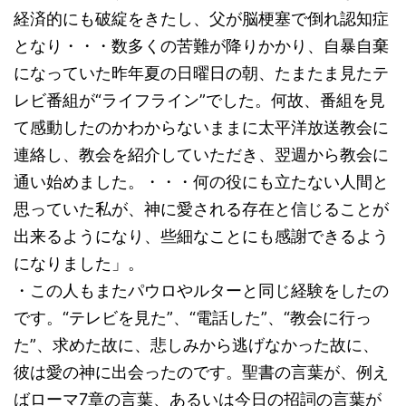
経済的にも破綻をきたし、父が脳梗塞で倒れ認知症
となり・・・数多くの苦難が降りかかり、自暴自棄
になっていた昨年夏の日曜日の朝、たまたま見たテ
レビ番組が“ライフライン”でした。何故、番組を見
て感動したのかわからないままに太平洋放送教会に
連絡し、教会を紹介していただき、翌週から教会に
通い始めました。・・・何の役にも立たない人間と
思っていた私が、神に愛される存在と信じることが
出来るようになり、些細なことにも感謝できるよう
になりました」。
・この人もまたパウロやルターと同じ経験をしたの
です。“テレビを見た”、“電話した”、“教会に行っ
た”、求めた故に、悲しみから逃げなかった故に、
彼は愛の神に出会ったのです。聖書の言葉が、例え
ばローマ7章の言葉、あるいは今日の招詞の言葉が