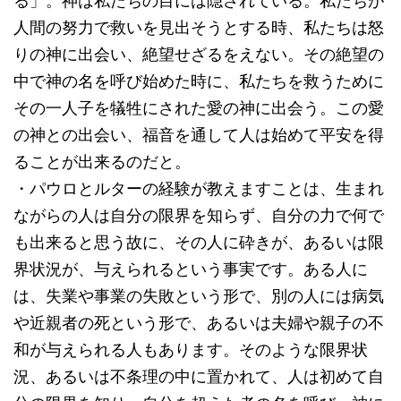
る」。神は私たちの目には隠されている。私たちが
人間の努力で救いを見出そうとする時、私たちは怒
りの神に出会い、絶望せざるをえない。その絶望の
中で神の名を呼び始めた時に、私たちを救うために
その一人子を犠牲にされた愛の神に出会う。この愛
の神との出会い、福音を通して人は始めて平安を得
ることが出来るのだと。
・パウロとルターの経験が教えますことは、生まれ
ながらの人は自分の限界を知らず、自分の力で何で
も出来ると思う故に、その人に砕きが、あるいは限
界状況が、与えられるという事実です。ある人に
は、失業や事業の失敗という形で、別の人には病気
や近親者の死という形で、あるいは夫婦や親子の不
和が与えられる人もあります。そのような限界状
況、あるいは不条理の中に置かれて、人は初めて自