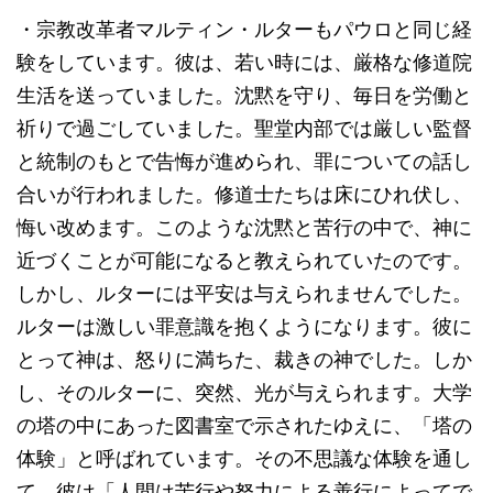
・宗教改革者マルティン・ルターもパウロと同じ経
験をしています。彼は、若い時には、厳格な修道院
生活を送っていました。沈黙を守り、毎日を労働と
祈りで過ごしていました。聖堂内部では厳しい監督
と統制のもとで告悔が進められ、罪についての話し
合いが行われました。修道士たちは床にひれ伏し、
悔い改めます。このような沈黙と苦行の中で、神に
近づくことが可能になると教えられていたのです。
しかし、ルターには平安は与えられませんでした。
ルターは激しい罪意識を抱くようになります。彼に
とって神は、怒りに満ちた、裁きの神でした。しか
し、そのルターに、突然、光が与えられます。大学
の塔の中にあった図書室で示されたゆえに、「塔の
体験」と呼ばれています。その不思議な体験を通し
て、彼は「人間は苦行や努力による善行によってで