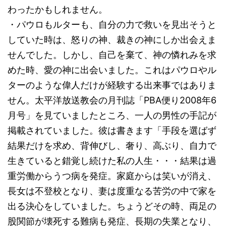
わったかもしれません。
・パウロもルターも、自分の力で救いを見出そうと
していた時は、怒りの神、裁きの神にしか出会えま
せんでした。しかし、自己を棄て、神の憐れみを求
めた時、愛の神に出会いました。これはパウロやル
ターのような偉人だけが経験する出来事ではありま
せん。太平洋放送教会の月刊誌「PBA便り2008年6
月号」を見ていましたところ、一人の男性の手記が
掲載されていました。彼は書きます「手段を選ばず
結果だけを求め、背伸びし、奢り、高ぶり、自力で
生きていると錯覚し続けた私の人生・・・結果は過
重労働からうつ病を発症。家庭からは笑いが消え、
長女は不登校となり、妻は度重なる苦労の中で家を
出る決心をしていました。ちょうどその時、両足の
股関節が壊死する難病も発症、長期の失業となり、