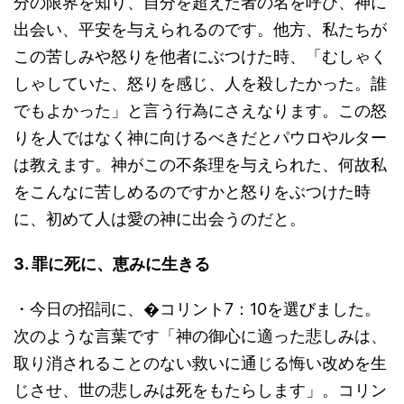
分の限界を知り、自分を超えた者の名を呼び、神に
出会い、平安を与えられるのです。他方、私たちが
この苦しみや怒りを他者にぶつけた時、「むしゃく
しゃしていた、怒りを感じ、人を殺したかった。誰
でもよかった」と言う行為にさえなります。この怒
りを人ではなく神に向けるべきだとパウロやルター
は教えます。神がこの不条理を与えられた、何故私
をこんなに苦しめるのですかと怒りをぶつけた時
に、初めて人は愛の神に出会うのだと。
3. 罪に死に、恵みに生きる
・今日の招詞に、�コリント7：10を選びました。
次のような言葉です「神の御心に適った悲しみは、
取り消されることのない救いに通じる悔い改めを生
じさせ、世の悲しみは死をもたらします」。コリン