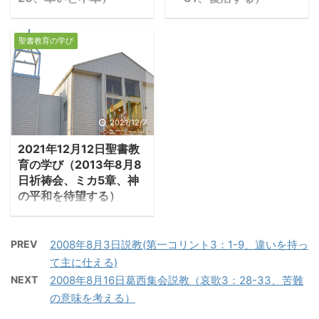
とそのそばにいる、愛す
神を信じなさい。そし
1.安息日に麦の穂を摘
1.イエスの復活 ・ヨハ
る弟子とを見て、母に、
て、私をも信じなさい。
む ・ファリサイ人たち
ネ20章はイエスの弟子た
『婦人よ、御覧なさい。
私の父の家には住む所が
聖書教育の学び
は、イエスの宣教を苦々
ちを中心とした人々が、
あなたの子です』と言わ
たくさんある。もしなけ
しく思い、行動すべてに
イエスの復活を受容する
れた。それから弟子に言
れば、あなたがたのため
粗探しを始めた。彼らは
過程が記されている。イ
われた。『見なさい。あ
に場所を用意しに行くと
イエスの弟子たちが、安
エスの遺体を墓に納めた
なたの母です』。そのと
言ったであろう。行って
息日に麦の穂を摘んで食
のは金曜日で、翌土曜日
2021/12/7
きから、この弟子はイエ
あなたがたのために場所
べる行為を見つけ、「安
の安息日の墓参りは、律
スの母を自分の家に引き
を用意したら、戻って来
2021年12月12日聖書教
息日には許されない労
法の規定で禁止されてい
取った」。 －ヨハネ
てあなたがたを私のもと
育の学び（2013年8月8
働」と批判した。 －ルカ
たので、マリアたちがイ
21:24「これらのことに
に迎える。こう ...
日祈祷会、ミカ5章、神
6：1－2「ある安息日
エスの墓を訪れたのは日
ついて証し ...
の平和を待望する）
に、イエスが麦畑を通っ
曜日の朝だった。墓の前
メシア預言 ・ミカは5
て行かれると、弟子たち
まで来たマリアは、墓を
章冒頭にメシア預言を掲
は麦の穂を摘み、手でも
閉じた大石が転がされ、
PREV
2008年8月3日説教(第一コリント3：1-9、違いを持っ
げる。それはマタイ福音
んで食べた。ファリサイ
墓が開けられているのを
て主に仕える)
書に引用され、メシアで
派のある人々が『なぜ、
見て驚き、ペトロたちに
NEXT
2008年8月16日葛西集会説教（哀歌3：28-33、苦難
あるキリストの誕生を預
安息日にしてはならない
知らせた。彼らも驚き、
の意味を考える）
言するものと初代教会は
ことを、あなたたちはす
直ちに募に向かった。 －
理解してきた。 －マタイ