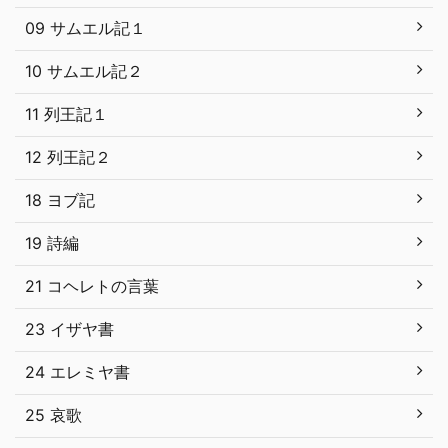
09 サムエル記１
10 サムエル記２
11 列王記１
12 列王記２
18 ヨブ記
19 詩編
21 コヘレトの言葉
23 イザヤ書
24 エレミヤ書
25 哀歌