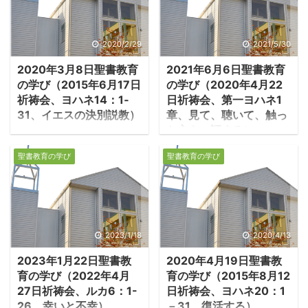
2020/2/29
2021/5/30
2020年3月8日聖書教育
2021年6月6日聖書教育
の学び（2015年6月17日
の学び（2020年4月22
祈祷会、ヨハネ14：1‐
日祈祷会、第一ヨハネ1
31、イエスの決別説教）
章、見て、聴いて、触っ
た方を、証する）
1.イエスは父に至る道
１．イエスを通して神
・ヨハネ14章は、死を前
聖書教育の学び
聖書教育の学び
を知る ・ヨハネ福音書
にしたイエスの訣別説教
は、ユダヤ教からの迫害
である。最後の晩餐の
に苦しむ教会の信徒のた
時、ユダはイエスを売る
めに書かれた福音書だ。
ために既に部屋を出た。
福音書の中で言及される
やがてイエスを逮捕する
2023/1/18
2020/4/13
「イエスの愛した弟子」
兵士たちが来るだろう。
2023年1月22日聖書教
2020年4月19日聖書教
ヨハネが、ヨハネ福音書
弟子たちの間に動揺が広
育の学び（2022年4月
育の学び（2015年8月12
の著者とされる。 －ヨハ
がった。 －ヨハネ14：1‐
27日祈祷会、ルカ6：1-
日祈祷会、ヨハネ20：1
ネ19:26「イエスは、母
4「『心を騒がせるな。
26、幸いと不幸）
－31、復活する）