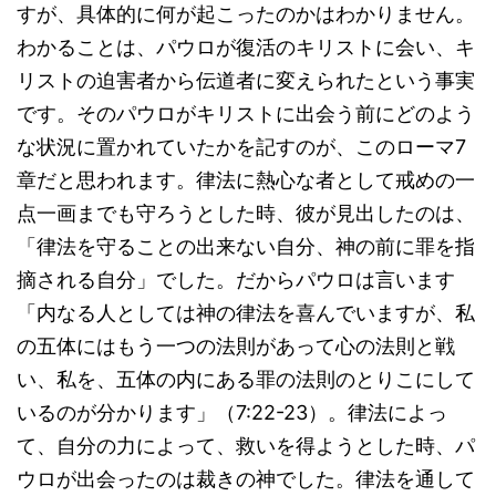
すが、具体的に何が起こったのかはわかりません。
わかることは、パウロが復活のキリストに会い、キ
リストの迫害者から伝道者に変えられたという事実
です。そのパウロがキリストに出会う前にどのよう
な状況に置かれていたかを記すのが、このローマ7
章だと思われます。律法に熱心な者として戒めの一
点一画までも守ろうとした時、彼が見出したのは、
「律法を守ることの出来ない自分、神の前に罪を指
摘される自分」でした。だからパウロは言います
「内なる人としては神の律法を喜んでいますが、私
の五体にはもう一つの法則があって心の法則と戦
い、私を、五体の内にある罪の法則のとりこにして
いるのが分かります」（7:22-23）。律法によっ
て、自分の力によって、救いを得ようとした時、パ
ウロが出会ったのは裁きの神でした。律法を通して