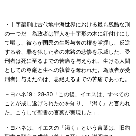
・十字架刑は古代地中海世界における最も残酷な刑
の一つだ。為政者は罪人を十字形の木に釘付けにし
て曝し、彼らが国民の生殺与奪の権を掌握し、反逆
する者、罪を犯した者の末路の悲惨を示威した。受
刑者は死に至るまでの苦痛を与えられ、生ける人間
としての尊厳と生への執着を奪われた。為政者が受
刑者に与えたのは、息絶えるまでの苦痛であった。
－ヨハネ19：28‐30「この後、イエスは、すべての
ことが成し遂げられたのを知り、『渇く』と言われ
た。こうして聖書の言葉が実現した」。
・ヨハネは、イエスの「渇く」という言葉は、旧約