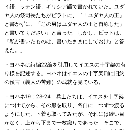
イ語、ラテン語、ギリシア語で書かれていた。ユダ
ヤ人の祭司長たちがピラトに、『「ユダヤ人の王」
と書かずに、「この男はユダヤ人の王と自称した」
と書いてください』と言った。しかし、ピラトは、
『私が書いたものは、書いたままにしておけ』と答
えた。」
・ヨハネは詩編22編を引用してイエスの十字架の有
り様を記述する。ヨハネはイエスの十字架刑に旧約
の預言（義人の苦難）の成就を見ている。
－ヨハネ19：23‐24「兵士たちは、イエスを十字架
につけてから、その服を取り、各自に一つずつ渡る
ようにした。下着も取ってみたが、それには縫い目
がなく、上から下まで一枚織りであった。そこで、