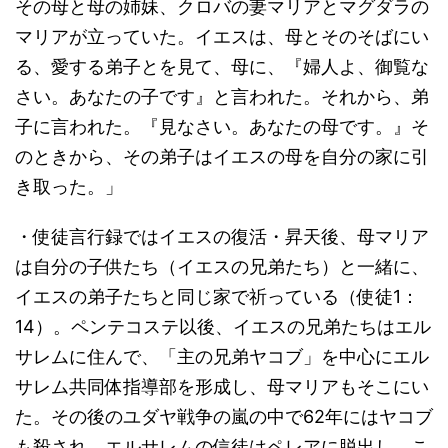
その母と母の姉妹、クロバの妻マリアとマグダラの
マリアが立っていた。イエスは、母とそのそばにい
る、愛する弟子とを見て、母に、『婦人よ、御覧な
さい。あなたの子です』と言われた。それから、弟
子に言われた。『見なさい。あなたの母です。』そ
のときから、その弟子はイエスの母を自分の家に引
き取った。」
・使徒言行録ではイエスの復活・昇天後、母マリア
は自分の子供たち（イエスの兄弟たち）と一緒に、
イエスの弟子たちと同じ家で祈っている（使徒1：
14）。ペンテコステ以後、イエスの兄弟たちはエル
サレムに住んで、「主の兄弟ヤコブ」を中心にエル
サレム共同体指導部を形成し、母マリアもそこにい
た。その後のユダヤ戦争の嵐の中で62年にはヤコブ
も殺され、エルサレムの信徒はペレアに脱出し、こ