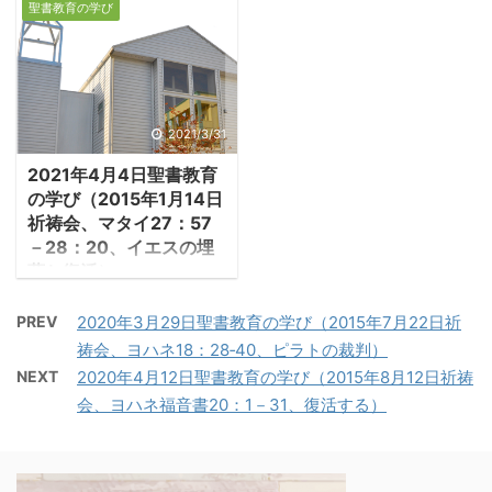
リストとなられた」。彼
して旅に出た。収穫の時
聖書教育の学び
ウロは今、コリントで伝
るネブカドネザル王 ・
らはイエスの受肉を否定
になったので、ぶどう園
道しながら、テサロニケ
ダニエル書はシリア王ア
し、神の霊がバプテスマ
の収穫を受け取るため
教会へ手紙を書いてい
ンティオコス・エピファ
の時に一時的にイエスに
に、僕を農夫たちのとこ
る。彼はテサロニケの
ネス（在位175－163）の
宿ったと考え、またキリ
ろへ送った。だが、農夫
人々のために祈りなが
ユダヤ教徒弾圧の中で書
2021/3/31
ストの受難も否定し、
たちは、この僕を捕まえ
ら、彼らも祈ってくれる
かれた。ユダヤを支配し
「イエスが十字架にかけ
て袋だたきにし、何も持
2021年4月4日聖書教育
事を求める。「互いに祈
たエピファネスは安息日
られた時に、神の霊はイ
たせずに帰した。』」 ・
の学び（2015年1月14日
る」、祈りの共有は大事
や割礼を禁じ、エルサレ
エスから出て行った」と
ぶどう園と農夫の喩え
祈祷会、マタイ27：57
なことだ。 －第二テサロ
ム神殿にギリシアの神像
主張する。 ...
は、イザヤ ...
－28：20、イエスの埋
ニケ3:1-2「兄弟たち、私
を置いて礼拝を強制し
葬と復活）
たちのために祈ってくだ
た。著者は時代を捕囚時
1.墓に葬られる ・イ
さい。主の言葉が、あな
代に遡らせ、ダニエルと
PREV
2020年3月29日聖書教育の学び（2015年7月22日祈
エス時代、十字架刑に処
たがたのところでそうで
いう人物に託して、現在
祷会、ヨハネ18：28‐40、ピラトの裁判）
された罪人の遺体は、十
あったように、速やかに
の迫害からの救済を記
NEXT
2020年4月12日聖書教育の学び（2015年8月12日祈祷
字架上に放置されて曝し
宣べ伝えられ、あがめら
す。ダニエル書3章にあ
会、ヨハネ福音書20：1－31、復活する）
ものにされるか、共同墓
れるように、また、私た
る金の像の礼拝強制も、
地に葬られるか、いずれ
ちが道に外れた悪人ども
エルサレム神殿にゼウス
にしても罪人の遺体は租
から逃れられるように、
像を置き、これを拝ませ
末な扱いを受けていた。