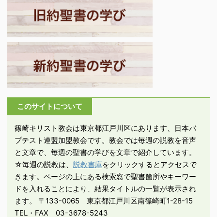
と祈ってください。すべ
たエピファネスを念頭に
しかし、イエスの遺体
ての人に、信仰があるわ
語られている。 -ダニエ
は、アリマタヤのヨセフ
けではないのです」。 ...
ル3:1-6「ネブ ...
に引き取られ、新しい墓
に葬られた。男の弟子た
ちは逃走してその場には
いなかったが、婦人たち
（マグダラのマリアとも
う一人のマリア）が、埋
葬を見守った。エルサレ
このサイトについて
ムでは岩穴が墓となって
いた（今も昔の岩穴の墓
篠崎キリスト教会は東京都江戸川区にあります、日本バ
が残っている）。遺体は
プテスト連盟加盟教会です。教会では毎週の説教を音声
棺に納めず布で包み、岩
と文章で、毎週の聖書の学びを文章で紹介しています。
穴の壇上 ...
☆毎週の説教は、
説教書庫
をクリックするとアクセスで
きます。ページの上にある検索窓で聖書箇所やキーワー
ドを入れることにより、結果タイトルの一覧が表示され
ます。 〒133-0065 東京都江戸川区南篠崎町1-28-15
TEL・FAX 03-3678-5243