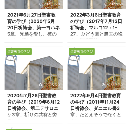
2021/6/20
2022/3/1
2021年6月27日聖書教
2022年3月6日聖書教育
育の学び（2020年5月
の学び（2017年7月12日
20日祈祷会、第一ヨハネ
祈祷会、マルコ12：1-
5章、兄弟を愛し、彼の
27、ぶどう園と農夫の喩
ために祈れ）
え、復活問答）
１．イエスをキリスト
1.ぶどう園と農夫のた
聖書教育の学び
聖書教育の学び
と告白できない人々 ・
とえ ・イエスは祭司
ヨハネの教会では、グノ
長、律法学者、長老たち
ーシスと呼ばれる、異な
と権威について議論さ
る信仰を持つ人々が、教
れ、一つの喩えを彼らに
会を割って出て行った。
話された。 ―マルコ
2020/7/20
2022/8/30
彼らはナザレのイエスが
12：1-3「イエスは喩え
2020年7月26日聖書教
2022年9月4日聖書教育
「救い主キリスト」であ
で語り始められた。『あ
育の学び（2019年6月12
の学び（2011年11月24
ることを認めなかった。
る人がぶどう園を作り、
日祈祷会、第二テサロニ
日祈祷会、ダニエル書3
彼らは言う「イエスがバ
垣を巡らし、搾り場を掘
ケ3章、祈りの共有と労
章、たとえそうでなくと
プテスマを受けた時に神
り、見張りのやぐらを立
働）
も）
の霊が降り、イエスはキ
て、これを農夫たちに貸
１．祈りの助力 ・パ
１．偶像礼拝を強制す