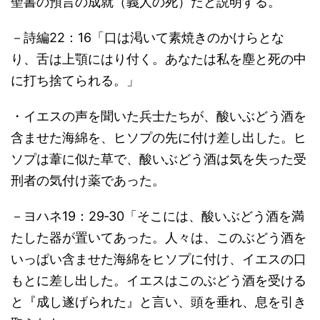
聖書の預言の成就（義人の死）だと説明する。
－詩編22：16「口は渇いて素焼きのかけらとな
り、舌は上顎にはり付く。あなたは私を塵と死の中
に打ち捨てられる。」
・イエスの声を聞いた兵士たちが、酸いぶどう酒を
含ませた海綿を、ヒソプの先に付け差し出した。ヒ
ソプは葦に似た草で、酸いぶどう酒は気を失った受
刑者の気付け薬であった。
－ヨハネ19：29‐30「そこには、酸いぶどう酒を満
たした器が置いてあった。人々は、このぶどう酒を
いっぱい含ませた海綿をヒソプに付け、イエスの口
もとに差し出した。イエスはこのぶどう酒を受ける
と『成し遂げられた』と言い、頭を垂れ、息を引き