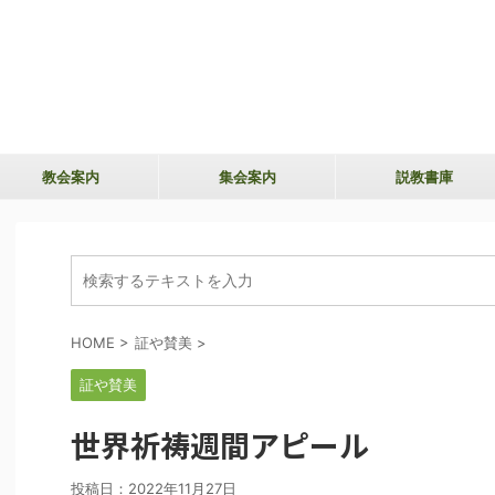
教会案内
集会案内
説教書庫
HOME
>
証や賛美
>
証や賛美
世界祈祷週間アピール
投稿日：
2022年11月27日