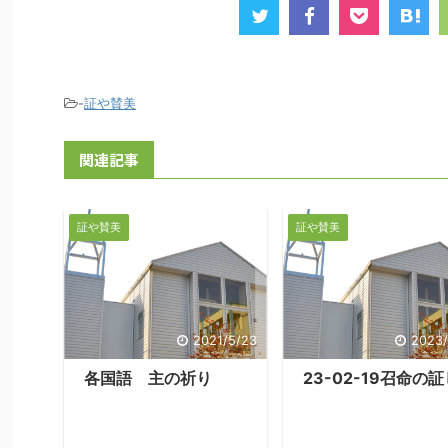
-
証や賛美
関連記事
証や賛美
証や賛美
2021/5/23
2023/
各国語 主の祈り
23-02-19召命の証