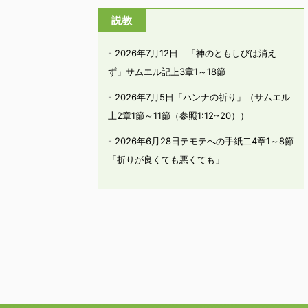
説教
2026年7月12日 「神のともしびは消え
ず」サムエル記上3章1～18節
2026年7月5日「ハンナの祈り」（サムエル
上2章1節～11節（参照1:12~20））
2026年6月28日テモテへの手紙二4章1～8節
「折りが良くても悪くても」