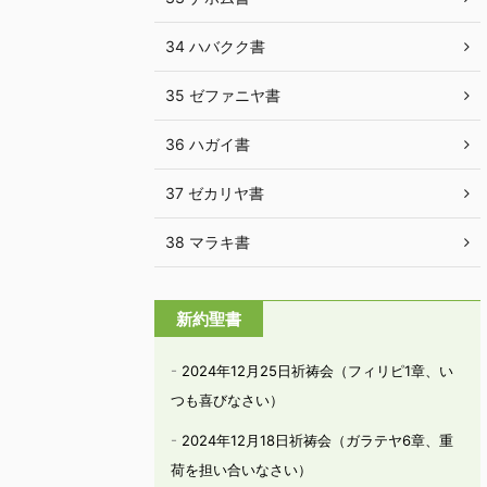
34 ハバクク書
35 ゼファニヤ書
36 ハガイ書
37 ゼカリヤ書
38 マラキ書
新約聖書
2024年12月25日祈祷会（フィリピ1章、い
つも喜びなさい）
2024年12月18日祈祷会（ガラテヤ6章、重
荷を担い合いなさい）