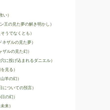
の救い）
ビロン王の見た夢の解き明かし）
とえそうでなくとも）
カドネザルの見た夢）
シャザルの見た幻）
子の穴に投げ込まれるダニエル）
、幻を見る）
牡山羊の幻）
の日についての預言）
の日の幻）
と未来）