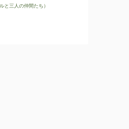
ニエルと三人の仲間たち）