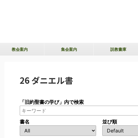
教会案内
集会案内
説教書庫
26 ダニエル書
「旧約聖書の学び」内で検索
書名
並び順