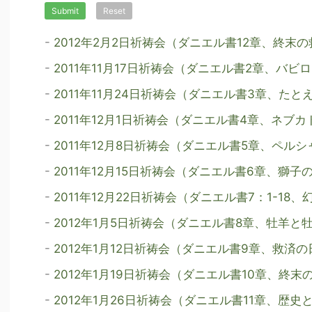
Submit
Reset
2012年2月2日祈祷会（ダニエル書12章、終末
2011年11月17日祈祷会（ダニエル書2章、バ
2011年11月24日祈祷会（ダニエル書3章、た
2011年12月1日祈祷会（ダニエル書4章、ネブ
2011年12月8日祈祷会（ダニエル書5章、ペル
2011年12月15日祈祷会（ダニエル書6章、獅
2011年12月22日祈祷会（ダニエル書7：1-18
2012年1月5日祈祷会（ダニエル書8章、牡羊と
2012年1月12日祈祷会（ダニエル書9章、救済
2012年1月19日祈祷会（ダニエル書10章、終末
2012年1月26日祈祷会（ダニエル書11章、歴史