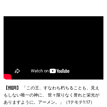
【招詞】
「この王、すなわち朽ちることも、見え
もしない唯一の神に、 世々限りなく誉れと栄光が
ありますように。アーメン。」（1テモテ1:17）