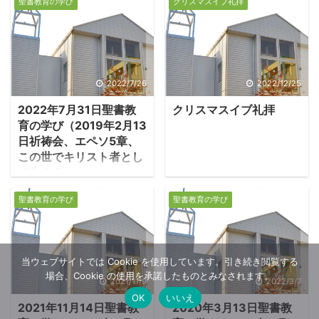
聖書教育の学び
クリスマスイブ礼拝
2022/7/26
2022/12/25
2022年7月31日聖書教
クリスマスイブ礼拝
育の学び（2019年2月13
日祈祷会、エペソ5章、
この世でキリスト者とし
て生きる）
１．悪しき時代の中で
聖書教育の学び
聖書教育の学び
のキリスト者の生き方
・悪のはびこる世のただ
中で、キリスト者として
生きるには、キリスト者
当ウェブサイトでは Cookie を使用しています。引き続き閲覧する
場合、Cookie の使用を承諾したものとみなされます。
としての召命を再確認す
2021/11/9
2022/3/7
ることが必要だ。牧会者
OK
いいえ
2021年11月14日聖書教
2020年3月13日聖書教
は勧める「あなた方は神