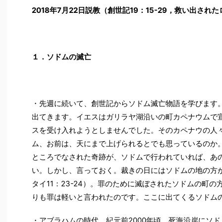
2018
年7月22日説教（創世記19：15-29，救い出され
１．ソドムの滅亡
・先週に続いて、創世記からソドム滅亡物語を学びます
出てきます。イエスはガリラヤ湖沿いの町カペナウムで
スを受け入れようとしませんでした。そのカペナウの人
ム、お前は、天にまで上げられるとでも思っているのか
ところでなされた奇跡が、ソドムで行われていれば、あ
い。しかし、言っておく。裁きの日にはソドムの地の方
タイ11：23-24）。罪のために滅ぼされたソドムの町
りも罪は軽いと言われたのです。ここに出てくるソドム
・アブラハムの時代、紀元前2000年頃、死海沿岸にソ