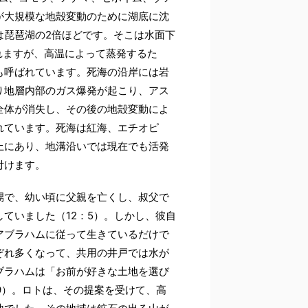
が大規模な地殻変動のために湖底に沈
は琵琶湖の2倍ほどです。そこは水面下
れますが、高温によって蒸発するた
も呼ばれています。死海の沿岸には岩
り地層内部のガス爆発が起こり、アス
全体が消失し、その後の地殻変動によ
れています。死海は紅海、エチオピ
上にあり、地溝沿いでは現在でも活発
付けます。
甥で、幼い頃に父親を亡くし、叔父で
ていました（12：5）。しかし、彼自
アブラハムに従って生きているだけで
ぞれ多くなって、共用の井戸では水が
ブラハムは「お前が好きな土地を選び
9）。ロトは、その提案を受けて、高