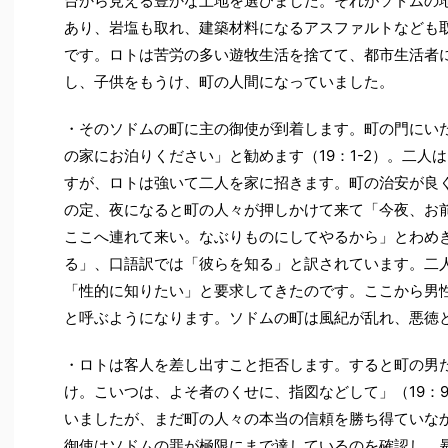
台から見える豊かな土地を選びました。それがソドムの
あり、岩塩も取れ、建築材料になるアスファルトなども
です。ロトは苦労の多い遊牧生活を捨てて、都市生活者
し、子供をもうけ、町の人間になっていました。
・そのソドムの町に主の御使が到着します。町の門にい
の家にお泊りください」と勧めます（19：1-2）。二人
すが、ロトは強いて二人を家に招きます。町の治安が良
の定、夜になると町の人々が押しかけて来て「今夜、お
ここへ連れて来い。なぶりものにしてやるから」とわめき
る」、口語訳では「彼らを知る」と訳されています。二
「性的に知りたい」と要求してきたのです。ここから男
と呼ぶようになります。ソドムの町は風紀が乱れ、悪徳
・ロトは客人を差し出すこと拒否します。すると町の男
け。こいつは、よそ者のくせに、指図などして」（19：
いましたが、まだ町の人々の本当の信頼を勝ち得ていな
御使はソドムの罪が極限にまで達しているのを確認し、