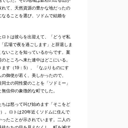
地でした。その地域は鉱石の出る山が
取れて、天然資源の豊かな地だったの
になることを選び、ソドムで結婚を
たロトは彼らを出迎えて、「どうぞ私
は「広場で夜を過ごします」と辞退しま
くないことを知っているからです。案
前のところへ来た連中はどこにいる。
ます（19：5）、「なぶりものにす
人の御使が若く、美しかったので、
性同士の同性愛のことを「ソドミー」
と無信仰の象徴的な町でした。
たちは怒って叫び始めます「そこをど
9）。ロトは20年近くソドムに住んで
かったことが示されています。二人の
暴徒たちの目を見えなくし、町を滅ぼ