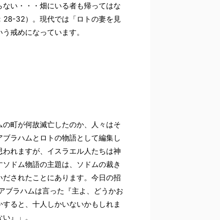
らない・・・畑にいる者も帰ってはな
28-32）。現代では「ロトの妻を見
いう戒めになっています。
ムの町が何故滅亡したのか、人々はそ
アブラハムとロトの物語として編集し
思われますが、イスラエル人たちは神
すソドム物語の主題は、ソドムの裁き
いだされたことにあります。今日の招
「アブラハムは言った『主よ、どうかお
かすると、十人しかいないかもしれま
ない』」。