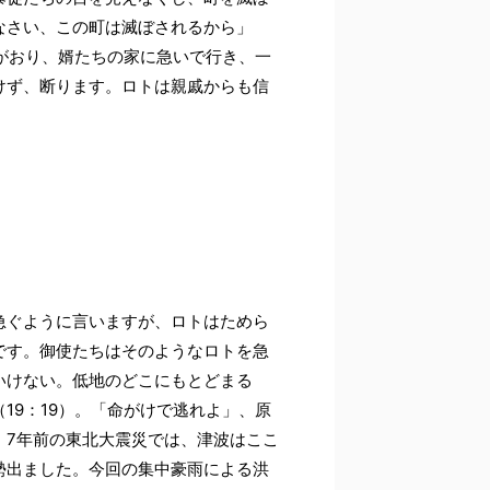
なさい、この町は滅ぼされるから」
ちがおり、婿たちの家に急いで行き、一
けず、断ります。ロトは親戚からも信
急ぐように言いますが、ロトはためら
です。御使たちはそのようなロトを急
いけない。低地のどこにもとどまる
19：19）。「命がけで逃れよ」、原
。7年前の東北大震災では、津波はここ
勢出ました。今回の集中豪雨による洪