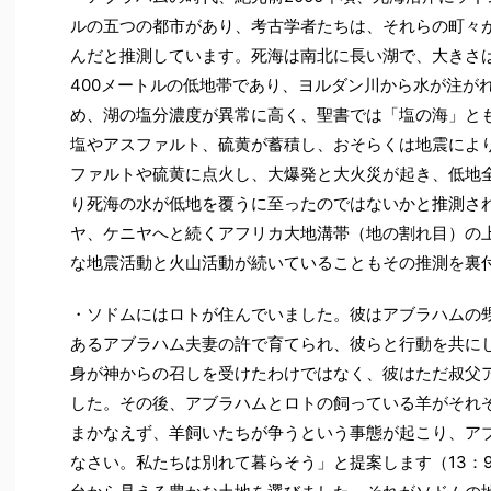
ルの五つの都市があり、考古学者たちは、それらの町々
んだと推測しています。死海は南北に長い湖で、大きさ
400メートルの低地帯であり、ヨルダン川から水が注が
め、湖の塩分濃度が異常に高く、聖書では「塩の海」と
塩やアスファルト、硫黄が蓄積し、おそらくは地震によ
ファルトや硫黄に点火し、大爆発と大火災が起き、低地
り死海の水が低地を覆うに至ったのではないかと推測さ
ヤ、ケニヤへと続くアフリカ大地溝帯（地の割れ目）の
な地震活動と火山活動が続いていることもその推測を裏
・ソドムにはロトが住んでいました。彼はアブラハムの
あるアブラハム夫妻の許で育てられ、彼らと行動を共にし
身が神からの召しを受けたわけではなく、彼はただ叔父
した。その後、アブラハムとロトの飼っている羊がそれ
まかなえず、羊飼いたちが争うという事態が起こり、ア
なさい。私たちは別れて暮らそう」と提案します（13：