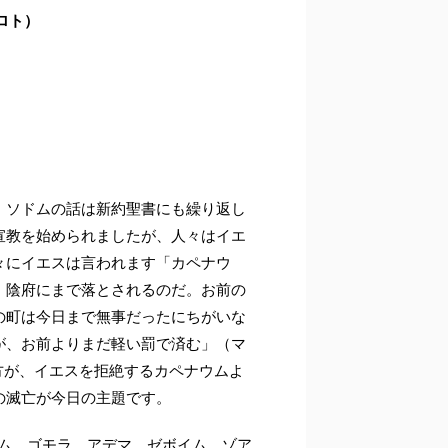
たロト）
。ソドムの話は新約聖書にも繰り返し
宣教を始められましたが、人々はイエ
々にイエスは言われます「カペナウ
。陰府にまで落とされるのだ。お前の
の町は今日まで無事だったにちがいな
が、お前よりまだ軽い罰で済む」（マ
の方が、イエスを拒絶するカペナウムよ
の滅亡が今日の主題です。
ドム、ゴモラ、アデマ、ゼボイム、ゾア