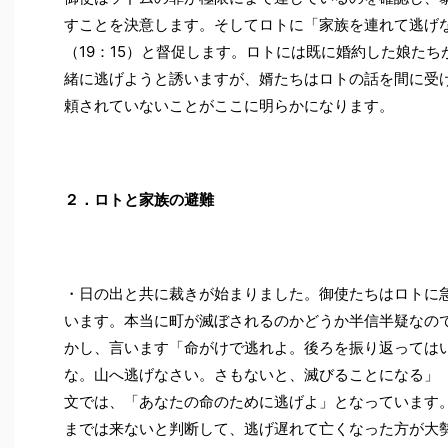
すことを決意します。そしてロトに「家族を連れて逃げ
（19：15）と督促します。ロトには既に婚約した娘た
緒に逃げようと誘いますが、婿たちはロトの話を間に受
頼されていないことがここに明らかになります。
２．ロトと家族の避難
・日の出と共に裁きが始まりました。御使たちはロトに
います。本当に町が滅ぼされるのかどうか半信半疑なの
かし、言います「命がけで逃れよ。後ろを振り返っては
な。山へ逃げなさい。さもないと、滅びることになる」（
文では、「あなたの命のために逃げよ」となっています
までは来ないと判断して、逃げ遅れて亡くなった方が大