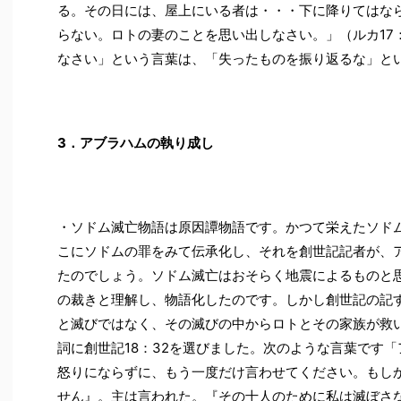
る。その日には、屋上にいる者は・・・下に降りてはな
らない。ロトの妻のことを思い出しなさい。」（ルカ17：
なさい」という言葉は、「失ったものを振り返るな」と
3．アブラハムの執り成し
・ソドム滅亡物語は原因譚物語です。かつて栄えたソド
こにソドムの罪をみて伝承化し、それを創世記記者が、
たのでしょう。ソドム滅亡はおそらく地震によるものと
の裁きと理解し、物語化したのです。しかし創世記の記
と滅びではなく、その滅びの中からロトとその家族が救
詞に創世記18：32を選びました。次のような言葉です
怒りにならずに、もう一度だけ言わせてください。もし
せん』。主は言われた。『その十人のために私は滅ぼさ