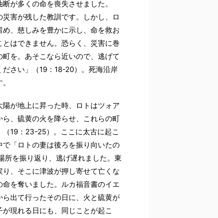
油断が多くの命を喪失させました。
の災害が残した教訓です。しかし、ロ
留め、慈しみを豊かに示し、命を救お
ことはできません。恐らく、災害に巻
の町を。あそこなら近いので、逃げて
さい」（19：18-20）。死海沿岸
す。
太陽が地上に昇った時、ロトはツォア
から、硫黄の火を降らせ、これらの町
19：23-25）。ここに太古に起こ
中で「ロトの妻は後ろを振り向いたの
た場所を振り返り、逃げ遅れました。東
戻り、そこに津波が押し寄せて亡くな
の命を奪いました。ルカ福音書のイエ
から出て行ったその日に、火と硫黄が
子が現れる日にも、同じことが起こ