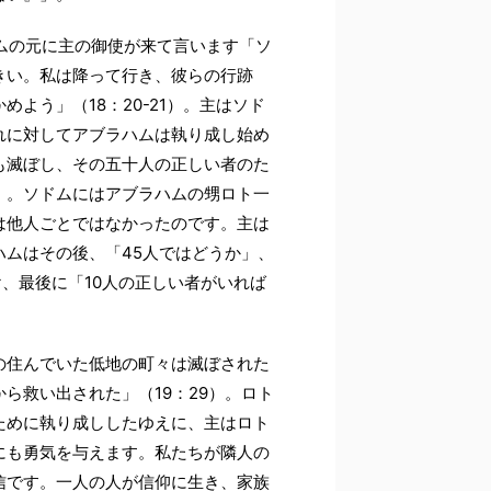
ハムの元に主の御使が来て言います「ソ
きい。私は降って行き、彼らの行跡
よう」（18：20-21）。主はソド
れに対してアブラハムは執り成し始め
も滅ぼし、その五十人の正しい者のた
4）。ソドムにはアブラハムの甥ロト一
は他人ごとではなかったのです。主は
ムはその後、「45人ではどうか」、
け、最後に「10人の正しい者がいれば
の住んでいた低地の町々は滅ぼされた
ら救い出された」（19：29）。ロト
ために執り成ししたゆえに、主はロト
にも勇気を与えます。私たちが隣人の
信です。一人の人が信仰に生き、家族