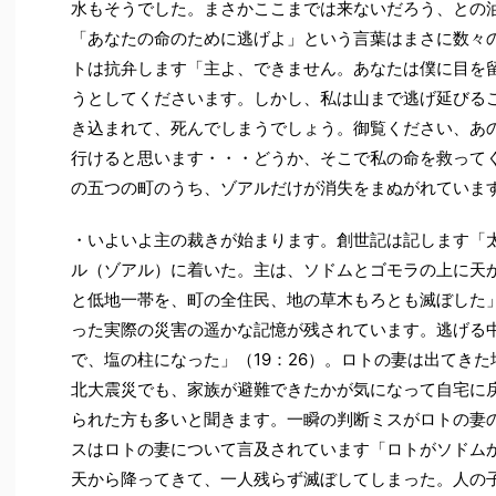
水もそうでした。まさかここまでは来ないだろう、との
「あなたの命のために逃げよ」という言葉はまさに数々
トは抗弁します「主よ、できません。あなたは僕に目を
うとしてくださいます。しかし、私は山まで逃げ延びる
き込まれて、死んでしまうでしょう。御覧ください、あ
行けると思います・・・どうか、そこで私の命を救ってくだ
の五つの町のうち、ゾアルだけが消失をまぬがれていま
・いよいよ主の裁きが始まります。創世記は記します「
ル（ゾアル）に着いた。主は、ソドムとゴモラの上に天
と低地一帯を、町の全住民、地の草木もろとも滅ぼした」（
った実際の災害の遥かな記憶が残されています。逃げる
で、塩の柱になった」（19：26）。ロトの妻は出てき
北大震災でも、家族が避難できたかが気になって自宅に
られた方も多いと聞きます。一瞬の判断ミスがロトの妻
スはロトの妻について言及されています「ロトがソドム
天から降ってきて、一人残らず滅ぼしてしまった。人の