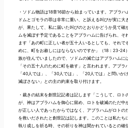
・ソドム物語は18章16節から始まっています。アブラ
ドムとゴモラの罪は非常に重い、と訴える叫びが実に大
が、果たして、私に届いた叫びのとおりかどうか見て確かめ
ムを滅ぼす予定であることをアブラハムに告げられ、そ
ます「あの町に正しい者が五十人いるとしても、それで
めに、町をお赦しにはならないのですか」（18：23-2
族が住んでいましたので、ソドムの滅亡はアブラハムに
「その五十人のために町を赦す」と言われます。アブラハ
「40人では」、「30人では」、「20人では」と問いか
滅ぼさない」との主の約束を取り付けます。
・裁きの結末を創世記記者は記します「こうして、ロト
が、神はアブラハムを御心に留め、ロトを破滅のただ中か
が正しい人であったからではなく、アブラハムがロトの
を救いだされたと創世記は記します。このことは私たち
執り成しを祈る時、その祈りを神は聞かれているとの確