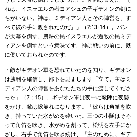
れは、イスラエルの者ヨアシュの子ギデオンの剣に
ちがいない。神は、ミディアン人とその陣営を、す
べて彼の手に渡されたのだ』」（7:13-14）。パン
が天幕を倒す、農耕の民イスラエルが遊牧の民ミデ
ィアンを倒すという意味です。神は戦いの前に、既
に働いておられたのです。
・敵がギデオン軍を恐れていたのを知り、ギデオン
は勝利を確信し、部下を励まします「立て。主はミ
ディアン人の陣営をあなたたちの手に渡してくださ
った」（7：15）。ギデオン軍は夜中に敵陣に夜襲
をかけ、敵は総崩れになります。「彼らは角笛を吹
き、持っていた水がめを砕いた。三つの小隊はそろ
って角笛を吹き、水がめを割って、松明を左手にか
ざし、右手で角笛を吹き続け、『主のために、ギデ