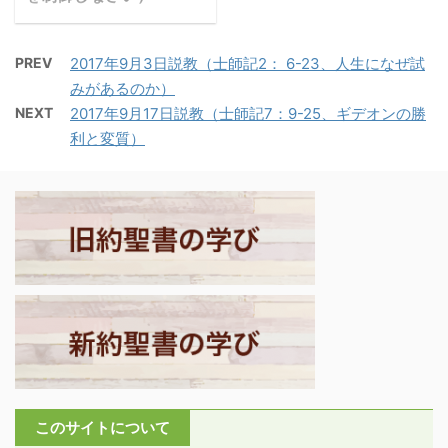
スはその人間の律法を厳
１．舌は火であり、人
しく糾弾された。律法学
を殺す力を持つ ・ヤコ
者たちが律法の細かな解
PREV
2017年9月3日説教（士師記2： 6-23、人生になぜ試
ブは教会の指導者、教師
釈にこだわり、守るべき
みがあるのか）
として、言葉の持つ恐ろ
中心を見失い、そのう
NEXT
2017年9月17日説教（士師記7：9-25、ギデオンの勝
しさをしばしば経験し
え、律法の実践をも怠っ
利と変質）
た。教師の心無い一言
ていたからである。 －マ
が、一人の人を天国から
タイ5：17－19「私が来
締め出してしまうのを彼
たのは律法や預言者を廃
自身が経験しているので
止するためだ、と思って
あろう。 －ヤコブ3:1-
はならない。廃止するた
2「私の兄弟たち、あな
め ...
たがたのうち多くの人が
教師になってはなりませ
ん。私たち教師がほかの
人たちより厳しい裁きを
受けることになると、あ
なたがたは知っていま
このサイトについて
す。私たちは皆、度々過