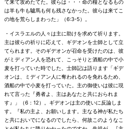
て来て攻めたてた。彼らは・・・命の糧となるもの
は羊も牛も驢馬も何も残さなかった。彼らは来てこ
の地を荒らしまわった」（6:3-5）。
・イスラエルの人々は主に助けを求めて祈ります。
主は彼らの祈りに応えて、ギデオンを士師として立
てられます。そのギデオンが召命を受けたのは、彼
がミディアン人を恐れて、こっそりと酒船の中で小
麦を打っていた時でした。士師記は語ります「ギデ
オンは、ミディアン人に奪われるのを免れるため、
酒船の中で小麦を打っていた。主の御使いは彼に現
れて言った『勇者よ、主はあなたと共におられま
す』」（6：12）。ギデオンは主の使いに反論しま
す。『私の主よ、お願いします。主なる神が私たち
と共においでになるのでしたら、何故このようなこ
とが私たちに降りかかったのですか。先祖が、『主