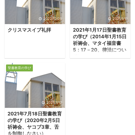
であった。イエスは受洗
後も、故郷には戻られ
ず、ヨハネの下で学びを
2022/12/25
2021/1/11
深められた。しかし、イ
クリスマスイブ礼拝
2021年1月17日聖書教育
エスは次第にヨハネの言
の学び（2014年1月15日
動に違和感を持たれるよ
祈祷会、マタイ福音書
うになる。ヨハネのよう
5：17－20、律法につい
に「罪びとを断罪し、悔
て）
い改めに至らせる」こと
1.律法について ・イ
が、果たして「神の国の
聖書教育の学び
エスの時代のユダヤ人の
知らせなのか」という疑
律法の第一は十戒、第二
問を持たれた。その後、
はモ－セ五書、第三は旧
ヨハネはガリラヤ領主を
約聖書全体、第四は口伝
批判して捕えられ、死海
律法であった。この口伝
2021/7/12
のほとりのマケロス要塞
律法をイエスは問題にさ
に幽閉され、イエスはそ
2021年7月18日聖書教育
れた。それはまさに律法
れを契機にヨハネ教団か
の学び（2020年2月5日
学者の作った人間の律法
ら独立し ...
祈祷会、ヤコブ3章、舌
だったからである。イエ
を制御しなさい）