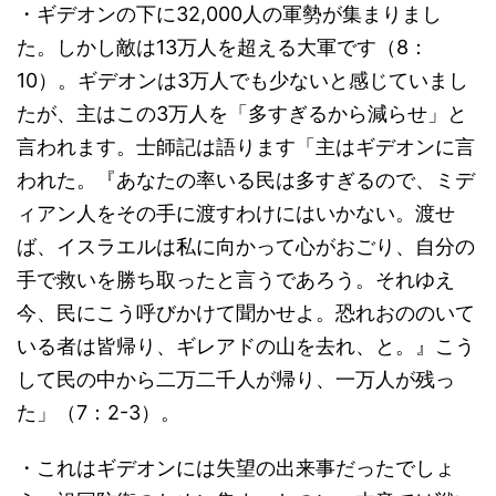
・ギデオンの下に32,000人の軍勢が集まりまし
た。しかし敵は13万人を超える大軍です（8：
10）。ギデオンは3万人でも少ないと感じていまし
たが、主はこの3万人を「多すぎるから減らせ」と
言われます。士師記は語ります「主はギデオンに言
われた。『あなたの率いる民は多すぎるので、ミデ
ィアン人をその手に渡すわけにはいかない。渡せ
ば、イスラエルは私に向かって心がおごり、自分の
手で救いを勝ち取ったと言うであろう。それゆえ
今、民にこう呼びかけて聞かせよ。恐れおののいて
いる者は皆帰り、ギレアドの山を去れ、と。』こう
して民の中から二万二千人が帰り、一万人が残っ
た」（7：2-3）。
・これはギデオンには失望の出来事だったでしょ