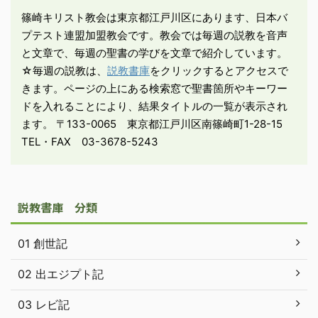
ちを犯すからです。言葉
篠崎キリスト教会は東京都江戸川区にあります、日本バ
で過ちを犯さないなら、
プテスト連盟加盟教会です。教会では毎週の説教を音声
それは自分の全身を制御
と文章で、毎週の聖書の学びを文章で紹介しています。
できる完全な人です」 ...
☆毎週の説教は、
説教書庫
をクリックするとアクセスで
きます。ページの上にある検索窓で聖書箇所やキーワー
ドを入れることにより、結果タイトルの一覧が表示され
ます。 〒133-0065 東京都江戸川区南篠崎町1-28-15
TEL・FAX 03-3678-5243
説教書庫 分類
01 創世記
02 出エジプト記
03 レビ記