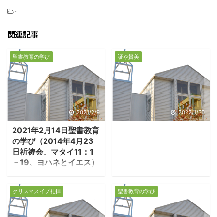
-
関連記事
聖書教育の学び
証や賛美
2021/2/9
2022/1/30
2021年2月14日聖書教育
の学び（2014年4月23
日祈祷会、マタイ11：1
－19、ヨハネとイエス）
1.洗礼者ヨハネとイエ
ス ・イエスは洗礼者ヨ
クリスマスイブ礼拝
聖書教育の学び
ハネから洗礼を受けられ
た。ヨハネはイエスの師