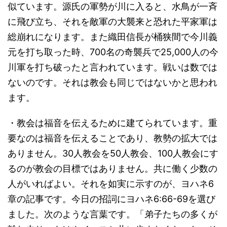
似ています。源氏の軍勢が川に入ると、水鳥が一斉
に飛び立ち、それを敵軍の大襲来と恐れた平家軍は
総崩れになります。また織田信長が桶狭間で今川義
元を打ち取った時、700名の奇襲兵で25,000人の今
川軍を打ち破ったと言われています。戦いは数では
ないのです。それは教会も同じではないかと思われ
ます。
・教会は福音を伝えるために建てられています。重
要なのは福音を伝えることであり、教勢の拡大では
ありません。30人教会を50人教会、100人教会にす
るのが教会の目標ではありません。共に働く少数の
人がいればよい。それを如実に示すのが、ヨハネ6
章の記事です。今日の招詞にヨハネ6:66-69を選び
ました。次のような言葉です。「弟子たちの多くが