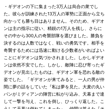
・ギデオンの下に集まった3万人は烏合の衆でし
た。彼らが訓練された13万人の軍勢に正面から立ち
向かっても勝ち目はありません。そのため、ギデオ
ンは主の指示に従い、精鋭の1万人を残し、さらに
その中から300人の奇襲部隊を選びました。勝負を
決するのは人数ではなく、戦いの勇気です。相手を
奇襲するためには迅速に動ける少数者がいればよい
ことにギデオンは気づかされました。しかしギデオ
ンは依然不安でした。しかし、敵陣に忍び寄ったギ
デオンが見出したものは、ギデオン軍を恐れる敵の
姿でした。「ギデオンが来てみると、一人の男が仲
間に夢の話をしていた『私は夢を見た。大麦の丸い
パンがミディアンの陣営に転がり込み、天幕まで達
して一撃を与え、これを倒し、ひっくり返した。こ
うして天幕は倒れてしまった』。仲間は答えた『そ