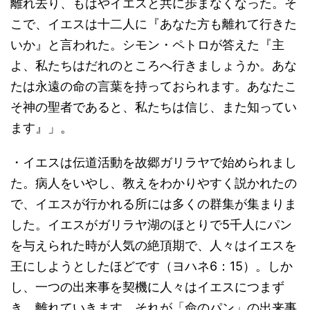
離れ去り、もはやイエスと共に歩まなくなった。そ
こで、イエスは十二人に『あなた方も離れて行きた
いか』と言われた。シモン・ペトロが答えた『主
よ、私たちはだれのところへ行きましょうか。あな
たは永遠の命の言葉を持っておられます。あなたこ
そ神の聖者であると、私たちは信じ、また知ってい
ます』」。
・イエスは伝道活動を故郷ガリラヤで始められまし
た。病人をいやし、教えをわかりやすく説かれたの
で、イエスが行かれる所には多くの群集が集まりま
した。イエスがガリラヤ湖のほとりで5千人にパン
を与えられた時が人気の絶頂期で、人々はイエスを
王にしようとしたほどです（ヨハネ6：15）。しか
し、一つの出来事を契機に人々はイエスにつまず
き、離れていきます。それが「命のパン」の出来事