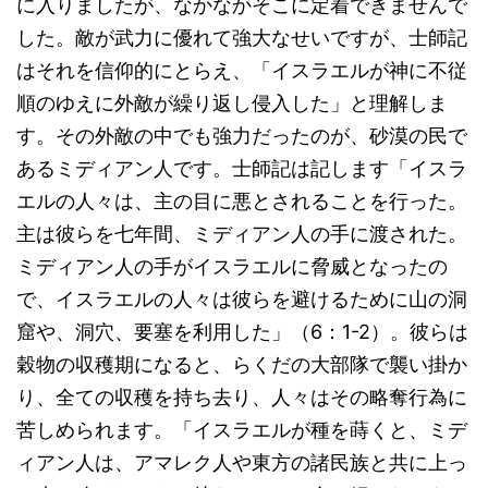
に入りましたが、なかなかそこに定着できませんで
した。敵が武力に優れて強大なせいですが、士師記
はそれを信仰的にとらえ、「イスラエルが神に不従
順のゆえに外敵が繰り返し侵入した」と理解しま
す。その外敵の中でも強力だったのが、砂漠の民で
あるミディアン人です。士師記は記します「イスラ
エルの人々は、主の目に悪とされることを行った。
主は彼らを七年間、ミディアン人の手に渡された。
ミディアン人の手がイスラエルに脅威となったの
で、イスラエルの人々は彼らを避けるために山の洞
窟や、洞穴、要塞を利用した」（6：1-2）。彼らは
穀物の収穫期になると、らくだの大部隊で襲い掛か
り、全ての収穫を持ち去り、人々はその略奪行為に
苦しめられます。「イスラエルが種を蒔くと、ミデ
ィアン人は、アマレク人や東方の諸民族と共に上っ