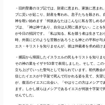
・旧約聖書のヨブ記では、財産に恵まれ、家族に恵まれ
ブに災いが起こり、財産を奪われ、息子たちを殺され、
神を呪い始めます「何故あなたはこんなに私を苦しめる
ブは、「神は神であり、自分は人間に過ぎない」ことを
が今日の招詞です。「私は知る、私を贖う者は生きてお
時、外面にどのような苦難があろうとも神との平和が与
エス・キリストを知りませんが、彼は仲裁者を求め続け
・捕囚から帰国したイスラエルの民もキリストを知りま
その神の業をイザヤ53章で表現しました。そして、この
立ち上げていった聖句として知られています。初代教会
信じたイエスが十字架で死んで行かれる姿を見て、失望
が、復活のイエスに出会い、「やはりこの方はメシアで
ます。しかし彼らはメシアであるイエスが何故十字架で
せんでした。