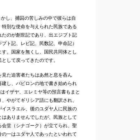
しかし、捕囚の苦しみの中で彼らは自
、特別な使命を与えられた民族である
れたのが創世記であり、出エジプト記
ジプト記、レビ記、民数記、申命記）
ます。国家を無くし、国民共同体とし
民として戻ってきたのです。
を見た迫害者たちはあ然と息を呑ん
再建し、バビロンの地で書き始められ
にはイザヤ、エレミヤ等の預言書もまと
り、やがてギリシア語にも翻訳され、
がイスラエル、後のユダヤ人に民族の
とはありませんでしたが、民族として
る会堂（シナゴーク）が立てられ、聖
分の一はユダヤ人であったといわれて