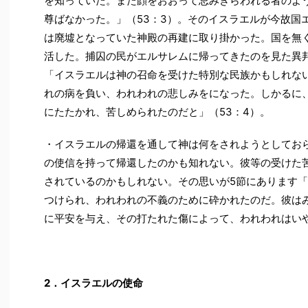
を知っていた。また顔をおおって忌みきらわれる者のよ
尊ばなかった。」（53：3）。そのイスラエルが今故国
は廃墟となっていた神殿の再建に取り掛かった。国を無
活した。捕囚の民がエルサレムに帰ってきたのを見た異
「イスラエルは神の召命を受けた特別な民族かもしれな
れの病を負い、われわれの悲しみをになった。しかるに
にたたかれ、苦しめられたのだと」（53：4）。
・イスラエルの帰還を通して神は何をされようとしてお
の使信を持って帰還したのかも知れない。彼等の受けた
されているのかもしれない。その思いが5節にあります
つけられ、われわれの不義のために砕かれたのだ。彼は
に平安を与え、その打たれた傷によって、われわれはいや
2
．イスラエルの使命