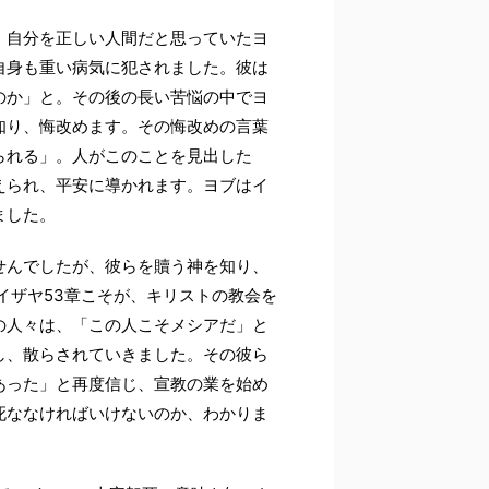
、自分を正しい人間だと思っていたヨ
自身も重い病気に犯されました。彼は
のか」と。その後の長い苦悩の中でヨ
知り、悔改めます。その悔改めの言葉
られる」。人がこのことを見出した
えられ、平安に導かれます。ヨブはイ
ました。
せんでしたが、彼らを贖う神を知り、
イザヤ53章こそが、キリストの教会を
の人々は、「この人こそメシアだ」と
し、散らされていきました。その彼ら
あった」と再度信じ、宣教の業を始め
死ななければいけないのか、わかりま