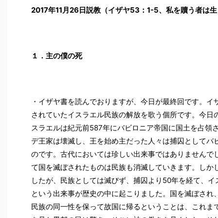
2017
年11月26日説教（イザヤ53：1-5、私を贖う者は
１．主の僕の死
・イザヤ書を読んでおりますが、今日が最終回です。イザ
されていたイスラエル民族の解放を歌う個所です。今日の
スラエルは紀元前587年にバビロニア帝国に国土を占領
デ王家は壊滅し、王を始め主だった人々は捕囚としてバ
のです。古代においては珍しい出来事ではありませんで
て国を滅ぼされたものは民族も消滅していきます。しか
したが、民族としては滅びず、捕囚より50年を経て、イ
という出来事が歴史の中に起こりました。国を滅ぼされ、
民族の同一性を保って故国に帰るということは、これま