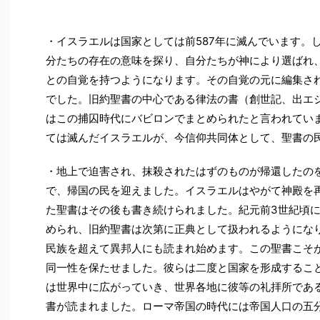
・イスラエルは国家としては前587年に滅んでいます。
分たちの存在の意味を探り、自分たちが神により選ばれ
との自覚を持つようになります。その自覚の元に編集さ
でした。旧約聖書の中心である律法の書（創世記、出エ
はこの捕囚時代にバビロンでまとめられたと言われてい
ては滅んだイスラエルが、今信仰共同体として、聖書の
・地上で迫害され、抹殺されたはずのものが帰還したの
で、帰国の民を迎えました。イスラエルはやがて神殿を
た聖書はその後も書き続けられました。紀元前3世紀頃
められ、旧約聖書は次第に正典として扱われるようにな
民族を超えて異邦人にも読まれ始めます。この聖書こそ
同一性を保たせました。彼らは二度と国家を形成するこ
は世界中に広がっていき、世界各地に彼等の礼拝所であ
書が読まれました。ローマ帝国の時代には帝国人口の五