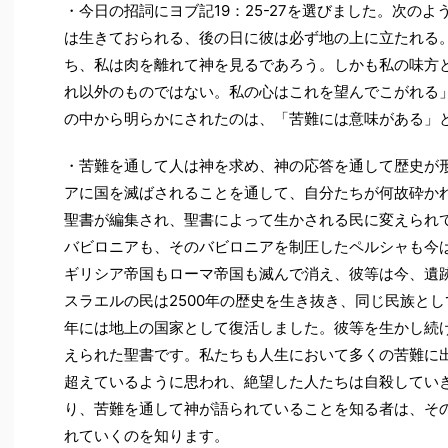
・今日の招詞にヨブ記19：25-27を選びました。次の
は生きておられる、後の日に彼は必ず地の上に立たれる
ち、私は肉を離れて神を見るであろう。しかも私の味方
れ以外のものではない。私の心はこれを望んでこがれる
の中から明らかにされたのは、「苦難には意味がある」
・苦難を通して人は神を求め、神の応答を通して歴史が
アに国を滅ばされることを通して、自分たちが何故砕か
聖書が編集され、聖書によって生かされる民に変えられ
バビロニアも、そのバビロニアを制圧したペルシャも今
ギリシア帝国もローマ帝国も滅んで消え、彼等は今、遺
スラエルの民は2500年の歴史を生き抜き、同じ民族として
年には地上の国家として復活しました。彼等を生かし続
えられた聖書です。私たちも人生において多くの苦難に
超えているように思われ、絶望した人たちは自殺してい
り、苦難を通して神が語られていることを知る者は、そ
れていくのを知ります。