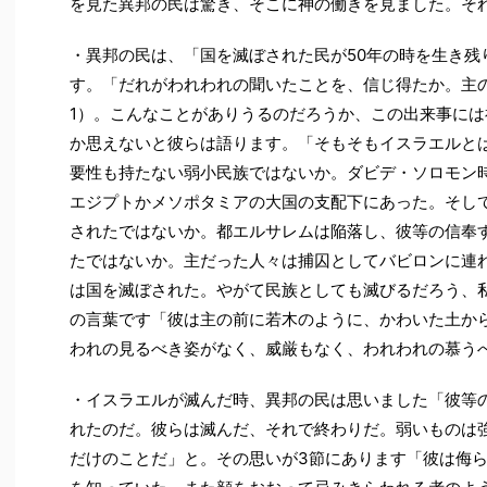
を見た異邦の民は驚き、そこに神の働きを見ました。それ
・異邦の民は、「国を滅ぼされた民が50年の時を生き残
す。「だれがわれわれの聞いたことを、信じ得たか。主の
1）。こんなことがありうるのだろうか、この出来事に
か思えないと彼らは語ります。「そもそもイスラエルと
要性も持たない弱小民族ではないか。ダビデ・ソロモン
エジプトかメソポタミアの大国の支配下にあった。そし
されたではないか。都エルサレムは陥落し、彼等の信奉
たではないか。主だった人々は捕囚としてバビロンに連
は国を滅ぼされた。やがて民族としても滅びるだろう、
の言葉です「彼は主の前に若木のように、かわいた土か
われの見るべき姿がなく、威厳もなく、われわれの慕うべ
・イスラエルが滅んだ時、異邦の民は思いました「彼等
れたのだ。彼らは滅んだ、それで終わりだ。弱いものは
だけのことだ」と。その思いが3節にあります「彼は侮