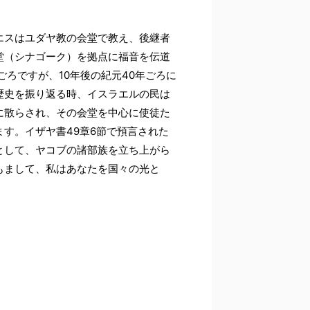
エスはユダヤ教の会堂で教え、後継者
堂（シナゴーク）を拠点に福音を伝道
ろですが、10年後の紀元40年ごろに
歴史を振り返る時、イスラエルの民は
に散らされ、その会堂を中心に使徒た
す。イザヤ書49章6節で預言された
として、ヤコブの諸部族を立ち上がら
もまして、私はあなたを国々の光と