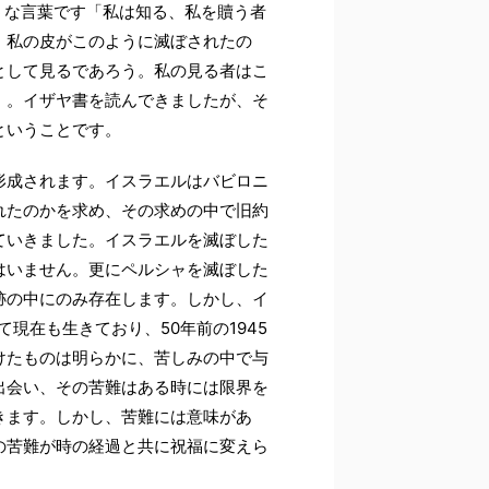
ような言葉です「私は知る、私を贖う者
。私の皮がこのように滅ぼされたの
として見るであろう。私の見る者はこ
」。イザヤ書を読んできましたが、そ
ということです。
形成されます。イスラエルはバビロニ
れたのかを求め、その求めの中で旧約
ていきました。イスラエルを滅ぼした
はいません。更にペルシャを滅ぼした
跡の中にのみ存在します。しかし、イ
現在も生きており、50年前の1945
けたものは明らかに、苦しみの中で与
出会い、その苦難はある時には限界を
きます。しかし、苦難には意味があ
の苦難が時の経過と共に祝福に変えら