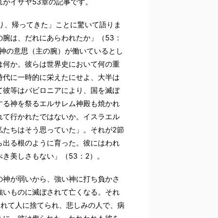
がイザヤ53章の記事です。
り、帰ってきた」ことに驚いて語りま
腕は、だれにあらわれたか」（53：
は神の意思（主の腕）が働いているとし
は何か。彼らは世界史において何の重
時代に一時的に栄えたにせよ、大半は
て彼等はバビロニアにより、国を滅ぼ
する神を祭るエルサレム神殿も焼かれ
れて行かれたではないか。イスラエル
私たちはそう思っていた」。それが2節
ら出る根のように育った。彼にはわれ
き美しさもない」（53：2）。
の神が弱いから、強い神に打ち負かさ
強いものに滅ぼされて亡くなる。それ
られて人に捨てられ、悲しみの人で、病