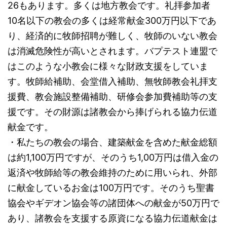
26もあります。多くは地方教会です。礼拝参加者
10名以下の教会の多くは経常献金300万円以下であ
り、経済的に牧師招聘が難しく、牧師のいない教会
は消滅危険性が高いとされます。バプテスト連盟で
はこのような小教会に様々な財政支援をしていま
す。牧師給補助、会堂借入補助、無牧師教会礼拝支
援費、教会施設整備補助、研修会参加費補助等の支
援です。その財源は諸教会から捧げられる協力伝道
献金です。
・私たちの教会の場合、建築献金を含めた献金総額
は約1,100万円ですが、そのうち1,00万円は借入金の
返済や牧師給等の教会維持のために用いられ、外部
に献金しているお金は100万円です。そのうち聖書
協会やギデオン協会等の諸団体への献金が50万円で
あり、諸教会を支援する原資になる協力伝道献金は