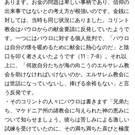
あります。お金の問題は卑しい事柄であり、信仰の
出来事ではないとの考え方が根強いのです。金銭に
対しては、当時も同じ状況にありました。コリント
教会はパウロからの献金要請に反発していたようで
す。一つにはパウロに対する個人批判で、「パウロ
は自分の懐を暖めるために献金に熱心なのだ」と陰
口を叩く者さえいたようです（11：7-8）。それ以
上に、「何故自分たちが海の向こうのエルサレム教
会を助けなければいけないのか。エルサレム教会に
は世話になっていないし、捧げる余裕もない」と言
う反発です。
・そのコリントの人々にパウロは書きます「兄弟た
ち、マケドニア州の諸教会に与えられた神の恵みに
ついて知らせましょう。彼らは苦しみによる激しい
試練を受けていたのに、その満ち満ちた喜びと極度