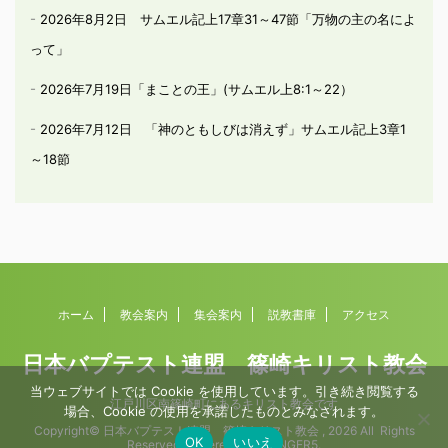
2026年8月2日 サムエル記上17章31～47節「万物の主の名によ
って」
2026年7月19日「まことの王」(サムエル上8:1～22）
2026年7月12日 「神のともしびは消えず」サムエル記上3章1
～18節
ホーム
教会案内
集会案内
説教書庫
アクセス
日本バプテスト連盟 篠崎キリスト教会
当ウェブサイトでは Cookie を使用しています。引き続き閲覧する
江戸川区南篠崎町にあるキリスト教会です
場合、Cookie の使用を承諾したものとみなされます。
Copyright© 日本バプテスト連盟 篠崎キリスト教会 , 2026 All Rights
OK
いいえ
Reserved Powered by
AFFINGER5
.