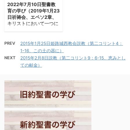
す。だれか厚意を示して
2022年7月10日聖書教
くださる方の後ろで、落
育の学び（2019年1月23
ち穂を拾わせてもらいま
日祈祷会、エペソ2章、
す』と言うと、ナオミ
キリストにおいて一つに
は、『私の娘よ、行って
なる）
おいで』と言った。ルツ
１．死から救われた者
は出 ...
PREV
2015年1月25日姫路城西教会説教（第二コリント4：
たちへ ･著者は、「神
1-16、この土の器に）
に出会う前のあなたがた
NEXT
2015年2月8日説教（第二コリント9：6-15、恵みとし
は罪の中に死んでいた」
ての献金）
と語る。以前はこの世を
支配するサタンの奴隷と
して、肉の欲望のままに
生活し、その果てには滅
亡しかない人生だった。
－エペソ2:1-3「あなた
がたは、以前は自分の過
ちと罪のために死んでい
たのです。この世を支配
する者、かの空中に勢力