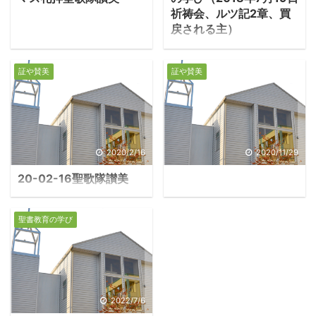
祈祷会、ルツ記2章、買
戻される主）
１．落穂ひろいで生計
を立てるルツ ・夫を亡
証や賛美
証や賛美
くしたナオミはやはり寡
婦となった息子の嫁ルツ
と共に、故郷のベツレヘ
ムに帰る。二人はこれか
らどう生計を立てればよ
2020/2/16
2020/11/29
いかわからない。ルツは
20-02-16聖歌隊讃美
落穂拾いで当面の生活を
支えようとする。 ―ルツ
記2:1-3「ナオミの夫エ
聖書教育の学び
リメレクの一族には一人
の有力な親戚がいて、そ
の名をボアズといった。
モアブの女ルツがナオミ
に、『畑に行ってみま
2022/7/6