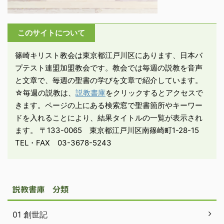
を持つ者、すなわち、不
従順な者たちの内に今も
このサイトについて
働く霊に従い、過ちと罪
を犯して歩んでいまし
篠崎キリスト教会は東京都江戸川区にあります、日本バ
た。私たちも皆、こうい
プテスト連盟加盟教会です。教会では毎週の説教を音声
う者たちの中にいて、以
と文章で、毎週の聖書の学びを文章で紹介しています。
前は肉の欲望の赴くまま
☆毎週の説教は、
説教書庫
をクリックするとアクセスで
に生 ...
きます。ページの上にある検索窓で聖書箇所やキーワー
ドを入れることにより、結果タイトルの一覧が表示され
ます。 〒133-0065 東京都江戸川区南篠崎町1-28-15
TEL・FAX 03-3678-5243
説教書庫 分類
01 創世記