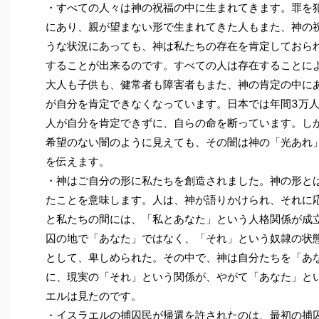
・すべての人々は神の祝福の中に生まれてきます。罪を
にあり、親が望まない形で生まれてきた人もまた、神の
うな状況にあっても、神は私たちの存在を肯定しておら
することが出来るのです。すべての人は存在することに
大人も子供も、健常者も障害者もまた、神の肯定の中に
が自分を肯定できなくなっています。日本では年間3万人
人が自分を肯定できずに、自らの命を断っています。し
希望のない闇のように見えても、その闇は神の「光あれ
を伝えます。
・神はご自分の形に私たちを創造されました。神の形と
たことを意味します。人は、神が語りかけられ、それに
と私たちの間には、「私とあなた」という人格関係が成
囚の地で「あなた」ではなく、「それ」という奴隷の状
として、卑しめられた。その中で、神は自分たちを「あ
に、現実の「それ」という関係が、やがて「あなた」と
エルは見たのです。
・イスラエルの捕囚民が帰還を許されたのは、最初の捕囚