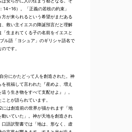
ムは安らかに人の住まう都となる。そ
14−16）。「正義の若枝の約束」
う方が来られるという希望がまだある
は、救い主イエスの降誕預言だと理解
は「生まれてくる子の名前をイエスと
ヘブル語「ヨシュア」のギリシャ語名で
なのです。
御自分にかたどって人を創造された。神
らを祝福して言われた『産めよ、増え
を這う生き物をすべて支配せよ』」。
たことが語られています。
2には創造前の世界が描かれます「地
を動いていた」。神が天地を創造され
、口語訳聖書では「地は、形なく、虚
神の言葉が響きます。すると光が生ま