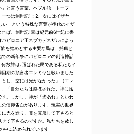
い」と言う言葉、ヘブル語「トーフ
一つは創世記1：2、次にはイザヤ
虚しい」という特殊な言葉が後代のイザ
れば、創世記1章は紀元前6世紀に書
はバビロニア王ネブカデネザルによっ
王族を始めとする主要な民は、捕虜と
地での新年祭にバビロニアの創造神話
。何故神は､選ばれた民である私たちイ
捕囚期の預言者エレミヤは歌いました
）とし、空には光がなかった」（エレ
」。「自分たちは滅ぼされた、神に捨
です。しかし、神が「光あれ」といわ
人の信仰告白があります。現実の世界
こに光を造り、闇を克服して下さると
見せて下さるのですか。私たちを赦し
述の中に込められています