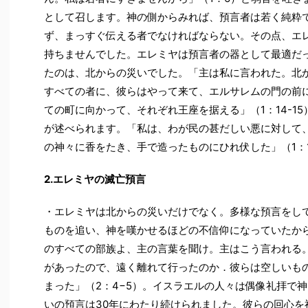
として召します。神の側からみれば、預言者は若く純粋
ず、まっすぐ伝える者でなければならない。その点、エ
持ちませんでした。エレミヤは預言者の器として最適だ
たのは、北からの災いでした。「主は私に言われた。北
すべての者に、彼らはやって来て、エルサレムの門の前
ての町に向かって、それぞれ王座を据える」（1：14-1
が述べられます。「私は、わが民の甚だしい悪に対して
の神々に香をたき、手で造ったものにひれ伏した」（1：
2.エレミヤの滅亡預言
・エレミヤは北からの災いだけでなく。多様な預言をし
ものを追い、神を嘆かせるほどの不信仰になっていたか
のすべての部族よ、主の言葉を聞け。主はこう言われる
があったので、遠く離れて行ったのか．彼らは空しいも
まった」（2：4−5）。イスラエルの人々は偶像礼拝で
いの預言は30年にわたり続けられました。彼らの回心を