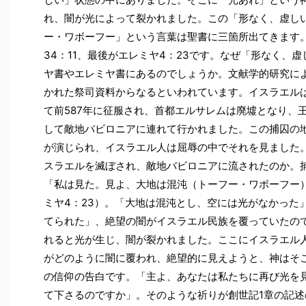
れ、闇が光によって裂かれました。この「形なく、虚し
ー・ワボーフー」という言葉は聖書に三箇所出てきます。
34：11、最後がエレミヤ4：23です。なぜ「形なく、
ヤ書やエレミヤ書にあるのでしょうか。文献学的研究によ
かれた祭司資料からなるといわれています。イスラエル
て前587年に征服され、首都エルサレムは廃墟となり、
して敵地バビロニアに連れて行かれました。この捕囚の
が演じられ、イスラエル人は屈辱の中でそれを見ました
スラエルを滅ぼされ、敵地バビロニアに流されたのか。
「私は見た。見よ、大地は混沌（トーフー・ワボーフー
ミヤ4：23）。「大地は混沌とし、空には光がなかった
てられた」、絶望の闇がイスラエル民族を覆っていたの
れると光が生じ、闇が裂かれました。ここにイスラエル
がどのように闇に覆われ、絶望的に見えようと、神はそ
の信仰の告白です。「主よ、あなたは私たちに再び光を
て下さるのですか」。そのような祈りが創世記1章の記