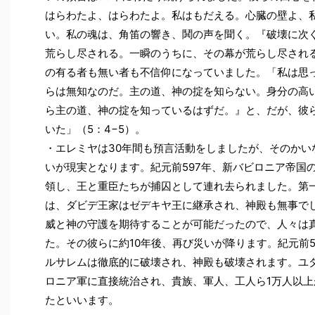
はらわたよ、はらわたよ。私はもだえる。心臓の壁よ、
い。私の魂は、角笛の響き、鬨の声を聞く。『破壊に次
荒らし尽される。一瞬のうちに、その幕が荒らし尽される」
の有る者も無い者も不信仰になっていました。「私は思
らは無知なのだ。主の道、神の掟を知らない。身分の高
ら主の道、神の掟を知っているはずだ。』と、だが、彼
いた」（5：4−5）。
・エレミヤは30年間も預言活動をしましたが、そのかい
いが現実となります。紀元前597年、新バビロニア帝国
領し、王と重臣たちが捕囚として連れ去られました。第
は、ダビデ王家はゼデキヤ王に継承され、神殿も無事で
威と神の守護を期待することが可能だったので、人々は
た。その彼らに約10年後、再び災いが降ります。紀元前
ルサレムは徹底的に破壊され、神殿も破壊されます。ユ
ロニア軍に直接統治され、貴族、軍人、工人ら1万人以
たといいます。