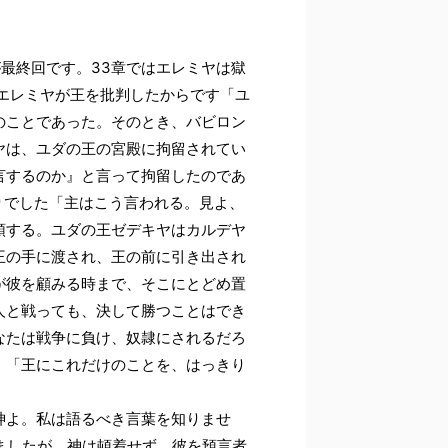
最終回です。33章ではエレミヤは獄
エレミヤが王を批判したからです「ユ
のことであった。そのとき、バビロン
ヤは、ユダの王の宮殿に拘留されてい
言するのか』と言って拘留したのであ
おりでした「主はこう言われる。見よ、
領する。ユダの王ゼデキヤはカルデヤ
王の手に渡され、王の前に引き出され
が彼を顧みる時まで、そこにとどめ置
人と戦っても、決して勝つことはでき
あなたは戦争に負け、奴隷にされるだろ
。「王にこれだけのことを、はっきり
。
神よ。私は語るべき言葉を知りませ
ましたが、神は頓着せず、彼を預言者