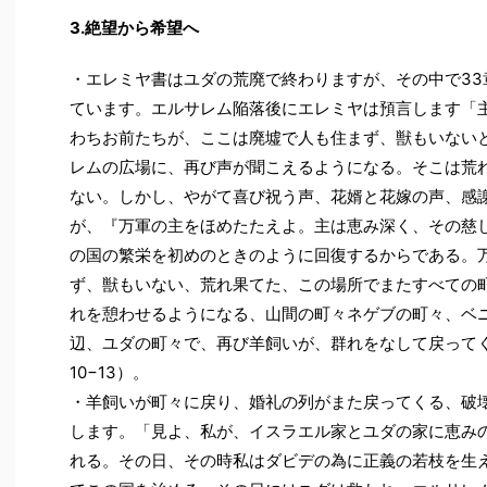
3.絶望から希望へ
・エレミヤ書はユダの荒廃で終わりますが、その中で33
ています。エルサレム陥落後にエレミヤは預言します「
わちお前たちが、ここは廃墟で人も住まず、獣もいない
レムの広場に、再び声が聞こえるようになる。そこは荒
ない。しかし、やがて喜び祝う声、花婿と花嫁の声、感
が、『万軍の主をほめたたえよ。主は恵み深く、その慈
の国の繁栄を初めのときのように回復するからである。
ず、獣もいない、荒れ果てた、この場所でまたすべての
れを憩わせるようになる、山間の町々ネゲブの町々、ベ
辺、ユダの町々で、再び羊飼いが、群れをなして戻ってく
10−13）。
・羊飼いが町々に戻り、婚礼の列がまた戻ってくる、破
します。「見よ、私が、イスラエル家とユダの家に恵み
れる。その日、その時私はダビデの為に正義の若枝を生