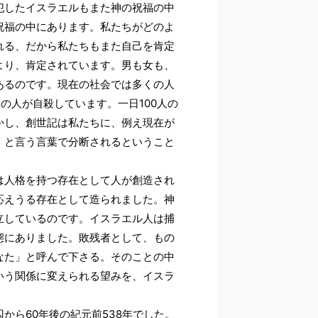
犯したイスラエルもまた神の祝福の中
祝福の中にあります。私たちがどのよ
れる、だから私たちもまた自己を肯定
より、肯定されています。男も女も、
あるのです。現在の社会では多くの人
の人が自殺しています。一日100人の
かし、創世記は私たちに、例え現在が
」と言う言葉で分断されるということ
は人格を持つ存在として人が創造され
応えうる存在として造られました。神
立しているのです。イスラエル人は捕
態にありました。敗残者として、もの
なた」と呼んで下さる。そのことの中
いう関係に変えられる望みを、イスラ
から60年後の紀元前538年でした。