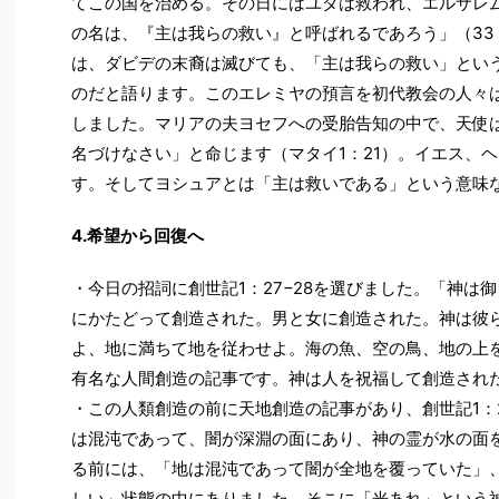
てこの国を治める。その日にはユダは救われ、エルサレ
の名は、『主は我らの救い』と呼ばれるであろう」（33：
は、ダビデの末裔は滅びても、「主は我らの救い」とい
のだと語ります。このエレミヤの預言を初代教会の人々
しました。マリアの夫ヨセフへの受胎告知の中で、天使
名づけなさい」と命じます（マタイ1：21）。イエス、
す。そしてヨシュアとは「主は救いである」という意味
4.希望から回復へ
・今日の招詞に創世記1：27−28を選びました。「神は
にかたどって創造された。男と女に創造された。神は彼
よ、地に満ちて地を従わせよ。海の魚、空の鳥、地の上
有名な人間創造の記事です。神は人を祝福して創造され
・この人類創造の前に天地創造の記事があり、創世記1：
は混沌であって、闇が深淵の面にあり、神の霊が水の面
る前には、「地は混沌であって闇が全地を覆っていた」
しい」状態の中にありました。そこに「光あれ」という