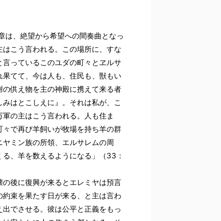
章は、絶望から希望への間奏曲となっ
主はこう言われる。この場所に、すな
と言っているこのユダの町々とヱルサ
れ果てて、今は人も、住民も、獣もい
謝の供え物を主の神殿に携えて来る者
しみはとこしえに』。それは私が、こ
万軍の主はこう言われる。人も住ま
町々で再び羊飼いが牧場を持ち羊の群
ニヤミン族の所領、エルサレムの周
る、羊を数えるようになる」（33：
壊の後に復興が来るとエレミヤは預言
の約束を果たす日が来る、と主は言わ
え出でさせる。彼は公平と正義をもっ