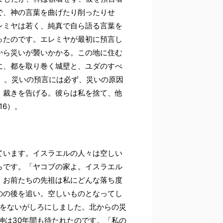
で、神の言葉を曲げたり削ったりせ
レミヤは若く、純真で自ら語る言葉を
ったのです。エレミヤが最初に預言し
から災いが襲いかかる。この地に住む
に、都を取り巻く城壁と、ユダのすべ
5）。災いの預言には必ず、災いの原因
、裁きを告げる。彼らは私を捨て、他
16）。
ています。イスラエルの人々は空しい
らです。「ヤコブの家よ。イスラエル
。お前たちの先祖は私にどんな落ち度
のの後を追い。空しいものとなってし
神をないがしろにしました。北からの災
神は30年間も待たれたのです。「私の