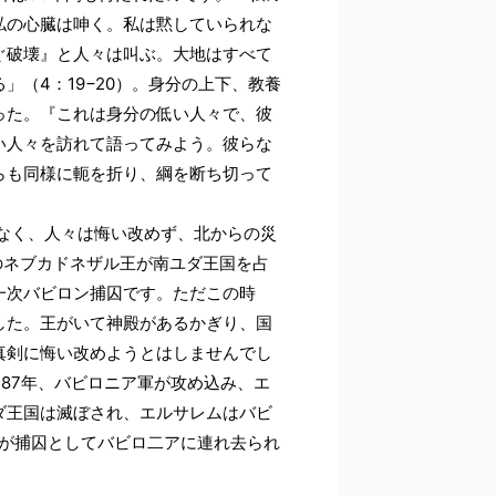
私の心臓は呻く。私は黙していられな
ぐ破壊』と人々は叫ぶ。大地はすべて
（4：19−20）。身分の上下、教養
った。『これは身分の低い人々で、彼
い人々を訪れて語ってみよう。彼らな
らも同様に軛を折り、綱を断ち切って
なく、人々は悔い改めず、北からの災
のネブカドネザル王が南ユダ王国を占
一次バビロン捕囚です。ただこの時
した。王がいて神殿があるかぎり、国
真剣に悔い改めようとはしませんでし
587年、バビロニア軍が攻め込み、エ
ダ王国は滅ぼされ、エルサレムはバビ
上が捕囚としてバビロ二アに連れ去られ