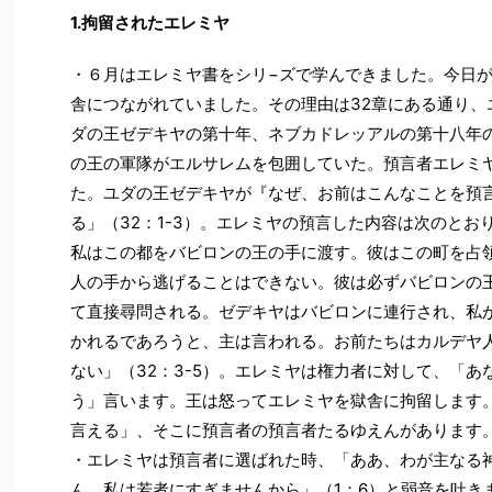
1.拘留されたエレミヤ
・６月はエレミヤ書をシリ−ズで学んできました。今日が
舎につながれていました。その理由は32章にある通り、
ダの王ゼデキヤの第十年、ネブカドレッアルの第十八年
の王の軍隊がエルサレムを包囲していた。預言者エレミ
た。ユダの王ゼデキヤが『なぜ、お前はこんなことを預
る」（32：1-3）。エレミヤの預言した内容は次のと
私はこの都をバビロンの王の手に渡す。彼はこの町を占
人の手から逃げることはできない。彼は必ずバビロンの
て直接尋問される。ゼデキヤはバビロンに連行され、私
かれるであろうと、主は言われる。お前たちはカルデヤ
ない」（32：3-5）。エレミヤは権力者に対して、「
う」言います。王は怒ってエレミヤを獄舎に拘留します
言える」、そこに預言者の預言者たるゆえんがあります
・エレミヤは預言者に選ばれた時、「ああ、わが主なる
ん。私は若者にすぎませんから」（1：6）と弱音を吐き