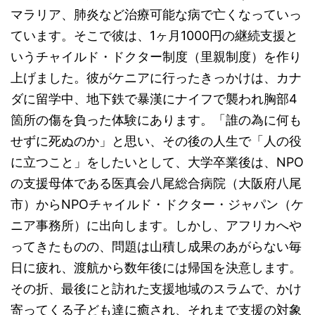
マラリア、肺炎など治療可能な病で亡くなっていっ
ています。そこで彼は、1ヶ月1000円の継続支援と
いうチャイルド・ドクター制度（里親制度）を作り
上げました。彼がケニアに行ったきっかけは、カナ
ダに留学中、地下鉄で暴漢にナイフで襲われ胸部4
箇所の傷を負った体験にあります。「誰の為に何も
せずに死ぬのか」と思い、その後の人生で「人の役
に立つこと」をしたいとして、大学卒業後は、NPO
の支援母体である医真会八尾総合病院（大阪府八尾
市）からNPOチャイルド・ドクター・ジャパン（ケ
ニア事務所）に出向します。しかし、アフリカへや
ってきたものの、問題は山積し成果のあがらない毎
日に疲れ、渡航から数年後には帰国を決意します。
その折、最後にと訪れた支援地域のスラムで、かけ
寄ってくる子ども達に癒され、それまで支援の対象