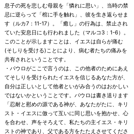
息子の死を悲しむ母親を「憐れに思い」、当時の禁
忌に逆らって「棺に手を触れ」、彼を生き返らせま
す（ルカ7：11-17）。「癒し」の行為は、禁止され
ていた安息日にも行われました（マルコ3：1-6）。
このことが示しますことは、イエスは自らが痛む
(そしりを受ける)ことにより、病む者たちの痛みを
共有されということです。
・パウロがここで言うのは、この他者のためにあえ
てそしりを受けられたイエスを信じるあなた方が、
自分は正しいとして他者といがみ合うのはおかしい
ではないかということです。パウロは書き送ります
「忍耐と慰めの源である神が、あなたがたに、キリ
スト・イエスに倣って互いに同じ思いを抱かせ、心
を合わせ、声をそろえて、私たちの主イエス・キリ
ストの神であり、父である方をたたえさせてくださ