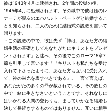
彼は1943年4月に逮捕され、2年間の投獄の後、
1945年4月に処刑されます。その獄中で彼は姪のレ
ナーテが親友のエバハルト・ベートゲと結婚するこ
とを知らされ、二人のために結婚式の説教を書いて
贈ります。
・この説教の中で、彼は先ず「神は、あなた方の結
婚生活の基礎としてあなたがたにキリストをプレゼ
ントされます」と述べ、その後でこのローマ15章7
節を引用して言います「『キリストも私たちを受け
入れて下さったように、あなた方も互いに受け入れ
て、神の栄光を表すべきである』。一言で言えば、
あなたがたの多くの罪が赦されている、その赦しの
中で一緒に生きなさいということです。それなしに
はいかなる人間の交わりも、ましていかなる結婚も
決して長続きするものではありません。互いに相手