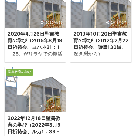
ローマへ護送されること
になり、百人隊長ユリウ
スに身柄を預けられ、船
2020/4/23
2019/10/14
でローマへ向かう。カイ
2020年4月26日聖書教
2019年10月20日聖書教
ザリアを出港した船は陸
育の学び（2015年8月19
育の学び（2012年2月22
地沿いに航行し、クレタ
日祈祷会、ヨハネ21：1
日祈祷会、詩篇130編、
島までは順調な航海だっ
－25、がリラヤでの復活
深き淵から）
た。 －使徒27：1－
者イエスとの出会い）
１．罪の赦しを求める悔
3「私たちがイタリアへ
1.イエス、七人の弟子に
い改めの祈り ・詩篇
向かって船出することに
聖書教育の学び
現れる ・ヨハネ21章は
130編は罪の赦しを求め
決まった時、パウロと他
後代の付加である。20章
る悔い改めの祈りだ。そ
の囚人数名は、皇帝直属
で完結しているヨハネ福
れはグレゴリアン聖歌
部隊の百人隊長ユリウス
音書に、さらに21章が付
（新生讃美歌432番「深
という者に引き渡され
加されている理由は、イ
き悩みの淵の底で」）と
2022/12/15
た。私たちは、アジア州
エスの死と復活で、すべ
なって教会のミサで歌わ
沿岸の各地に寄港するこ
2022年12月18日聖書教
てが終わったのではない
れ、それを聞いたジョ
とになっている、アドラ
育の学び（2022年3月9
ことの確認である。イエ
ン・ウェスレーに回心を
ミティオン港の船に乗っ
日祈祷会、ルカ1：39－
スの死と復活を現実とし
迫った歌としても有名で