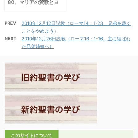
て出港し ...
80、マリアの賛歌とヨ
て受けとめ、それを転機
ある。詩は自分が深い淵
ハネの誕生）
として、宣教の使命が、
（罪の縄目）の中にいて
1.マリア、エリサベト
イエスから弟子ペトロに
あえぐ詩人の主を求める
PREV
2010年12月12日説教（ローマ14：1-23、兄弟を裁く
を訪ねる ・エルサレム
継承された、宣教の業が
祈りで始まる。 －詩篇
ことをやめよう）
神殿の祭司であったザカ
新しい出発点に立ったこ
130:1-2「深い淵の底か
NEXT
2010年12月26日説教（ローマ16：1-16、主に結ばれ
リアに、「老齢の妻エリ
とを事実で示そうとし
ら、主よ、あなたを呼び
た兄弟姉妹へ）
サベトが懐妊して子が与
た。それが21章付加の意
ます。主よ、この声を聞
えられる」との天使の告
義と考えられる。ヨハネ
き取ってください。嘆き
知があった。それから6
福音書の編集者はその理
祈る私の声に耳を傾けて
ヶ月後、今度はナザレの
由を末尾で書く。 －ヨハ
ください」。 ・人は追い
少女マリアに天使が現
ネ21：25－26「これら
詰められ、出口の見えな
れ、受胎告知が行われ
のこと ...
い深い ...
る。マリアは結婚前だっ
た。「結婚していない女
性が子を産む」という驚
くべき出来事の告知をル
カは並行して描く。マリ
アはエリサベト懐妊を聞
このサイトについて
いて彼女を訪問する。 －