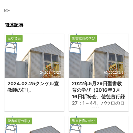
-
関連記事
証や賛美
聖書教育の学び
2024/2/25
2022/5/24
2024.02.25クンケル宣
2022年5月29日聖書教
教師の証し
育の学び（2016年3月
16日祈祷会、使徒言行録
27：1－44、パウロのロ
－マへの船旅）
1.パウロ、ロ－マへ向
聖書教育の学び
聖書教育の学び
かって船出する ・パウ
ロは裁判を受けるために