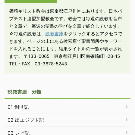
ルカ1：39－40「そのこ
篠崎キリスト教会は東京都江戸川区にあります、日本バ
ろ、マリアは出かけて、
プテスト連盟加盟教会です。教会では毎週の説教を音声
急いで山里に向かい、ユ
と文章で、毎週の聖書の学びを文章で紹介しています。
ダの町に行った。そし
☆毎週の説教は、
説教書庫
をクリックするとアクセスで
て、ザ ...
きます。ページの上にある検索窓で聖書箇所やキーワー
ドを入れることにより、結果タイトルの一覧が表示され
ます。 〒133-0065 東京都江戸川区南篠崎町1-28-15
TEL・FAX 03-3678-5243
説教書庫 分類
01 創世記
02 出エジプト記
03 レビ記