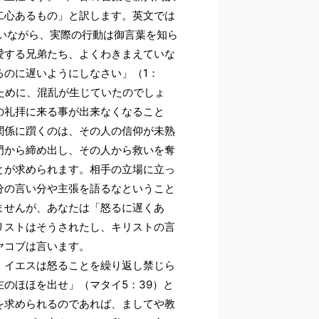
二心あるもの」と訳します。英文では
れていながら、実際の行動は御言葉を知ら
愛する兄弟たち、よくわきまえていな
るのに遅いようにしなさい」（1：
ために、混乱が生じていたのでしょ
の礼拝に来る事が出来なくなること
関係に躓くのは、その人の信仰が未熟
門から締め出し、その人から救いを奪
とが求められます。相手の立場に立っ
分の言い分や主張を語るなということ
ませんが、あなたは「怒るに遅くあ
リストはそうされたし、キリストの言
ヤコブは言います。
。イエスは怒ることを繰り返し禁じら
のほほを出せ」（マタイ5：39）と
を求められるのであれば、ましてや教