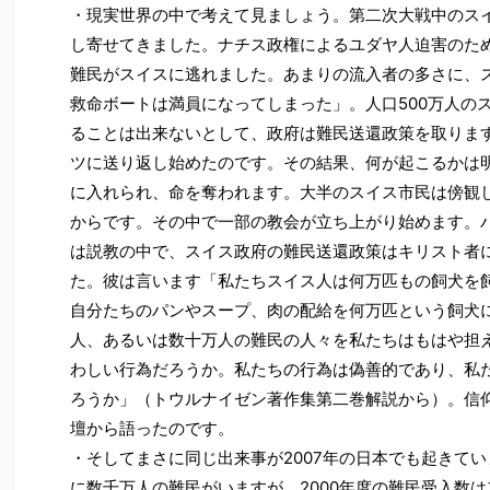
・現実世界の中で考えて見ましょう。第二次大戦中のス
し寄せてきました。ナチス政権によるユダヤ人迫害のため
難民がスイスに逃れました。あまりの流入者の多さに、
救命ボートは満員になってしまった」。人口500万人の
ることは出来ないとして、政府は難民送還政策を取りま
ツに送り返し始めたのです。その結果、何が起こるかは
に入れられ、命を奪われます。大半のスイス市民は傍観
からです。その中で一部の教会が立ち上がり始めます。
は説教の中で、スイス政府の難民送還政策はキリスト者
た。彼は言います「私たちスイス人は何万匹もの飼犬を
自分たちのパンやスープ、肉の配給を何万匹という飼犬
人、あるいは数十万人の難民の人々を私たちはもはや担
わしい行為だろうか。私たちの行為は偽善的であり、私
ろうか」（トウルナイゼン著作集第二巻解説から）。信
壇から語ったのです。
・そしてまさに同じ出来事が2007年の日本でも起きて
に数千万人の難民がいますが、2000年度の難民受入数はフラン