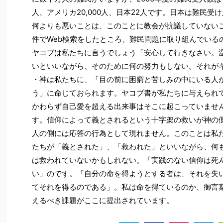
人、アメリカ20,000人、日本22人です。日本は難民
何よりも悪いことは、このことに教会が抗議していない
件でWeb検索をしたところ、難民問題に取り組んでいる
ヤコブは私たちに言うでしょう「安心して行きなさい。
いといいながら、そのために何の努力もしない。それが
・神は私たちに、「目の前に困窮と苦しみの中にいる人
う」に命じておられます。ヤコブ書が私たちに与えられ
かわらず自己愛を超える出来事はそこに起こっていませ
す。信仰によって義とされるという十字架の救いが神の
人の側には応答の行為として現れません。このことは私
たちが「義とされた」、「救われた」といいながら、何
は救われていないかもしれない。「実践のない信仰は死
い」のです。「自分の命を得ようとする者は、それを失
てそれを得るのである」。私は命を得ているのか、御言
えるべき課題がここに提出されています。