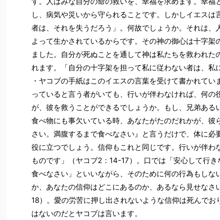
す。人はみな自分の命の救いを、幸福を求めます。幸福
し、病気や災いから守られることです。しかしイエスは
者は、それを失うだろう」。何故でしょうか。それは、
よって生かされているからです。その神の御心は十字架
ました。自分が死ぬことを通して神は私たちを救われた
れます。「自分の十字架を担って私に従わない者は、私にふ
・ヤコブの手紙はこのイエスの言葉を受けて書かれてい
っていると言う者がいても、行いが伴わなければ、何の
が、彼を救うことができるでしょうか。もし、兄弟ある
食べ物にも事欠いている時、あなたがたのだれかが、彼
さい。満腹するまで食べなさい』と言うだけで、体に必
役に立つでしょう。信仰もこれと同じです。行いが伴わ
ものです」（ヤコブ2：14-17）。口では「安心して行
食べなさい」といいながら、そのために何の行為もしな
か、あなたの信仰はどこにあるのか、あるなら見せなさ
18）。愛の労苦に押し出されないような信仰は死んでお
はないのだとヤコブは言います。