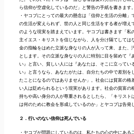
ら信仰が空虚化しているのだ」と警告の手紙を書きます
・ヤコブにとっての最大の懸念は「信仰と生活の分離」
の生活が変えられず、世の人と同じ生活をする者が増えて
のような現実を踏まえています。ヤコブは書きます「私
主イエス・キリストを信じながら、人を分け隔てしては
金の指輪をはめた立派な身なりの人が入って来、また、
とします。その立派な身なりの人に特別に目を留めて『
い』と言い、貧しい人には『あなたは、そこに立ってい
い』と言うなら、あなたがたは、自分たちの中で差別を
たことになるのではありませんか」。社会には貧富の格
い人は貶められるという現実があります。社会の貧富の
持ちや高い身分の人が尊重されるとしたら、「キリスト
は何のために教会を形成しているのか」とヤコブは告発
２．行いのない信仰は死んでいる
・ヤコブが問題にしているのは、私たちの心の中にある二