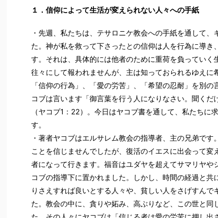
１．信仰によって生活が変えられない人々への手紙
・先週、私たちは、テサロニケ教会への手紙を通して、
た。神が私を救って下さったとの信仰は人を行為に導き
す。それは、具体的には他者のために重荷を負っていく
往々にして報われませんが、主は知っておられるゆえに
「信仰の行為」、「愛の労苦」、「希望の忍耐」を別の
コブは言います「御言葉を行う人になりなさい。聞くだ
（ヤコブ1：22）。今日はヤコブ書を通して、私たちに
す。
・著者ヤコブはエルサレム教会の指導者、主の兄弟です
ことを信じませんでしたが、復活のイエスに出会って変
者になって行きます。福音はユダヤを超えてサマリヤや
コブの指導下に置かれました。しかし、時間の経過と共
りさえすれば良いとする人々や、貧しい人をさげすんで
た。教会の中に、貪りや妬み、高ぶりなど、この世と同
た。その人々にヤコブは「信じる者は愛の労苦に押し出