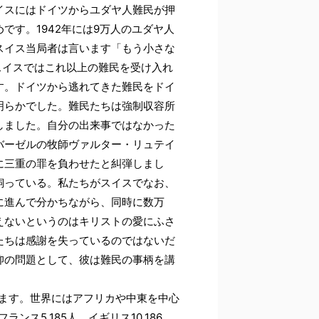
イスにはドイツからユダヤ人難民が押
です。1942年には9万人のユダヤ人
スイス当局者は言います「もう小さな
スイスではこれ以上の難民を受け入れ
す。ドイツから逃れてきた難民をドイ
明らかでした。難民たちは強制収容所
しました。自分の出来事ではなかった
バーゼルの牧師ヴァルター・リュテイ
に三重の罪を負わせたと糾弾しまし
飼っている。私たちがスイスでなお、
に進んで分かちながら、同時に数万
えないというのはキリストの愛にふさ
たちは感謝を失っているのではないだ
仰の問題として、彼は難民の事柄を講
います。世界にはアフリカや中東を中心
ス5,185人、イギリス10,186