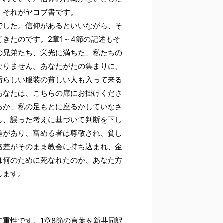
。それがヤコブ書です。
でした。信仰があるといいながら、そ
きたのです。2章1～4節の記述もそ
の兄弟たち、栄光に満ちた、私たちの
なりません。あなたがたの集まりに、
汚らしい服装の貧しい人も入って来る
あなたは、こちらの席にお掛けくださ
るか、私の足もとに座るかしていなさ
し、誤った考えに基づいて判断を下し
差があり、富める者は尊敬され、貧し
格差がそのまま教会に持ち込まれ、金
は何のために死なれたのか、あなた方
します。
重性です。1章8節の言葉を新共同訳