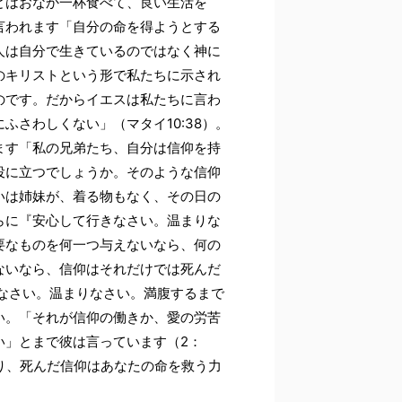
とはおなか一杯食べて、良い生活を
言われます「自分の命を得ようとする
人は自分で生きているのではなく神に
のキリストという形で私たちに示され
のです。だからイエスは私たちに言わ
さわしくない」（マタイ10:38）。
ます「私の兄弟たち、自分は信仰を持
役に立つでしょうか。そのような信仰
いは姉妹が、着る物もなく、その日の
らに『安心して行きなさい。温まりな
要なものを何一つ与えないなら、何の
ないなら、信仰はそれだけでは死んだ
きなさい。温まりなさい。満腹するまで
い。「それが信仰の働きか、愛の労苦
い」とまで彼は言っています（2：
り、死んだ信仰はあなたの命を救う力