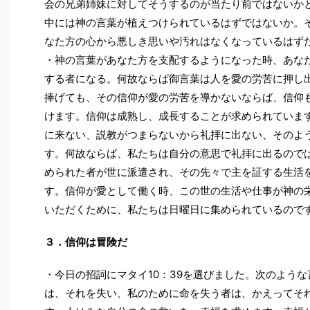
会の兄弟姉妹に対してそうするのが当たり前ではないか
中には神の言葉が植えつけられているはずではないか。
なた方の心から悪しき思いや汚れはなくなっているはず
・神の言葉があなた方を支配するようになった時、あな
する者になる。何故ならば御言葉は人を愛の労苦に押し
捧げても、その信仰が愛の労苦を導かないならば、信仰
けます。信仰は成熟し、成長することが求められていま
に来ない、説教がつまらないから礼拝に出ない、そのよ
す。何故ならば、私たちは自分の意思で礼拝に出るので
められた者が世に派遣され、その先々で主を証する生活
す。信仰が愛として働く時、この世の生活や仕事が神の
いただくために、私たちは日曜日に集められているので
３．信仰は冒険だ
・今日の招詞にマタイ10：39を選びました。次のよう
は、それを失い、私のために命を失う者は、かえってそ