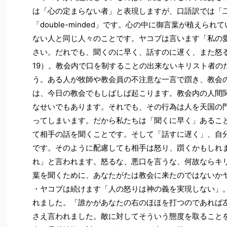
は「心の定まらない者」と表現しますが、口語訳では「
「double-minded」です。心の中に御言葉が植えら
ない人と同じ人々のことです。ヤコブは言います「私の
さい。だれでも、聞くのに早く、話すのに遅く、また怒
19）。教会内で口を制することの出来ないキリスト者の
う。ある人が牧師や教会員の不注意な一言で躓き、教会
は、今日の教会でもしばしば起こります。教会内の人間
なせいでもあります。それでも、その行為は人を天国の
ってしまいます。だから私たちは「聞くに早く」あるこ
て相手の話を聞くことです。そして「話すに遅く」、自
です。そのように配慮しても相手は怒り、躓くかもしれ
れ」と言われます。怒るな、悪口を言うな、何故ならキ
葉を聞くために、あなたがたは教会に来たのではないか
・ヤコブは続けます「人の怒りは神の義を実現しない」
れました。「誰かがあなたの右のほほを打つのであれば左
さえ言われました。敵に対してそういう態度を取ること