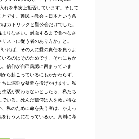
受け入れを事実上拒否しています。そして
ことです。難民～教会～日本という条
のはカトリックと聖公会だけでした。
温まりなさい。満腹するまで食べなさ
キリストに従う者のあり方か」と。
がいれば、その人に愛の責任を負うよ
ているのはそのためです。それにもか
ん。信仰が自己義認に留まっていま
側から起こっているにもかかわらず、
たちに深刻な疑問を投げかけます。私
も生活が変わらないとしたら、私たち
んでいる。死んだ信仰は人を救い得な
い、私のために命を失う者は、かえっ
葉を行う人になっているか。真剣に考