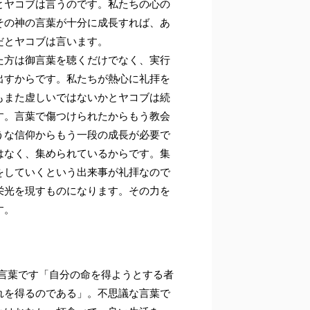
とヤコブは言うのです。私たちの心の
その神の言葉が十分に成長すれば、あ
だとヤコブは言います。
た方は御言葉を聴くだけでなく、実行
出すからです。私たちが熱心に礼拝を
もまた虚しいではないかとヤコブは続
す。言葉で傷つけられたからもう教会
うな信仰からもう一段の成長が必要で
はなく、集められているからです。集
をしていくという出来事が礼拝なので
栄光を現すものになります。その力を
す。
な言葉です「自分の命を得ようとする者
れを得るのである」。不思議な言葉で