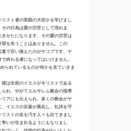
キリスト者の実践の大切さを学びまし
、その行為は愛の労苦として現れま
生きかたになります。その愛の労苦は
希望を失うことはありません。この
言葉で言い換えたのがヤコブです。ヤ
けで終わる者になってはいけません」
求められているものが何かを見ていきま
。彼は生前のイエスがキリストである
えられ、やがてエルサレム教会の指導
シリアにも伝えられ、多くの教会がヤ
に、イエスの言葉が風化し、礼拝を守
キリストの名を汚す人々も出てきまし
じ争いが生まれるようにもなりまし
されていく。信仰の行為がないとした