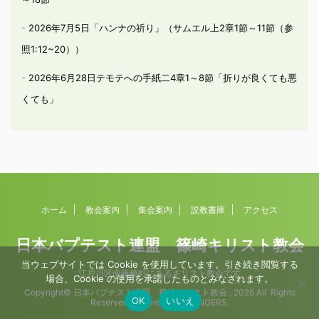
2026年7月5日「ハンナの祈り」（サムエル上2章1節～11節（参
照1:12~20））
2026年6月28日テモテへの手紙二4章1～8節「折りが良くても悪
くても」
ホーム
教会案内
集会案内
説教書庫
アクセス
日本バプテスト連盟 篠崎キリスト教会
当ウェブサイトでは Cookie を使用しています。引き続き閲覧する
江戸川区南篠崎町にあるキリスト教会です
場合、Cookie の使用を承諾したものとみなされます。
Copyright© 日本バプテスト連盟 篠崎キリスト教会 , 2026 All Rights
OK
いいえ
Reserved Powered by
AFFINGER5
.