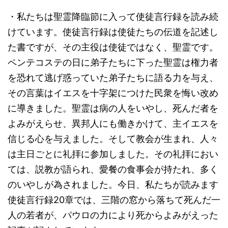
・私たちは聖霊降臨節に入って使徒言行録を読み続
けています。使徒言行録は使徒たちの伝道を記述し
た書ですが、その主役は使徒ではなく、聖霊です。
ペンテコステの日に弟子たちに下った聖霊は権力者
を恐れて逃げ惑っていた弟子たちに語る力を与え、
その言葉はイエスを十字架につけた民衆を悔い改め
に導きました。聖霊は病の人をいやし、死んだ者を
よみがえらせ、異邦人にも働きかけて、主イエスを
信じる心を与えました。そして教会が生まれ、人々
は主日ごとに礼拝に参加しました。その礼拝におい
ては、説教が語られ、愛餐の食事会が持たれ、多く
のいやしが為されました。今日、私たちが読みます
使徒言行録20章では、三階の窓から落ちて死んだ一
人の若者が、パウロの力により死からよみがえった