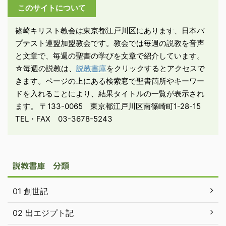
このサイトについて
ちが派遣される地は危険
に満ちている。だからイ
篠崎キリスト教会は東京都江戸川区にあります、日本バ
エスは「注意深くあれ」
プテスト連盟加盟教会です。教会では毎週の説教を音声
よ語られる。 －マタイ
と文章で、毎週の聖書の学びを文章で紹介しています。
10 ...
☆毎週の説教は、
説教書庫
をクリックするとアクセスで
きます。ページの上にある検索窓で聖書箇所やキーワー
ドを入れることにより、結果タイトルの一覧が表示され
ます。 〒133-0065 東京都江戸川区南篠崎町1-28-15
TEL・FAX 03-3678-5243
説教書庫 分類
01 創世記
02 出エジプト記