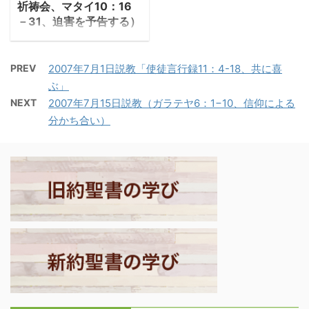
祈祷会、マタイ10：16
します。
－31、迫害を予告する）
迫害の予告 ・イエス
は群衆が「飼い主のいな
PREV
2007年7月1日説教「使徒言行録11：4-18、共に喜
い羊」のように放置され
ぶ」
ているのを見て、彼らの
NEXT
2007年7月15日説教（ガラテヤ6：1−10、信仰による
ために弟子たちの中から
分かち合い）
十二人を選び出し、各地
に派遣される。その目的
は「人々の病をいやし、
悪霊を追い出す」ことだ
った。－マタイ10：7-
8「行って、『天の国は
近づいた』と宣べ伝えな
さい。病人をいやし、死
者を生き返らせ、重い皮
膚病を患っている人を清
くし、悪霊を追い払いな
さい」。 ・しかし弟子た