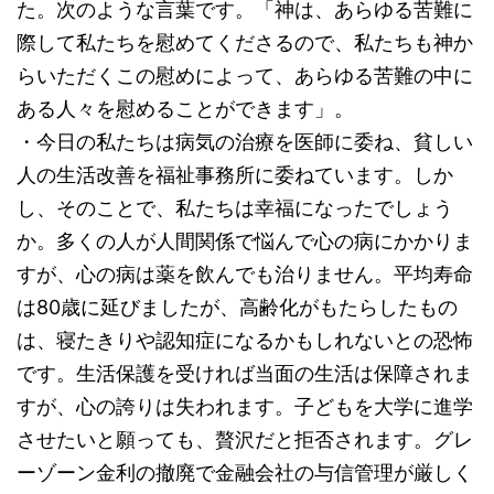
た。次のような言葉です。「神は、あらゆる苦難に
際して私たちを慰めてくださるので、私たちも神か
らいただくこの慰めによって、あらゆる苦難の中に
ある人々を慰めることができます」。
・今日の私たちは病気の治療を医師に委ね、貧しい
人の生活改善を福祉事務所に委ねています。しか
し、そのことで、私たちは幸福になったでしょう
か。多くの人が人間関係で悩んで心の病にかかりま
すが、心の病は薬を飲んでも治りません。平均寿命
は80歳に延びましたが、高齢化がもたらしたもの
は、寝たきりや認知症になるかもしれないとの恐怖
です。生活保護を受ければ当面の生活は保障されま
すが、心の誇りは失われます。子どもを大学に進学
させたいと願っても、贅沢だと拒否されます。グレ
ーゾーン金利の撤廃で金融会社の与信管理が厳しく