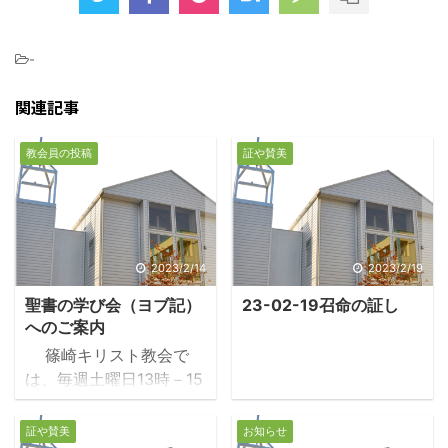
-
関連記事
教会員の投稿
証や賛美
2023/2/14
2023/2/19
聖書の学び会（ヨブ記）
23-02-19召命の証し
へのご案内
篠崎キリスト教会で
は、毎週土曜日13時－15
時に、聖書の学び会を公
開で開催しています。現
証や賛美
お知らせ