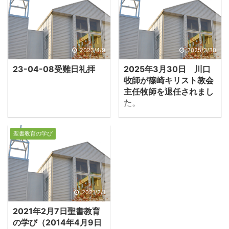
在10名ほどの方が参加さ
れていますが、そのうち
3-4名はネット
（zoom）でのご参加で
す。目的は教会内外の方
2023/4/9
2025/3/30
たちと、聖書をじっくり
23-04-08受難日礼拝
2025年3月30日 川口
読み、語り合い、分かち
牧師が篠崎キリスト教会
合うことです。 先週、創
主任牧師を退任されまし
世記原初史を読み終わ
た。
り、今週からヨブ記に入
篠崎キリスト教会で四半
ります。ヨブ記のテーマ
世紀牧師を務められた川
聖書教育の学び
は「苦難の意味」です。
口通治牧師が3月30日を
世の中には悪人と思える
もって主任牧師を退任さ
人が栄え、善人とされる
れました。川口牧師は聖
人が苦難の中に生涯を終
書研究を熱心になさりこ
えることがあります。突
のサイトの書庫の基礎を
2021/2/1
然の災害や事故で亡くな
築かれました。新しい会
る方も多い。そのような
2021年2月7日聖書教育
堂の建築にも大きく貢献
の学び（2014年4月9日
...
され、お働きに感謝いた