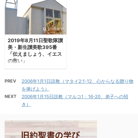
労者である。ゼカリヤの
信仰が溢れています。 －
機にしばらく語ることを
父イドはゼルバベルや大
詩編139：1－6「指揮者
禁じられる（24：25-
祭司ヨシュアと共に帰国
によって。ダビデの詩。
27）。エルサレム陥落は
した第一世代であり、ゼ
賛歌。主よ、あなたはわ
時間の問題であり、悔い
2019/8/11
カリヤはハガイの後輩で
たしを究め、わたしを知
改めを求めてももう無駄
あった。 -ゼカリヤ
2019年8月11日聖歌隊讃
っておられる。座るのも
だからだ。そのエゼキエ
1:1「ダレイオスの ...
美・新生讃美歌395番
立つのも知り、遠くから
ルの元に「都が陥落し
「伝えましょう、イエス
わたしの計らいを悟って
た」との知らせが届き、
の救い」
おられる。歩くのも伏す
エゼキエルは再び語り始
のも見分け、わたしの道
める。この33章からエゼ
にことごとく通じておら
キエル書は最後の場面に
PREV
2006年1月1日説教（マタイ2:1-12、心からなる贈り物
れる。私の舌がまだひと
入る。 －エゼキエル
を捧げよう）
言も語らぬさきに、主
33:21-22「我々の捕囚の
NEXT
2006年1月15日説教（マルコ1：16-20、弟子への招
よ、あなたはすべてを知
第十二年十月五日に、エ
き）
っておられる。前からも
ルサレムから逃れた者が
後ろからもわたしを囲
私のもとに来て言った
み、御手をわたしの上に
『都は陥落した』と。そ
置いていてくださる。そ
の逃れた者が来る前の