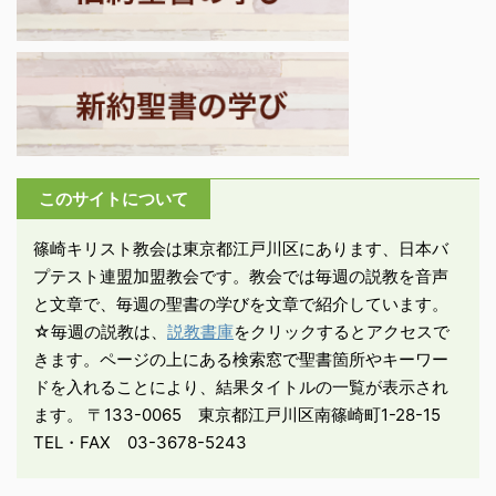
の驚くべき知識はわたし
晩、主の手が私の上に置
を越え、あまりにも高く
かれ、翌朝、彼が ...
て到達で ...
このサイトについて
篠崎キリスト教会は東京都江戸川区にあります、日本バ
プテスト連盟加盟教会です。教会では毎週の説教を音声
と文章で、毎週の聖書の学びを文章で紹介しています。
☆毎週の説教は、
説教書庫
をクリックするとアクセスで
きます。ページの上にある検索窓で聖書箇所やキーワー
ドを入れることにより、結果タイトルの一覧が表示され
ます。 〒133-0065 東京都江戸川区南篠崎町1-28-15
TEL・FAX 03-3678-5243