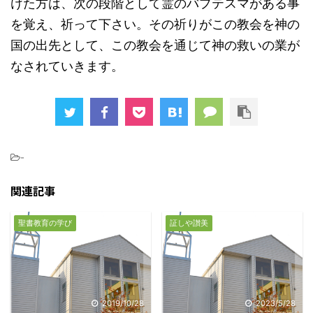
けた方は、次の段階として霊のバプテスマがある事
を覚え、祈って下さい。その祈りがこの教会を神の
国の出先として、この教会を通じて神の救いの業が
なされていきます。
-
関連記事
聖書教育の学び
証しや讃美
2019/10/28
2023/5/28