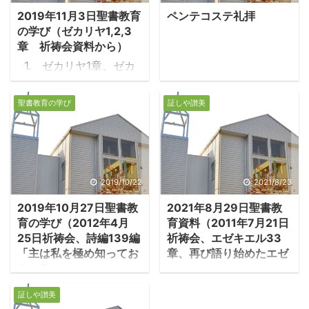
2019年11月3日聖書教育
ペンテコステ礼拝
の学び（ゼカリヤ1,2,3
章 祈祷会資料から）
1. ゼカリヤ1章、ゼカ
リヤの見た幻 1.1 ゼカリ
ヤ書とはどのような書か
聖書教育の学び
証しや讃美
・前538年ユダの人々
は70年間のバビロン捕囚
から故国帰還を許され、
帰国した彼らはエルサレ
ム神殿再建工事を始める
2019/10/22
2021/8/23
が、先住者の妨害や経済
2019年10月27日聖書教
2021年8月29日聖書教
的困難で再建は頓挫す
育の学び（2012年4月
育資料（2011年7月21日
る。前520年、預言者ハ
25日祈祷会、詩編139編
祈祷会、エゼキエル33
ガイが神殿再建のために
「主は私を極め知ってお
章、再び語り始めたエゼ
人々を励まし、工事が始
られる」）
キエル）
まる。ゼカリヤもほぼ同
・詩編139編は、詩人の
１．見張人の役割 ・
証しや讃美
じ時期に預言を始めた同
敬虔が詩となり、全編に
エゼキエルは妻の死を契