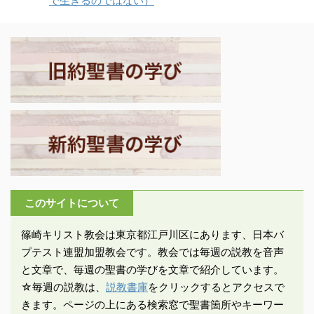
で生きるのではない）
になり、百人隊長ユリウ
ルス、シドン）、ペリシ
領域をすべて支配下に治
スに身柄を預けられ、船
テ（アシュケロン、ガ
め、遠くインダス河にま
でローマへ向かう。カイ
ザ、エクロン）地方の諸
で遠征して征服して、一
ザリアを出港した船は陸
国はその軍門に下る。ゼ
大帝国を建設したが、
地沿いに航行し、クレタ
カリヤの流れを汲む預言
323年に32歳で病死し
島までは順調な航海だっ
者（第二ゼカリヤ）は、
た。マケドニア帝国の ...
た。 －使徒27：1－
その動きの中に神の手を
3「私たちがイタリアへ
みて、ア ...
向かって船出することに
決まった時、パウロと他
の囚人数名は、皇帝直属
部隊の百人隊長ユリウス
このサイトについて
という者に引き渡され
た。私たちは、アジア州
篠崎キリスト教会は東京都江戸川区にあります、日本バ
沿岸の各地に寄港するこ
プテスト連盟加盟教会です。教会では毎週の説教を音声
とになっている、アドラ
と文章で、毎週の聖書の学びを文章で紹介しています。
ミティオン港の船に乗っ
☆毎週の説教は、
説教書庫
をクリックするとアクセスで
て出港し ...
きます。ページの上にある検索窓で聖書箇所やキーワー