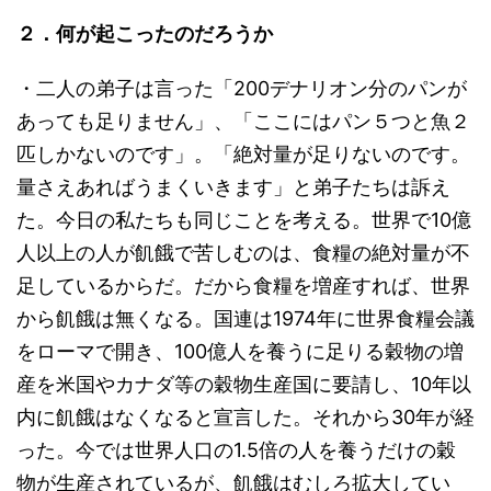
２．何が起こったのだろうか
・二人の弟子は言った「200デナリオン分のパンが
あっても足りません」、「ここにはパン５つと魚２
匹しかないのです」。「絶対量が足りないのです。
量さえあればうまくいきます」と弟子たちは訴え
た。今日の私たちも同じことを考える。世界で10億
人以上の人が飢餓で苦しむのは、食糧の絶対量が不
足しているからだ。だから食糧を増産すれば、世界
から飢餓は無くなる。国連は1974年に世界食糧会議
をローマで開き、100億人を養うに足りる穀物の増
産を米国やカナダ等の穀物生産国に要請し、10年以
内に飢餓はなくなると宣言した。それから30年が経
った。今では世界人口の1.5倍の人を養うだけの穀
物が生産されているが、飢餓はむしろ拡大してい