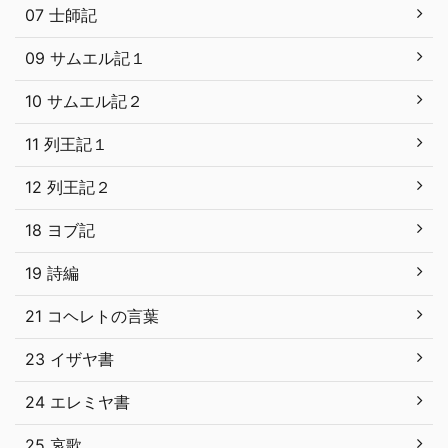
07 士師記
09 サムエル記１
10 サムエル記２
11 列王記１
12 列王記２
18 ヨブ記
19 詩編
21 コヘレトの言葉
23 イザヤ書
24 エレミヤ書
25 哀歌