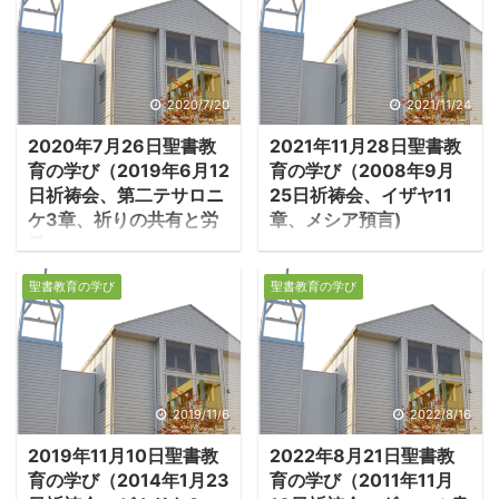
2020/7/20
2021/11/24
2020年7月26日聖書教
2021年11月28日聖書教
育の学び（2019年6月12
育の学び（2008年9月
日祈祷会、第二テサロニ
25日祈祷会、イザヤ11
ケ3章、祈りの共有と労
章、メシア預言)
働）
１．イザヤのメシア預
１．祈りの助力 ・パ
言 ・イザヤ書11章はメ
聖書教育の学び
聖書教育の学び
ウロは今、コリントで伝
シア預言として知られて
道しながら、テサロニケ
いる。メシア預言は現実
教会へ手紙を書いてい
の王に対する失望から来
る。彼はテサロニケの
ている。イザヤはヒゼキ
人々のために祈りなが
ヤ王に期待をかけ、彼を
2019/11/6
2022/8/16
ら、彼らも祈ってくれる
「平和の君」と称えたが
2019年11月10日聖書教
2022年8月21日聖書教
事を求める。「互いに祈
（9：5）、ヒゼキヤも現
育の学び（2014年1月23
育の学び（2011年11月
る」、祈りの共有は大事
実政治の中で右往左往す