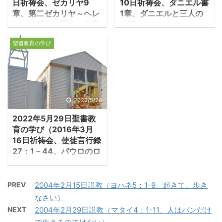
日祈祷会、ゼカリヤ9
10日祈祷会、ダニエル書
なことだ。 －第二テサロ
る王に過ぎず、やがてア
章、第二ゼカリヤ～ヘレ
1章、ダニエルと三人の
ニケ3:1-2「兄弟たち、私
ッシリアに対抗するため
ニズム時代の歴史の激変
仲間たち）
たちのために祈ってくだ
に、主ではなくバビロニ
の中で）
１．ダニエル書とはど
さい。主の言葉が、あな
アの援助を求めてイザヤ
聖書教育の学び
1.第二ゼカリヤ書とはど
のような書か ・紀元前
たがたのところでそうで
と対立した。 －イザヤ
のような書か ・ゼカリ
四世紀後半、ペルシアは
あったように、速やかに
39:5-7「イザヤはヒゼキ
ヤ1-8章（第一ゼカリ
次第に弱体化し、マケド
宣べ伝えられ、あがめら
ヤに言った『万軍の主の
ヤ）は捕囚からの解放、
ニアが興隆してきた。ア
れるように、また、私た
言葉を聞きなさい。王宮
神殿再建の時代の中で書
レクサンドロス大王
2022/5/24
ちが道に外れた悪人ども
にあるもの、あなたの先
かれた。それから200年
（336－323在位）は、
から逃れられるように、
祖が今日まで蓄えてきた
2022年5月29日聖書教
の時が過ぎ、ユダを支配
333年のイッソスの戦い
と祈ってください。すべ
ものが、ことごとくバ ...
育の学び（2016年3月
していたペルシャはアレ
でペルシアのダレイオス
ての人に、信仰があるわ
16日祈祷会、使徒言行録
キサンダーのギリシャ軍
三世を撃破し、その後ペ
けではないのです」。 ...
27：1－44、パウロのロ
に敗北し（前333年、イ
ルセポリスを陥落させ
－マへの船旅）
ッソスの戦い）、アレキ
て、ペルシア帝国は滅亡
1.パウロ、ロ－マへ向
サンダーは南下してエジ
し、古代オリエントの時
PREV
2004年2月15日説教（ヨハネ5：1-9、起きて、歩き
かって船出する ・パウ
プトに向かい、途上の海
代は終焉した。アレクサ
なさい）
ロは裁判を受けるために
岸沿いのシリア（ダマス
ンドロスは、わずか12年
NEXT
2004年2月29日説教（マタイ4：1-11、人はパンだけ
ローマへ護送されること
コ）、フェニキヤ（ティ
間でペルシア帝国の支配