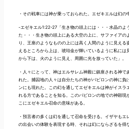
・その戦車には神が乗っておられた。エゼキエルは幻の
-エゼキエル1:22-27「生き物の頭上には・・・水晶の
た・・・生き物の頭上にある大空の上に、サファイアの
り、王座のようなものの上には高く人間のように見える
えるところから上は、琥珀金が輝いているように私には
から下は、火のように見え、周囲に光を放っていた」。
・人々にとって、神はエルサレム神殿に鎮座される神で
れた。捕囚地の人々は自分たちの神がバビロンの神に負
ンにも現れた。この幻を通してエゼキエルは神がイスラ
れる方であることを知る。このバビロンの地での神顕現
こにエゼキエル召命の意味がある。
・預言者の多くは幻を通して召命を受ける。イザヤもエ
の出会いの体験を表現する時、それは幻にならざるを得