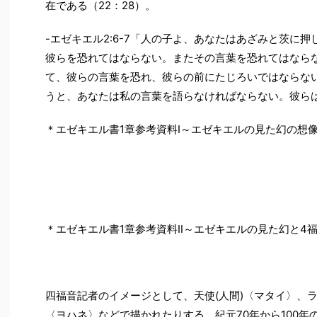
在である（22：28）。
-エゼキエル2:6-7「人の子よ、あなたはあざみと茨に
彼らを恐れてはならない。またその言葉を恐れてはなら
て、彼らの言葉を恐れ、彼らの前にたじろいではならな
うと、あなたは私の言葉を語らなければならない。彼ら
＊エゼキエル書1章参考資料Ⅰ～エゼキエルの見た幻の想
＊エゼキエル書1章参考資料Ⅱ～エゼキエルの見た幻と4
四福音記者のイメージとして、天使(人間)〈マタイ〉、
〈ヨハネ〉などで描かれたりする。紀元70年から100