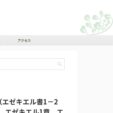
アクセス
（エゼキエル書1－2
祷会、エゼキエル1章、エ