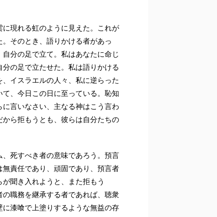
の雲に現れる虹のように見えた。これが
た。そのとき、語りかける者があっ
、自分の足で立て。私はあなたに命じ
自分の足で立たせた。私は語りかける
を、イスラエルの人々、私に逆らった
いて、今日この日に至っている。恥知
らに言いなさい、主なる神はこう言わ
だから拒もうとも、彼らは自分たちの
ム、死すべき者の意味であろう。預言
は無責任であり、頑固であり、預言者
らが聞き入れようと、また拒もう
者の職務を継承する者であれば、聴衆
壁に漆喰で上塗りするような無益の存