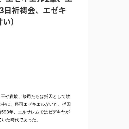
23日祈祷会、エゼキ
甘い）
、王や貴族、祭司たちは捕囚として敵
の中に、祭司エゼキエルがいた。捕囚
前593年、エルサレムではゼデキヤが
ていた時代であった。