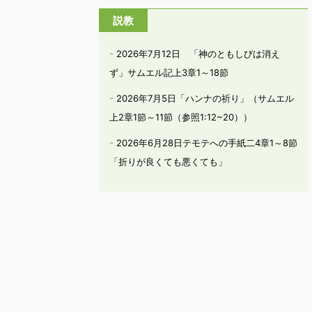
説教
2026年7月12日 「神のともしびは消え
ず」サムエル記上3章1～18節
2026年7月5日「ハンナの祈り」（サムエル
上2章1節～11節（参照1:12~20））
2026年6月28日テモテへの手紙二4章1～8節
「折りが良くても悪くても」