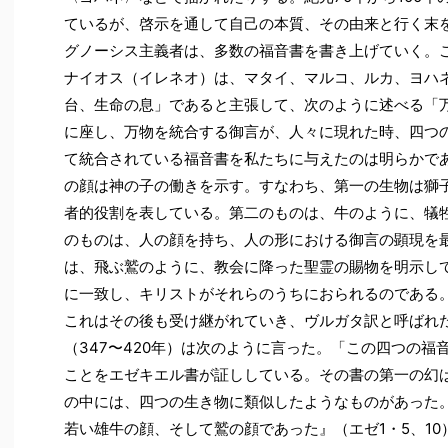
ているが、啓示を通して自己の本質、その由来と行く末
グノーシス主義者は、多数の福音書を書き上げていく。
ナイオス（イレネオ）は、マタイ、マルコ、ルカ、ヨハ
台、生命の息」であると主張して、次のように述べる「
に座し、万物を統合する御言が、人々に現れた時、四つ
て統合されている福音書を私たちに与えたのは明らかで
の顔は神の子の働きを示す。すなわち、第一の生物は獅
者的役割を表している。第二のものは、牛のように、犠
のものは、人の顔を持ち、人の形における御言の顕現を
は、飛ぶ鷲のように、教会に降った聖霊の賜物を明示し
に一致し、キリストがそれらのうちにおられるのである。
これはその後も受け継がれていき、ヴルガタ訳と呼ばれ
（347〜420年）は次のように言った。「この四つの
ことをエゼキエル書が証ししている。その書の第一の幻
の中には、四つの生き物に類似したようなものがあった
若い雄牛の顔、そして鷲の顔であった』（エゼ1・5、1