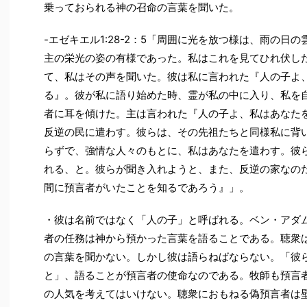
乗っておられる神の召命の言葉を聞いた。
-エゼキエル1:28-2：5「周囲に光を放つ様は、雨の日
主の栄光の姿の有様であった。私はこれを見てひれ伏し
て、私はその声を聞いた。彼は私に言われた『人の子よ
る』。彼が私に語り始めた時、霊が私の中に入り、私を
者に耳を傾けた。主は言われた『人の子よ、私はあなた
反逆の民に遣わす。彼らは、その先祖たちと同様私に背
らずで、強情な人々のもとに、私はあなたを遣わす。彼
れる、と。彼らが聞き入れようと、また、反逆の家なの
間に預言者がいたことを知るであろう』」。
・彼は名前ではなく「人の子」と呼ばれる。ベン・アダ
者の任務は神から預かった言葉を語ることである。聴衆
の言葉を聞かない。しかし彼は語らねばならない。「彼
と」、語ることが預言者の使命なのである。牧師も預言
の人気を考えてはいけない。聴衆におもねる偽預言者は