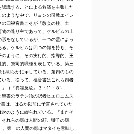
を認識することによる救済を主張した
このような中で、リヨンの司教エイレ
ネの四福音書こそが「教会の柱、土
万物の造り主であって、ケルビムの上
の形をなしているが、一つの霊によっ
ある。ケルビムは四つの顔を持ち、そ
子のように、その実行的、指導的、王
牲的、祭司的職種を表している。第三
最も明らかに示している。第四のもの
ている。従って、福音書はこれら四者
」（『異端反駁』３・11・８）
た聖書のラテン語の訳者ヒエロニムス
福音書は、はるか以前に予言されていた
は次のように綴られている。『またそ
。それらの顔は人間の顔、獅子の顔、
0）。第一の人間の顔はマタイを意味し