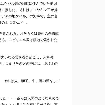
。私はケバル川の河畔に住んでいた捕囚
現に接した。それは、ヨヤキン王が捕
ルデアの地ケバル川の河畔で、主の言
彼の上に臨んだ」。
任命される。おそらくは祭司の任職式
見る。エゼキエル書は敵地で書かれた
風が大いなる雲を巻き起こし、火を発
中、つまりその火の中には、琥珀金の
た。それは人、獅子、牛、鷲の顔をして
があった・・・彼らは人間のようなもので
いた・・・四つとも右に獅子の顔、左