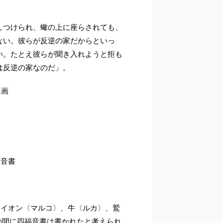
押しつけられ、蠍の上に座らされても、
ない。彼らが反逆の家だからといっ
い。たとえ彼らが聞き入れようと拒も
は反逆の家なのだ」。
像画
福音書
ライオン〈マルコ〉、牛〈ルカ〉、鷲
年の間に四福音書は書かれたと考えられ