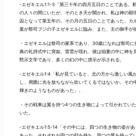
-エゼキエル1:1-3「第三十年の四月五日のことである
の人々の間にいたが、そのとき天が開かれ、私は神の顕
囚となって第五年の、その月の五日のことであった。カ
葉が祭司ブジの子エゼキエルに臨み、また、主の御手が
・エゼキエルは祭司の家系であり、30歳になれば祭司に
典の礼拝式中に突如、雷雲が現れ、彼は稲妻の中に神を
黙示文学であり、多くの幻の中に啓示が示される。
-エゼキエル1:4「私が見ていると、北の方から激しい
し、周囲に光を放ちながら吹いてくるではないか。その
輝きのようなものがあった」。
・その戦車は翼を持つ4つの生き物によって引かれてい
いた。
-エゼキエル1:5-14「その中には、四つの生き物の姿
あった。それぞれが四つの顔を持ち、四つの翼を持って