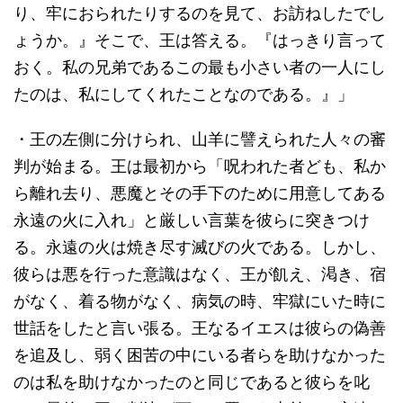
り、牢におられたりするのを見て、お訪ねしたでし
ょうか。』そこで、王は答える。『はっきり言って
おく。私の兄弟であるこの最も小さい者の一人にし
たのは、私にしてくれたことなのである。』」
・王の左側に分けられ、山羊に譬えられた人々の審
判が始まる。王は最初から「呪われた者ども、私か
ら離れ去り、悪魔とその手下のために用意してある
永遠の火に入れ」と厳しい言葉を彼らに突きつけ
る。永遠の火は焼き尽す滅びの火である。しかし、
彼らは悪を行った意識はなく、王が飢え、渇き、宿
がなく、着る物がなく、病気の時、牢獄にいた時に
世話をしたと言い張る。王なるイエスは彼らの偽善
を追及し、弱く困苦の中にいる者らを助けなかった
のは私を助けなかったのと同じであると彼らを叱