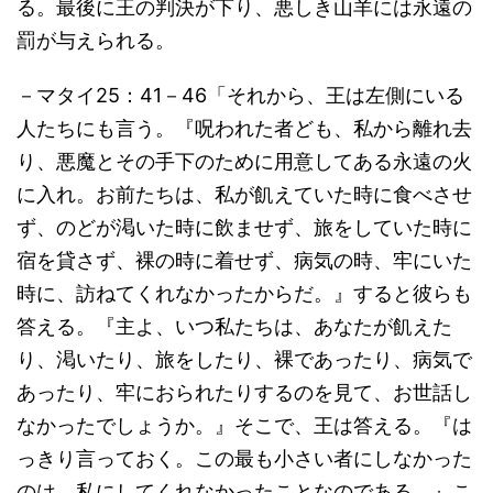
る。最後に王の判決が下り、悪しき山羊には永遠の
罰が与えられる。
－マタイ25：41－46「それから、王は左側にいる
人たちにも言う。『呪われた者ども、私から離れ去
り、悪魔とその手下のために用意してある永遠の火
に入れ。お前たちは、私が飢えていた時に食べさせ
ず、のどが渇いた時に飲ませず、旅をしていた時に
宿を貸さず、裸の時に着せず、病気の時、牢にいた
時に、訪ねてくれなかったからだ。』すると彼らも
答える。『主よ、いつ私たちは、あなたが飢えた
り、渇いたり、旅をしたり、裸であったり、病気で
あったり、牢におられたりするのを見て、お世話し
なかったでしょうか。』そこで、王は答える。『は
っきり言っておく。この最も小さい者にしなかった
のは、私にしてくれなかったことなのである。』こ