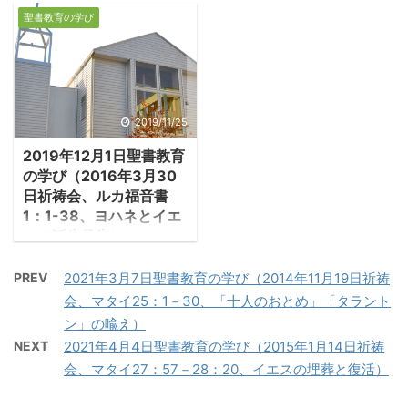
エルサレムに始まった
１．コロサイ教会への
家におられることが知れ
の地方に散って行っ
聖書教育の学び
教会はペテロやヨハネ等
手紙 ・コロサイはアジ
渡り、大勢の人が集まっ
た・・・一方、サウロは
のガリラヤ人の弟子たち
ア州の州都エフェソから
たので、戸口の辺りまで
家から家へと押し入って
を中心にした集まりでし
東に170㎞離れたところ
すきまもないほどになっ
教会を荒らし、男女を問
た。彼らは信仰的には
にあり、そこでは高原が
た。」 ・イエスが人々に
わず引き出して牢に送っ
「律法を守り、神殿を尊
広がり、牧羊がなされ、
2019/11/25
教えていると、四人の男
ていた」。 ・そのサウロ
ぶ」、保守的なユダヤ教
町は羊毛の採取、染色、
が足腰の立たぬ中風の病
がダマスコ途上で復活の
2019年12月1日聖書教育
徒でした。そのためユダ
取引等で栄えていたと記
人を、担架で担いで来
イエスとの劇的な出会い
の学び（2016年3月30
ヤ教会も彼らの存在を容
録されている。「フィレ
て、いやしを求めた。し
を経験したと使徒言行録
日祈祷会、ルカ福音書
認しましたが、ギリシア
モンの手紙」の宛先がコ
か ...
9章は記録 ...
1：1-38、ヨハネとイエ
語を話すユダヤ人たち
ロサイ教会であり、その
スの誕生予告）
（ヘレニスタイ）と呼ば
地で奴隷から解放された
1.献呈の言葉 ・『ルカ
れる人々が教会に入って
オネシモが手紙の持参人
PREV
2021年3月7日聖書教育の学び（2014年11月19日祈祷
福音書』の著者は、使徒
くると、少しずつ教会が
として、コロサイに向か
会、マタイ25：1－30、「十人のおとめ」「タラント
パウロの弟子としてパウ
変わり始めます。彼らは
うとされている（4：
ン」の喩え）
ロの宣教旅行に同行し
「人はイエスの十字架の
9）。コロサイの町は紀
NEXT
2021年4月4日聖書教育の学び（2015年1月14日祈祷
た、医者ルカと言われて
贖罪を通して救われる、
元60年の大地震により消
会、マタイ27：57－28：20、イエスの埋葬と復活）
いる。彼は異邦人であ
律法や割礼は不要だ」と
滅し、その後再建されな
り、医者であり、また歴
説き、「神は人が造った
かったと言われており、