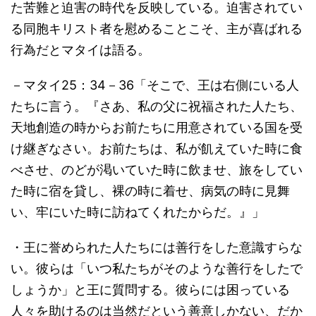
た苦難と迫害の時代を反映している。迫害されてい
る同胞キリスト者を慰めることこそ、主が喜ばれる
行為だとマタイは語る。
－マタイ25：34－36「そこで、王は右側にいる人
たちに言う。『さあ、私の父に祝福された人たち、
天地創造の時からお前たちに用意されている国を受
け継ぎなさい。お前たちは、私が飢えていた時に食
べさせ、のどが渇いていた時に飲ませ、旅をしてい
た時に宿を貸し、裸の時に着せ、病気の時に見舞
い、牢にいた時に訪ねてくれたからだ。』」
・王に誉められた人たちには善行をした意識すらな
い。彼らは「いつ私たちがそのような善行をしたで
しょうか」と王に質問する。彼らには困っている
人々を助けるのは当然だという善意しかない、だか