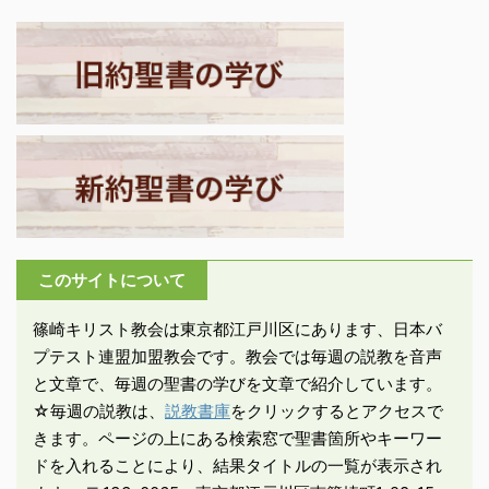
史家であった。ルカは序
神殿には住まわれない」
手紙が書かれたのはフィ
文で福音の事績を時系列
と公言します（7：49-
レモンの手紙から数年
に正しく記したと執筆方
50）。これは神殿礼拝や
後、紀元 ...
針を説明している。献呈
...
されたテオフィロはロー
マの高官とされるが、詳
細は分からない。 －ルカ
1：1-4「私たちの間で実
現した事柄について、最
初から目撃して御言葉の
ために働いた人々が私た
このサイトについて
ちに伝えた通りに、物語
を書き連ねようと、多く
篠崎キリスト教会は東京都江戸川区にあります、日本バ
の人々が既に手を着けて
プテスト連盟加盟教会です。教会では毎週の説教を音声
います。そこで、 ...
と文章で、毎週の聖書の学びを文章で紹介しています。
☆毎週の説教は、
説教書庫
をクリックするとアクセスで
きます。ページの上にある検索窓で聖書箇所やキーワー
ドを入れることにより、結果タイトルの一覧が表示され