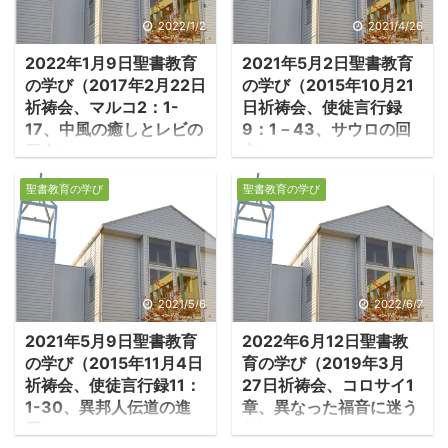
2022/1/2
2021/4/26
2022年1月9日聖書教育
2021年5月2日聖書教育
の学び（2017年2月22日
の学び（2015年10月21
祈祷会、マルコ2：1-
日祈祷会、使徒言行録
17、中風の癒しとレビの
9：1－43、サウロの回
召命）
心）
1.中風の人をいやす
1.サウロの回心 ・サ
聖書教育の学び
聖書教育の学び
・イエスのいやしの評判
ウロ（後のパウロ）は熱
はますます高まり、イエ
心なファリサイ派であ
スが滞在した家（シモン
り、モーセ律法を軽視す
とアンデレの家、1：
るキリスト教会を迫害し
29）には、いやしを求め
ていた。 －使徒8：1-
2021/5/6
2022/6/7
る大勢の人が押し寄せ、
3「サウロは、ステファ
2021年5月9日聖書教育
2022年6月12日聖書教
ついに家の入り口まで、
ノの殺害に賛成してい
の学び（2015年11月4日
育の学び（2019年3月
人で埋め尽くされた。 －
た。その日、エルサレム
祈祷会、使徒言行録11：
27日祈祷会、コロサイ1
マルコ2：1-2a「数日
の教会に対して大迫害が
1-30、異邦人伝道の進
章、異なった福音に迷う
後、イエスが再びカフア
起こり、使徒たちのほか
展）
な)
ルナウムに来られると、
は皆、ユダヤとサマリア