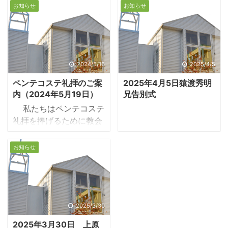
の4月に神学校を卒業
10名ほどの方が参加され
お知らせ
お知らせ
し、篠崎キリスト教会の
ていますが、そのうち4
副牧師に就任いたしま
名はネット（zoom）で
す。 先駆けまして、研修
のご参加です。目的は教
でお世話になりました中
会内外の方たちと、聖書
のバプテスト教会坂元俊
2024/5/16
2025/4/5
をじっくり読み、語り合
郎牧師をお迎えして按手
うことです。参加費は無
ペンテコステ礼拝のご案
2025年4月5日猿渡秀明
式を行いました。
料です。 現在は創世記原
内（2024年5月19日）
兄告別式
初史を読んでおります。
私たちはペンテコステ
聖書学は原初史について
礼拝を捧げるために教会
どのように教えるのか、
に集まります。ペンテコ
私たちはどのように読む
ステ、ギリシャ語で50、
お知らせ
かを議論しています。私
イエスが十字架で死な
たちが創世記の物語を、
れ、復活された過越の祭
単なる神話として受け止
りから50日目の五旬祭の
めた時、この物語は私た
時に、聖霊降臨という出
ちとは無関係なものとな
来事が起こりました。キ
2025/3/30
ります。これを、私たち
リスト教信仰はイエスが
2025年3月30日 上原
に語りかけられた神 ...