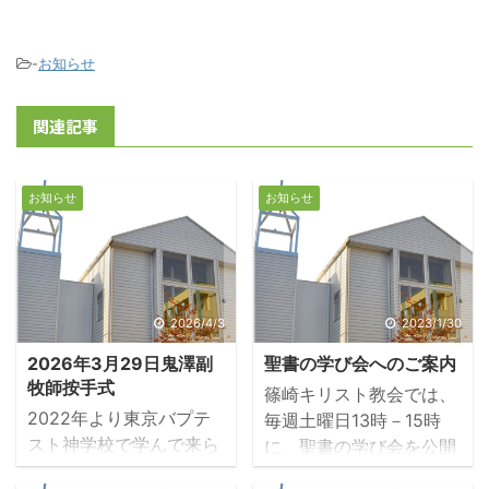
-
お知らせ
関連記事
お知らせ
お知らせ
2026/4/3
2023/1/30
2026年3月29日鬼澤副
聖書の学び会へのご案内
牧師按手式
篠崎キリスト教会では、
2022年より東京バプテ
毎週土曜日13時－15時
スト神学校で学んで来ら
に、聖書の学び会を公開
れました鬼澤寛兄弟がこ
で開催しています。現在