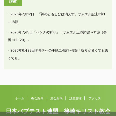
説教
2026年7月12日 「神のともしびは消えず」サムエル記上3章1
～18節
2026年7月5日「ハンナの祈り」（サムエル上2章1節～11節（参
照1:12~20））
2026年6月28日テモテへの手紙二4章1～8節「折りが良くても悪
くても」
ホーム
教会案内
集会案内
説教書庫
アクセス
日本バプテスト連盟 篠崎キリスト教会