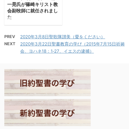
十字架に死なれ、復活さ
一晃氏が篠崎キリスト教
れたイエスが弟子たちに
会副牧師に就任されまし
顕現され、今は天におら
た
れるという土台の上に立
上原一晃兄弟が神学校を
っています。そのイエス
無事卒業され、篠崎キリ
が、聖霊として再び私た
PREV
2020年3月8日聖歌隊讃美（愛をください）
スト教会副牧師として就
ちの下に来られた、それ
NEXT
2020年3月22日聖書教育の学び（2015年7月15日祈祷
任されました。按手式が
がペンテコステの出来事
会、ヨハネ18：1‐27、イエスの逮捕）
行われました。
です。聖霊降臨によっ
て、臆病だった弟子たち
が雄弁に語り始め、聴い
た人々に回心が起き、キ
リストこそ ...