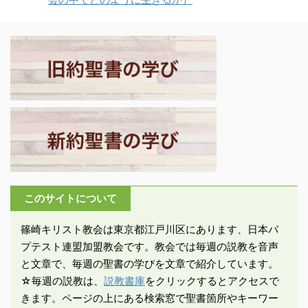
山の下では、モーセが帰
の目の前で変わり、服は
元60年の大地震により消
らないことに民は不安を
真っ白に輝き、この世の
滅し、その後再建されな
持ち始め、アロンに「見
どんなさらし職人の腕も
かったと言われており、
える神」を造ってほしい
及ばぬほど白くなった。
手紙が書かれたのはフィ
と要望する。 －出エジプ
エリヤがモ－セと共に現
レモンの手紙から数年
ト記32:1「モーセが山か
れ ...
後、紀元 ...
らなかなか下りて来ない
のを見て、民がアロンの
もとに集まって来て『さ
あ、我々に先立って進む
神々を造ってください。
エジプトの国から我々を
このサイトについて
導き上った人、あのモー
セがどうなってしまった
篠崎キリスト教会は東京都江戸川区にあります、日本バ
のか分からないからで
プテスト連盟加盟教会です。教会では毎週の説教を音声
す』と言った」 ・指導者
と文章で、毎週の聖書の学びを文章で紹介しています。
の不在で人々は不安にな
☆毎週の説教は、
説教書庫
をクリックするとアクセスで
った。だから彼 ...
きます。ページの上にある検索窓で聖書箇所やキーワー