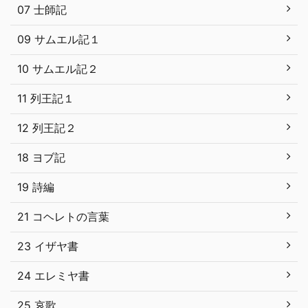
07 士師記
09 サムエル記１
10 サムエル記２
11 列王記１
12 列王記２
18 ヨブ記
19 詩編
21 コヘレトの言葉
23 イザヤ書
24 エレミヤ書
25 哀歌