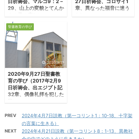
日祈祷会、マルコ9：2－
27日祈祷会、コロサイ1
2「私の兄弟たち、あな
デオンの日英対訳の聖書
29、山上の変貌とてんか
章、異なった福音に迷う
たがたのうち多くの人が
が頭に浮かびました。 何
んの子の癒し）
な)
教師になってはなりませ
度読んでみても理解出来
1.イエスの姿が変わる
１．コロサイ教会への
ん。私たち教師がほかの
聖書教育の学び
なくて、悔しい思いをし
・イエスが自らの受難
手紙 ・コロサイはアジ
人たちより厳しい裁きを
た事を思い出しました。
と死を弟子たちに語られ
ア州の州都エフェソから
受けることになると、あ
もともと読書は好きでし
た六日後、イエスはペト
東に170㎞離れたところ
なたがたは知っていま
たから、何とか聖書を理
ロ、ヤコブ、ヨハネら三
にあり、そこでは高原が
す。私たちは皆、度々過
解しようと挑戦してみま
人の弟子を連れて高い山
広がり、牧羊がなされ、
2020/9/21
ちを犯すからです。言葉
した。それから、40年以
に登られた。そこで彼ら
町は羊毛の採取、染色、
で過ちを犯さないなら、
上にわたって、いろいろ
2020年9月27日聖書教
の目の前で繰り広げられ
取引等で栄えていたと記
それは自分の全身を制御
育の学び（2017年2月9
な ...
たのは、光り輝くイエス
録されている。「フィレ
できる完全な人です」 ...
日祈祷会、出エジプト記
の変貌とエリヤ、モ－セ
モンの手紙」の宛先がコ
32章、偶像礼拝を犯した
と語りあう姿だった。 －
ロサイ教会であり、その
民）
マルコ9：2－4「六日の
地で奴隷から解放された
１．金の子牛の製作
後、イエスは、ただペト
オネシモが手紙の持参人
PREV
2024年4月7日説教（第一コリント1：10-18、十字架
・モーセは律法を受ける
ロ、ヤコブ、ヨハネだけ
として、コロサイに向か
の言葉に生きる）
ためにシナイ山に登り、
を連れて、高い山に登ら
うとされている（4：
NEXT
2024年4月21日説教（第一コリント8：1-13、異教社
40日40夜を過ごした。
れた。イエスの姿が彼ら
9）。コロサイの町は紀
会の中でどのように生きるか）