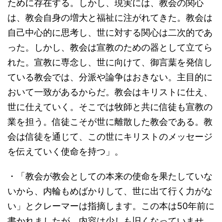
ために存在する。しかし、現実には、教会の関心
は、教会自身の増大と福祉に注がれてきた。教会は
自己中心的に思考し、世に対する関心は二次的であ
った。しかし、教会は宣教のための器として立てら
れた。宣教に専念し、世に向けて、御言葉を発信し
ている教会では、分派や論争はおきない。主目的に
おいて一致があるからだ。教会はキリストに仕え、
世に仕えていく。そこでは牧師と共に信徒も宣教の
業を担う。信徒こそが世に離散した教会である。教
会は信徒を通じて、この世にキリストのメッセージ
を伝えていく使命を持つ」。
・「教会が教会としての本来の使命を果たしていな
いから、内輪もめばかりして、世に出て行く力がな
い」とクレーマーは指摘します。この本は50年前に
書かれましたが、内容は少しも旧くなっていませ