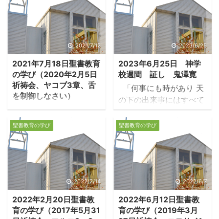
2021/7/12
2023/6/25
2021年7月18日聖書教育
2023年6月25日 神学
の学び（2020年2月5日
校週間 証し 鬼澤寛
祈祷会、ヤコブ3章、舌
「何事にも時があり 天
を制御しなさい）
の下の出来事にはすべて
１．舌は火であり、人
定められた時がある。」
を殺す力を持つ ・ヤコ
コヘレトの言葉 第3章1
聖書教育の学び
聖書教育の学び
ブは教会の指導者、教師
節です。 還暦を迎える年
として、言葉の持つ恐ろ
になった時に、これを機
しさをしばしば経験し
に何かやっておきたい事
た。教師の心無い一言
が無いかと考えました。
が、一人の人を天国から
いろいろ考えましたが、
2022/2/14
2022/6/7
締め出してしまうのを彼
高校生の時に学校で配ら
2022年2月20日聖書教
2022年6月12日聖書教
自身が経験しているので
れた、多分えんじ色だっ
育の学び（2017年5月31
育の学び（2019年3月
あろう。 －ヤコブ3:1-
たと思うのですけど、ギ