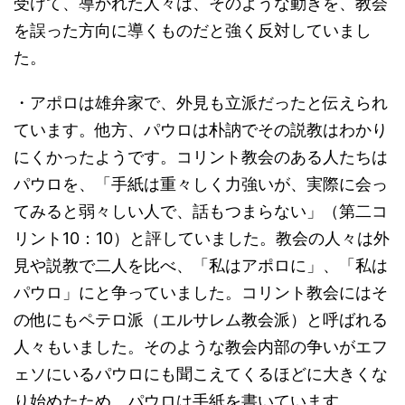
受けて、導かれた人々は、そのような動きを、教会
を誤った方向に導くものだと強く反対していまし
た。
・アポロは雄弁家で、外見も立派だったと伝えられ
ています。他方、パウロは朴訥でその説教はわかり
にくかったようです。コリント教会のある人たちは
パウロを、「手紙は重々しく力強いが、実際に会っ
てみると弱々しい人で、話もつまらない」（第二コ
リント10：10）と評していました。教会の人々は外
見や説教で二人を比べ、「私はアポロに」、「私は
パウロ」にと争っていました。コリント教会にはそ
の他にもペテロ派（エルサレム教会派）と呼ばれる
人々もいました。そのような教会内部の争いがエフ
ェソにいるパウロにも聞こえてくるほどに大きくな
り始めたため、パウロは手紙を書いています。