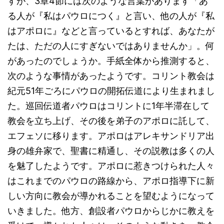
すが、3章4節には次のような言葉があります「あ
る人が『私はパウロにつく』と言い、他の人が『私
はアポロに』などと言っているとすれば、あなたが
たは、ただの人にすぎないではありませんか」。何
があったのでしょうか。手紙全体から推測すると、
次のような事情があったようです。コリント教会は
紀元51年ごろにパウロの開拓伝道により生まれまし
た。巡回伝道者パウロはコリントに1年半滞在して
教会を立ち上げ、その後を弟子のアポロに託して、
エフェソに移ります。アポロはアレキサンドリア出
身の雄弁家で、聖書に精通し、その説教は多くの人
を魅了したようです。アポロに惹きつけられた人々
はこれまでのパウロの路線から、アポロ指導下に新
しい方向に教会が導かれることを望むようになって
いきました。他方、創設者パウロからじかに教えを