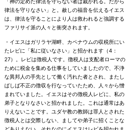
「神の定めた律法を守らない者は裁かれる。だから
律法を守りなさい」と。赦しの福音を伝えるイエス
は、律法を守ることにより人は救われると強調する
ファリサイ派の人々と衝突されます。
・イエスはガリラヤ湖畔、カペナウムの収税所にい
たレビに「私に従いなさい」と招かれます（4：
27）。レビは徴税人です。徴税人は支配者ローマの
ために税金を集める仕事をしていましたので、不浄
な異邦人の手先として働く汚れた者とされ、またし
ばしば不正の徴収を行なっていたため、人々から憎
まれていました。イエスはその徴税人レビに、私の
弟子となりなさいと招かれました。これは通常はあ
りえないことです。ユダヤ教の教師は罪人とされた
徴税人とは交際しない、ましてや弟子に招くことな
どありえない。それなのにイエスはレビを招かれま