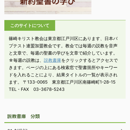
ってから、それを見いだ
すだろう」。 ・善は報わ
れる。今直ちに報われる
このサイトについて
かどうかを考えずに、為
すべきことを為せ。古代
篠崎キリスト教会は東京都江戸川区にあります、日本バ
エジプトにも同じような
プテスト連盟加盟教会です。教会では毎週の説教を音声
教えが残されている。当
と文章で、毎週の聖書の学びを文章で紹介しています。
時流行していた教訓 ...
☆毎週の説教は、
説教書庫
をクリックするとアクセスで
きます。ページの上にある検索窓で聖書箇所やキーワー
ドを入れることにより、結果タイトルの一覧が表示され
ます。 〒133-0065 東京都江戸川区南篠崎町1-28-15
TEL・FAX 03-3678-5243
説教書庫 分類