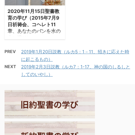
王に、ユーフラテス西方
カリヤはハガイの後輩で
息日だったため、ファリ
（336－323在位）は、
の臣下一同より御報告し
あった。 -ゼカリヤ
2020年11月15日聖書教
サイ派の人々は、イエス
333年のイッソスの戦い
ます。王のもとからこち
1:1「ダレイオスの ...
育の学び（2015年7月9
を安息日戒律の違反とし
でペルシアのダレイオス
らに上って来たユダの者
日祈祷会、コヘレト11
て責めた。イエスは反論
三世を撃破し、その後ペ
らがエルサレム ...
章、あなたのパンを水の
された「あなたがたは何
ルセポリスを陥落させ
上に流せ）
故、一人の人の目を神が
て、ペルシア帝国は滅亡
1.あなたのパンを水の
開けて下さった、その良
し、古代オリエントの時
PREV
2019年1月20日説教（ルカ5：1－11、招きに応えた時
上に流せ ・コヘレト
い業を喜ばないのか。あ
代は終焉した。アレクサ
に起こるもの）
11：1は同書で最も知られ
なたがたが思うのは自分
ンドロスは、わずか12年
NEXT
2019年2月3日説教（ルカ7：1-17、神の国のしるしと
ている言葉の一つであろ
のことばかりであり、託
間でペルシア帝国の支配
してのいやし）
う「あなたのパンを水の
された羊のことではな
領域をすべて支配下に治
上に流せ」。不確かな将
い。あなたがたは良い羊
め、遠くインダス河にま
来の中で今できる善を為
飼いではない」として、
で遠征して征服して、一
せ、その報いを楽しみに
この喩えが語られてい
大帝国を建設したが、
待て、慈善とは楽しみに
る。羊は民衆、羊泥棒は
323年に32歳で病死し
投資することなのである
ファリサイ人、良い羊 ...
た。マケドニア帝国の ...
と。 －コヘレト11:1「あ
なたのパンを水に浮かべ
て流すがよい。月日がた