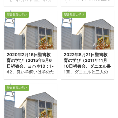
1. ゼカリヤ1章、ゼカ
建の始め）
リヤの見た幻 1.1 ゼカリ
1.エルサレムの城壁再
ヤ書とはどのような書か
聖書教育の学び
聖書教育の学び
建が許可される ・捕囚か
・前538年ユダの人々
らの最初の帰還（前539
は70年間のバビロン捕囚
年）から100年近く経っ
から故国帰還を許され、
た前445年、エルサレム
帰国した彼らはエルサレ
の城壁はまだ再建され
ム神殿再建工事を始める
2020/2/10
2022/8/16
ず、町は廃墟のままに放
が、先住者の妨害や経済
2020年2月16日聖書教
2022年8月21日聖書教
置されていた。城壁再建
的困難で再建は頓挫す
育の学び（2015年5月6
育の学び（2011年11月
の動きは何度もあった
る。前520年、預言者ハ
日祈祷会、ヨハネ10：1‐
10日祈祷会、ダニエル書
が、現地を支配するサマ
ガイが神殿再建のために
42、良い羊飼いは羊のた
1章、ダニエルと三人の
リヤ人たちの妨害によ
人々を励まし、工事が始
めに命を捨てる）
仲間たち）
り、再建は進んでいなか
まる。ゼカリヤもほぼ同
1.「良い羊飼い」の喩え
１．ダニエル書とはど
った。エズラ記には、城
聖書教育の学び
じ時期に預言を始めた同
・羊飼いの喩えは9章か
のような書か ・紀元前
壁再建を禁止する申請書
労者である。ゼカリヤの
ら続く文脈の中で語られ
四世紀後半、ペルシアは
の写しが記録されてい
父イドはゼルバベルや大
ている。9章でイエスは
次第に弱体化し、マケド
る。 -エズラ記4:11-
祭司ヨシュアと共に帰国
生まれつき盲人の目を開
ニアが興隆してきた。ア
16「アルタクセルクセス
した第一世代であり、ゼ
けられたが、その日が安
レクサンドロス大王
2020/11/8