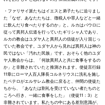
・ファリサイ派たちはイエスと弟子たちに迫りまし
た「なぜ、あなたたちは、徴税人や罪人などと一緒
に飲んだり食べたりするのか」と。ルカはパウロに
従って異邦人伝道を行っていたギリシャ人であり、
ルカの教会はユダヤ人と異邦人の信徒が入り混じっ
ていた教会です。ユダヤ人から見れば異邦人は神の
民ではない「汚れた民族」です。おそらく他のユダ
ヤ人教会からは、「何故異邦人と共に食事をするの
か」と非難されていたと推測されます。使徒言行録
11章にローマ人百人隊長コルネリウスに洗礼を施し
たペテロがエルサレム教会に戻ると、仲間の使徒た
ちから、「あなたは割礼を受けていない者たちのと
ころへ行き、一緒に食事をした」（使徒11：3）と
非難されています。私たちの中にある差別意識が、