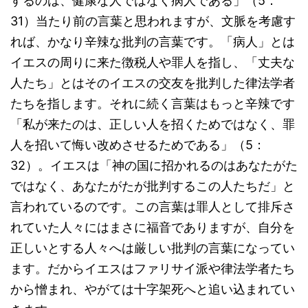
するのは、健康な人ではなく病人である」（5：
31）当たり前の言葉と思われますが、文脈を考慮す
れば、かなり辛辣な批判の言葉です。「病人」とは
イエスの周りに来た徴税人や罪人を指し、「丈夫な
人たち」とはそのイエスの交友を批判した律法学者
たちを指します。それに続く言葉はもっと辛辣です
「私が来たのは、正しい人を招くためではなく、罪
人を招いて悔い改めさせるためである」（5：
32）。イエスは「神の国に招かれるのはあなたがた
ではなく、あなたがたが批判するこの人たちだ」と
言われているのです。この言葉は罪人として排斥さ
れていた人々にはまさに福音でありますが、自分を
正しいとする人々へは厳しい批判の言葉になってい
ます。だからイエスはファリサイ派や律法学者たち
から憎まれ、やがては十字架死へと追い込まれてい