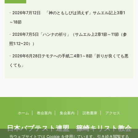
2026年7月12日 「神のともしびは消えず」サムエル記上3章1
～18節
2026年7月5日「ハンナの祈り」（サムエル上2章1節～11節（参
照1:12~20））
2026年6月28日テモテへの手紙二4章1～8節「折りが良くても悪
くても」
ホーム
教会案内
集会案内
説教書庫
アクセス
日本バプテスト連盟 篠崎キリスト教会
当ウェブサイトでは Cookie を使用しています。引き続き閲覧する