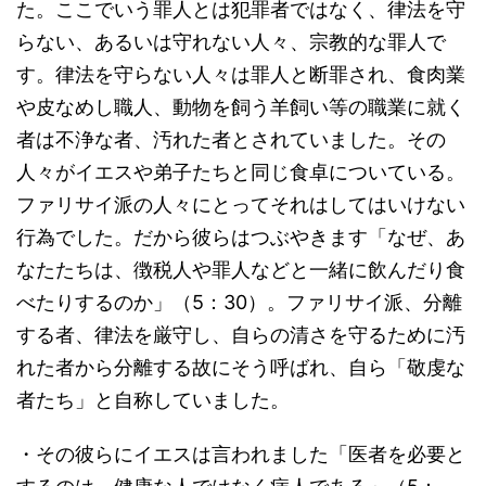
た。ここでいう罪人とは犯罪者ではなく、律法を守
らない、あるいは守れない人々、宗教的な罪人で
す。律法を守らない人々は罪人と断罪され、食肉業
や皮なめし職人、動物を飼う羊飼い等の職業に就く
者は不浄な者、汚れた者とされていました。その
人々がイエスや弟子たちと同じ食卓についている。
ファリサイ派の人々にとってそれはしてはいけない
行為でした。だから彼らはつぶやきます「なぜ、あ
なたたちは、徴税人や罪人などと一緒に飲んだり食
べたりするのか」（5：30）。ファリサイ派、分離
する者、律法を厳守し、自らの清さを守るために汚
れた者から分離する故にそう呼ばれ、自ら「敬虔な
者たち」と自称していました。
・その彼らにイエスは言われました「医者を必要と