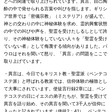
とへの関連で取り上げられています。異言、自己陶
酔の中で発せられる言葉や叫びを指します。ギリシ
ア世界では「密儀宗教」（ミステリア）が盛んで、
神との交わりの中に神秘体験を求め、霊的興奮状態
の中での叫びや声を、聖霊を受けたしるしとして誇
り、その神秘体験をしていない人々を「聖霊を受け
ていない者」として侮蔑する傾向がありました。パ
ウロはそれを聞いて怒り、「異言」の問題をここで
取り上げています。
・異言は、今日でもキリスト教・聖霊派（ペンテコ
ステ派）と呼ばれる教派では、信仰体験の極致とし
て大事にされています。使徒言行録2章には、ペン
テコステの日にイエスの弟子たちが、聖霊を受けて
異言を語り始め、その異言を聞いて3千人が信仰に
入ったと記されています（使徒2：41）。ペンテコ