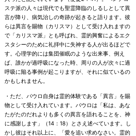
ステ派の人々は現代でも聖霊降臨のしるしとして異
言が降り、病気治しの奇跡が起きると語ります。彼
らは異言を賜物（カリスマ）として受け入れますの
で「カリスマ派」とも呼ばれ、霊的興奮によるエク
スタシーのために礼拝中に失神する人が出るほどで
す。心理学的には集団催眠のような出来事、例え
ば、誰かが過呼吸になった時、周りの人が次々に過
呼吸に陥る事例が起こりますが、それに似ているの
かもしれません。
・ただ、パウロ自身は霊的体験である「異言」を賜
物として受け入れています。パウロは「私は、あな
たがたのだれよりも多くの異言を語れることを、神
に感謝します」（14：18）とさえ述べています。し
かし彼はそれ以上に、「愛を追い求めなさい。霊的