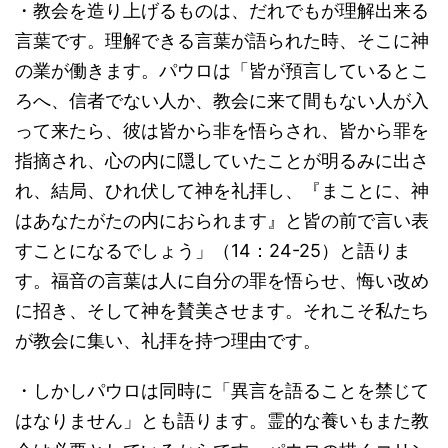
・教会を造り上げるものは、だれでもが理解出来る
言葉です。理解できる言葉が語られた時、そこに神
の業が働きます。パウロは「皆が預言しているとこ
ろへ、信者でない人か、教会に来て間もない人が入
って来たら、彼は皆から非を悟らされ、皆から罪を
指摘され、心の内に隠していたことが明るみに出さ
れ、結局、ひれ伏して神を礼拝し、『まことに、神
はあなたがたの内におられます』と皆の前で言い表
すことになるでしょう」（14：24-25）と語りま
す。福音の言葉は人に自分の罪を悟らせ、悔い改め
に招き、そして神を賛美させます。それこそ私たち
が教会に集い、礼拝を持つ理由です。
・しかしパウロは同時に「異言を語ることを禁じて
はなりません」とも語ります。霊的な養いもまた教