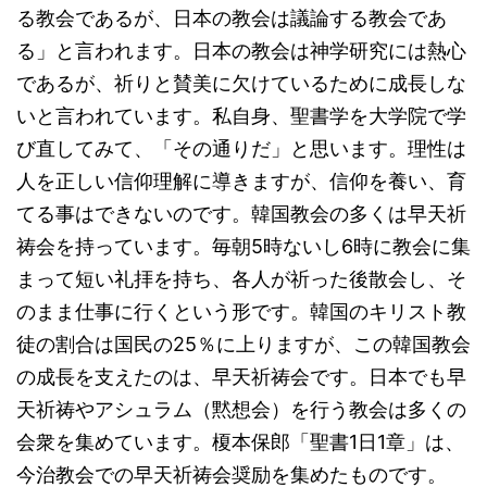
る教会であるが、日本の教会は議論する教会であ
る」と言われます。日本の教会は神学研究には熱心
であるが、祈りと賛美に欠けているために成長しな
いと言われています。私自身、聖書学を大学院で学
び直してみて、「その通りだ」と思います。理性は
人を正しい信仰理解に導きますが、信仰を養い、育
てる事はできないのです。韓国教会の多くは早天祈
祷会を持っています。毎朝5時ないし6時に教会に集
まって短い礼拝を持ち、各人が祈った後散会し、そ
のまま仕事に行くという形です。韓国のキリスト教
徒の割合は国民の25％に上りますが、この韓国教会
の成長を支えたのは、早天祈祷会です。日本でも早
天祈祷やアシュラム（黙想会）を行う教会は多くの
会衆を集めています。榎本保郎「聖書1日1章」は、
今治教会での早天祈祷会奨励を集めたものです。