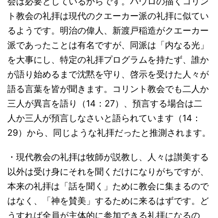
会は必要としているからです。パウロの描くコリン
ト教会の礼拝は現代のクエーカー派の礼拝に似てい
るようです。明治の偉人、新渡戸稲造がクエーカー
派であったことは有名ですが、同派は「内なる光」
を大事にし、特定の礼拝プログラムを持たず、誰か
が語り始めるまで沈黙を守り、啓示を受けた人々が
語る言葉を皆が聞きます。コリント教会でも二人か
三人が異言を語り（14：27）、預言する場合は二
人か三人が預言しなさいと語られています（14：
29）から、同じような礼拝だったと推測されます。
・現代教会の礼拝は牧師が説教し、人々は讃美する
以外は受け身にそれを聞くだけになりがちですが、
本来の礼拝は「話を聞く」ために教会に集まるので
はなく、「神を賛美」するために来るはずです。ど
うすれば全員が主体的に参加できる礼拝になるの