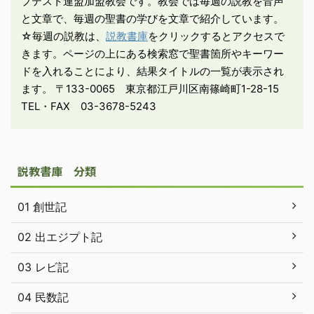
プテスト連盟加盟教会です。教会では毎週の説教を音声
派の人々の耳に入った。
と文章で、毎週の聖書の学びを文章で紹介しています。
イエスはそれを知ると、
☆毎週の説教は、
説教書庫
をクリックするとアクセスで
（バプテスマを ...
きます。ページの上にある検索窓で聖書箇所やキーワー
ドを入れることにより、結果タイトルの一覧が表示され
ます。 〒133-0065 東京都江戸川区南篠崎町1-28-15
TEL・FAX 03-3678-5243
説教書庫 分類
01 創世記
02 出エジプト記
03 レビ記
04 民数記