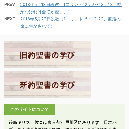
いました・・・今や、キ
せた歌をもって、奉献式
PREV
2018年5月13日説教（1コリント12：27-13：13、愛
・イエスの伝道の成功
リスト・イエスにおい
と祝典を行おうとした。
がなければ全てが虚しい）
が、皮肉にもイエスをユ
て、キリストの血によっ
詠唱者たちは、それぞれ
NEXT
2018年5月27日説教（1コリント15：12-22、復活の
ダヤから退かせることに
て近い者となったので
エルサレム周辺の盆地、
命に生かされて）
なった。イエスのもとへ
す。キリストは・・・御
ネトファ人の村々、ベ
集まる人々が次第に増
自分の肉において敵意と
ト・ギルガルおよびゲバ
え、ファリサイ派の人々
いう隔ての壁を取り壊
やアズマベトの田舎など
の反感も増していった。
し、規則と戒律ずくめの
から集まって来た ...
イエスは、彼らとの衝突
律法を廃棄されました。
を避けるため、ガリラヤ
こう ...
へ退こうとされ、旅の途
次、サマリアを通過され
た。サマリアはユダヤと
ガリラヤの間にあった。
-ヨハネ4：1-4「さて、
イエスがヨハネより多く
このサイトについて
の弟子をつくり、バプテ
スマを授けておられると
篠崎キリスト教会は東京都江戸川区にあります、日本バ
いうことが、ファリサイ