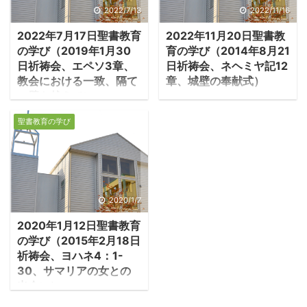
2022/7/13
2022/11/16
2022年7月17日聖書教育
2022年11月20日聖書教
の学び（2019年1月30
育の学び（2014年8月21
日祈祷会、エペソ3章、
日祈祷会、ネヘミヤ記12
教会における一致、隔て
章、城壁の奉献式）
の壁を越えて）
1.城壁奉献式 ・ネヘ
１．異邦人の招き ・
ミヤ12章は城壁奉献式の
聖書教育の学び
前章でパウロの弟子であ
模様を記す。前445年の
る牧会者は、「キリスト
ことである。最初に奉献
の十字架によって異邦人
式準備のためにレビ人が
もまた、神の民として招
集められたと記されてい
かれた」と述べた。 －エ
る。 －ネヘミヤ記12:27-
2020/1/7
ペソ2:11-16「あなたがた
29「エルサレムの城壁の
2020年1月12日聖書教育
は以前には・・・イスラ
奉献に際して、人々は、
の学び（2015年2月18日
エルの民に属さず、約束
あらゆる所からレビ人を
祈祷会、ヨハネ4：1-
を含む契約と関係なく、
求め、エルサレムに来さ
30、サマリアの女との
この世の中で希望を持た
せて、感謝の祈りと、シ
出会い）
ず、神を知らずに生きて
ンバルや竪琴や琴に合わ
1.イエスとサマリアの女