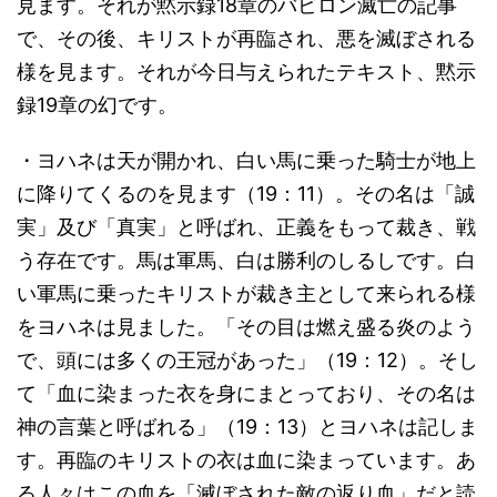
見ます。それが黙示録18章のバビロン滅亡の記事
で、その後、キリストが再臨され、悪を滅ぼされる
様を見ます。それが今日与えられたテキスト、黙示
録19章の幻です。
・ヨハネは天が開かれ、白い馬に乗った騎士が地上
に降りてくるのを見ます（19：11）。その名は「誠
実」及び「真実」と呼ばれ、正義をもって裁き、戦
う存在です。馬は軍馬、白は勝利のしるしです。白
い軍馬に乗ったキリストが裁き主として来られる様
をヨハネは見ました。「その目は燃え盛る炎のよう
で、頭には多くの王冠があった」（19：12）。そし
て「血に染まった衣を身にまとっており、その名は
神の言葉と呼ばれる」（19：13）とヨハネは記しま
す。再臨のキリストの衣は血に染まっています。あ
る人々はこの血を「滅ぼされた敵の返り血」だと読