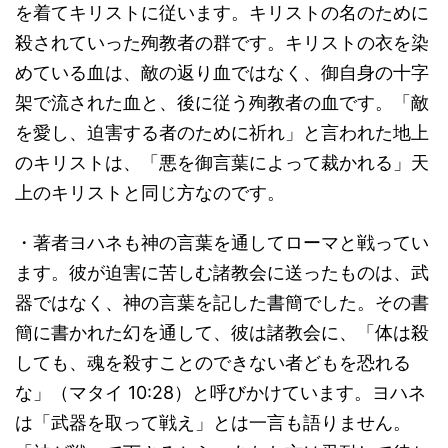
を着てキリストに従います。キリストの名のために
殺されていった殉教者の群です。キリストの衣を染
めている血は、敵の返り血ではなく、御自身の十字
架で流された血と、後に従う殉教者の血です。「敵
を愛し、迫害する者のために祈れ」と言われた地上
のキリストは、「悪を御言葉によって裁かれる」天
上のキリストと同じ方なのです。
・著者ヨハネも神の言葉を通してローマと戦ってい
ます。彼が迫害に苦しむ諸教会に送ったものは、武
器ではなく、神の言葉を記した書簡でした。その書
簡に書かれた幻を通して、彼は諸教会に、「体は殺
しても、魂を殺すことのできない者どもを恐れる
な」（マタイ 10:28）と呼びかけています。ヨハネ
は「武器を取って戦え」とは一言も語りません。