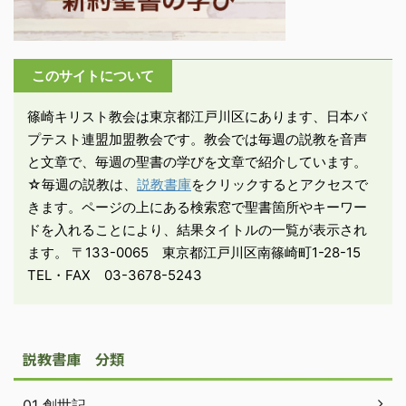
上げ、その枝が伸びるた
めに、国々の民を災いに
落としたのはあなたでし
このサイトについて
た。先祖が自分の剣によ
って領土を取ったので
篠崎キリスト教会は東京都江戸川区にあります、日本バ
も、自分の腕の力によっ
プテスト連盟加盟教会です。教会では毎週の説教を音声
て勝利を得たの ...
と文章で、毎週の聖書の学びを文章で紹介しています。
☆毎週の説教は、
説教書庫
をクリックするとアクセスで
きます。ページの上にある検索窓で聖書箇所やキーワー
ドを入れることにより、結果タイトルの一覧が表示され
ます。 〒133-0065 東京都江戸川区南篠崎町1-28-15
TEL・FAX 03-3678-5243
説教書庫 分類
01 創世記