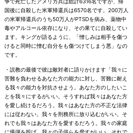
争で死亡したアメリカ兵は総計6316名ですが、帰
国後に自殺した米軍帰還兵は6570名です。200万人
の米軍帰還兵のうち50万人がPTSDを病み、薬物中
毒やアルコール依存になり、その果てに自殺してい
ます。キングが語るように、「憎しみは相手を傷つ
けると同時に憎む自分をも傷つけてしまう悪」なの
です。
・説教の最後で彼は敵対者に語りかけます「我々に
苦難を負わせるあなた方の能力に対し、苦難に耐え
る我々の能力を対抗させよう。あなた方のしたいこ
とを我々にするがいい。そうすれば我々はあなた方
を愛し続けるだろう。我々はあなた方の不正な法律
には従わない。我々を刑務所に放り込むがいい。そ
れでも我々はあなた方を愛するだろう。我々の家庭
に爆弾を投げ、我々の子供らを脅すがいい、それで