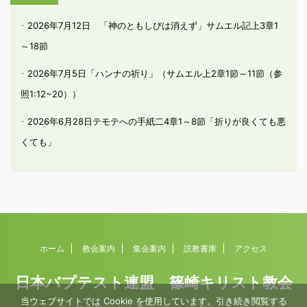
2026年7月12日 「神のともしびは消えず」サムエル記上3章1
～18節
2026年7月5日「ハンナの祈り」（サムエル上2章1節～11節（参
照1:12~20））
2026年6月28日テモテへの手紙二4章1～8節「折りが良くても悪
くても」
ホーム
教会案内
集会案内
説教書庫
アクセス
日本バプテスト連盟 篠崎キリスト教会
当ウェブサイトでは Cookie を使用しています。引き続き閲覧する