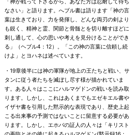
「神が戦って下さるから、あなた方は忍耐して待ち
なさい」と語ります。へブル書は語ります「神の言
葉は生きており、力を発揮し、どんな両刃の剣より
も鋭く、精神と霊、関節と骨髄とを切り離すほどに
刺し通して、心の思いや考えを見分けることができ
る」（ヘブル4：12）。「この神の言葉に信頼し続
けよ」とヨハネは述べています。
・19章後半には神の軍隊が地上の王たちと戦い、サ
タンに従う者たちを滅ぼし尽す様が描かれていま
す。ある人々はここにハルマゲドンの戦いを読み取
ります。しかし、これはあくまでもエゼキエル書や
イザヤ書を引用した黙示的な表現であり、歴史上起
こる出来事の予測ではないことに留意する必要があ
ります。しかし、エホバの証人の人々は「キリスト
の再臨とその後に起きるハルマゲドン(黙示録16：