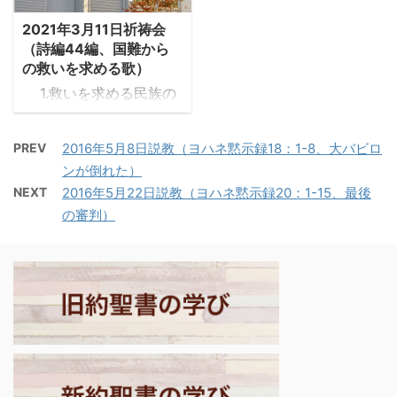
かどうかを考えずに、為
・ヨハネは「自分がメシ
2021年3月11日祈祷会
すべきことを為せ。古代
アではない」ことを知っ
（詩編44編、国難から
エジプトにも同じような
ており、メシアを待望し
の救いを求める歌）
教えが残されている。当
ていた。ヨハネ福音書は
1.救いを求める民族の
時流行していた教訓 ...
最初の出会いの時から ...
哀歌 ・詩篇44編は「我
らの神」に現在の困難を
PREV
2016年5月8日説教（ヨハネ黙示録18：1-8、大バビロ
嘆き訴え、救いを求める
ンが倒れた）
民族の哀歌だ。詩人は最
NEXT
2016年5月22日説教（ヨハネ黙示録20：1-15、最後
初に、出エジプトからイ
の審判）
スラエルの土地取得まで
を民族の救いとして想起
し、それは御手の業であ
ったと讃美する。 －詩篇
44:2-4「神よ、我らはこ
の耳で聞いていま
す・・・我らの先祖を植
え付けるために、御手を
もって国々の領土を取り