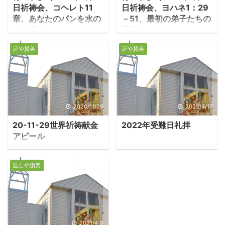
日祈祷会、コヘレト11
日祈祷会、ヨハネ1：29
章、あなたのパンを水の
－51、最初の弟子たちの
上に流せ）
召命）
1.あなたのパンを水の
1.「神の小羊」という
証や賛美
証や賛美
上に流せ ・コヘレト
ヨハネのイエス紹介 ・
11：1は同書で最も知られ
イエスは洗礼者ヨハネの
ている言葉の一つであろ
「神の国は来た。悔改め
う「あなたのパンを水の
よ」との呼びかけに共感
上に流せ」。不確かな将
し、ヨハネの弟子とな
2020/11/29
2022/4/17
来の中で今できる善を為
り、共同生活の中に入っ
20-11-29世界祈祷献金
2022年受難日礼拝
せ、その報いを楽しみに
た。ヨハネはイエスの中
アピール
待て、慈善とは楽しみに
に聖性を見て言った「見
投資することなのである
よ、世の罪を取り除く神
と。 －コヘレト11:1「あ
の小羊だ」。 -ヨハネ1：
証しや讃美
なたのパンを水に浮かべ
29-31「その翌日、ヨハ
て流すがよい。月日がた
ネは、自分の方へイエス
ってから、それを見いだ
が来られるのを見て言っ
すだろう」。 ・善は報わ
た。『見よ、世の罪を取
れる。今直ちに報われる
り除く神の小羊だ。』」
2021/4/8