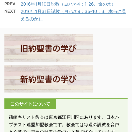
なたは代々に私たちの宿
ゥスから全領土の住民
PREV
2016年1月10日説教（ヨハネ4：1-26、命の水）
す。ただ、礼拝と祈祷会
るところ。山々が生まれ
に、登録せよとの勅令が
NEXT
2016年1月31日説教（ヨハネ9：35-10：6、本当に見
は教会の最も大事な集会
る前から、大地が、人の
出た。これはキリニウス
えるのか）
ですので、開催を継続し
世が、生み出される前か
がシリア州の総督であっ
ます。感染予防に細心の
ら、世々とこしえに、あ
た時に行われた、最初の
注意を払うために、教会
なたは神」。 ・神の永遠
住民登録である。人々は
受付にマスクと消毒用ア
性に比し、人は塵にすぎ
皆、登録するためにおの
ルコールを常備し、どな
ない。人（エノシュ、弱
おの自分の町へ旅立っ
たでもご利用いただける
いものの意味）は塵から
た。」 ・ヨセフはベツレ
ようにします。 今後につ
生まれたゆえに塵に帰る
ヘムの出身であった ...
きましては、推移を見守
（ ...
りながらご案内致しま
す。皆様の心身の健康が
守られますよう、互いに
祈りを持って励ましあい
このサイトについて
ましょう。 毎日曜 ＊主
日礼拝（通常通り10:30
篠崎キリスト教会は東京都江戸川区にあります、日本バ
～11:30） ＊教会学校
プテスト連盟加盟教会です。教会では毎週の説教を音声
（当面休止） ＊食事会・
と文章で、毎週の聖書の学びを文章で紹介しています。