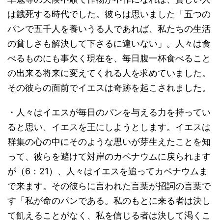
は餓死する時代でした。彼らは思いました「五つの
パンで五千人を養いうる人であれば、私たちの生活
の貧しさも解決して下さるに違いない」。人々は食
べるものにも事欠く現在を、毎日腹一杯食べること
の出来る将来に変えてくれる人を求めていました。
その彼らの面前でイエスは奇跡を起こされました。
・人々はイエスが毎日のパンを与える力を持ってい
ると思い、イエスを王にしようとします。イエスは
群集の心の中にそのような思いが芽生えたことを知
って、彼らを避けて対岸のカペナウムに戻られます
が（6：21）、人々はイエスを追ってカペナウムま
で来ます。その彼らに言われた言葉が招詞の言葉で
す「私が命のパンである。私のもとに来る者は決し
て飢えることがなく、私を信じる者は決して渇くこ