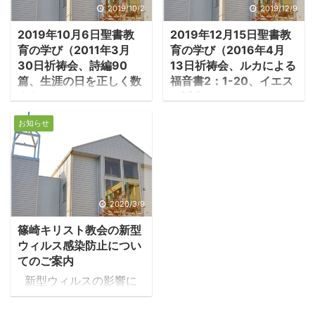
賛歌。主よ、あなたはわ
た（教団讃美歌354番
2019/10/2
2019/12/9
たしを究め、わたしを知
「飼い主わが主よ」、新
2019年10月6日聖書教
2019年12月15日聖書教
っておられる。座るのも
生讃美歌585番「救いの
育の学び（2011年3月
育の学び（2016年4月
立つのも知り、遠くから
ぬし主よ」）。 －詩篇
30日祈祷会、詩編90
13日祈祷会、ルカによる
わたしの計らいを悟って
23:1「賛歌。ダビデの
篇、生涯の日を正しく数
福音書2：1-20、イエス
おられる。歩くのも伏す
詩。主は羊飼い、私には
えよ）
の誕生）
のも見分け、わたしの道
何も欠けることがな
１．人の生涯のはかなさ
1.イエスの誕生 ・イエ
にことごとく通じておら
い」。 ・詩篇には神を牧
お知らせ
の中で ・詩編90篇は人
スはローマ皇帝アウグス
れる。私の舌がまだひと
者としてたたえる多くの
の人生のはかなさの中
トゥスの時代に、ユダヤ
言も語らぬさきに、主
詩がある。羊は愚かで弱
で、神の永遠性を讃える
のベツレヘムでお生まれ
よ、あなたはすべてを知
く迷いやすいが、人間も
歌である。この詩編は伝
になったとルカは記す。
っておられる。前からも
そうだ。だから導き手が
統的に葬儀の中で読まれ
アウグストゥスは帝国内
2020/3/9
後ろからもわたしを囲
いなければ目的の地に行
てきた。死とは何か、人
のすべての住民に税と兵
み、御手をわたしの上に
けないと歌う。 －詩篇
篠崎キリスト教会の新型
の生涯とは何かを考えさ
役を課すための住民登録
置いていてくださる。そ
78：52「神は御自分の
ウィルス感染防止につい
せる詩編である。最初に
を命じ、それぞれが本籍
の驚くべき知識はわたし
民 ...
てのご案内
「主は世界創造の前から
地への移動を強制され
を越え、あまりにも高く
新型ウィルスの影響に
います方」と歌われる。
た。 －ルカ2：1－3「そ
て到達で ...
より、2020年3月15日か
-詩編90:1-2「主よ、あ
のころ、皇帝アウグスト
ら一部集会を休止致しま