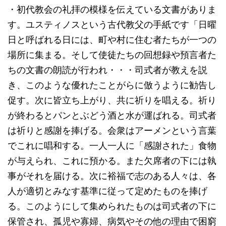
・初代教会の礼拝の模様を伝えている文書がありま
す。ユスティノスという古代教父の手紙です「日曜
日と呼ばれる日には、町や村に住む者たちが一つの
場所に集まる。そして使徒たちの回想録や預言者た
ちの文書の朗読が行われ・・・司式者が教えを説
き、このような優れたことがらに倣うように勧告し
促す。次に皆立ち上がり、共に祈りを唱える。祈り
が終わるとパンとぶどう酒と水が運ばれる。司式者
は祈りと感謝を捧げる。会衆はアーメンという言葉
でこれに唱和する。一人一人に「感謝された」食物
が与えられ、これに預かる。また欠席者の下には執
事がそれを届ける。次に裕福で志のある人々は、各
人が適切とみなす基準に従って定めたものを捧げ
る。このようにして集められたものは司式者の下に
保管され、孤児や寡婦、病気やその他の理由で困窮