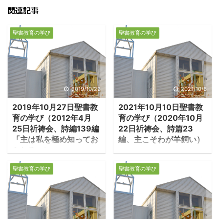
関連記事
聖書教育の学び
聖書教育の学び
2019/10/22
2021/10/6
2019年10月27日聖書教
2021年10月10日聖書教
育の学び（2012年4月
育の学び（2020年10月
25日祈祷会、詩編139編
22日祈祷会、詩篇23
「主は私を極め知ってお
編、主こそわが羊飼い）
られる」）
１．苦難の中で主を見
・詩編139編は、詩人の
出した者の讃美 ・詩篇
聖書教育の学び
聖書教育の学び
敬虔が詩となり、全編に
23編は｢主こそわが羊飼
信仰が溢れています。 －
い｣と讃美する詩篇であ
詩編139：1－6「指揮者
る。古来多くの人に愛唱
によって。ダビデの詩。
され、讃美歌となってき