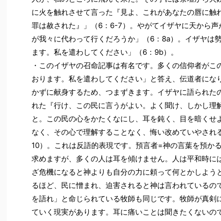
に火を触れさせて言った『見よ、これがあなたの唇に触
罪は赦された』」（6：6-7）。やがてイザヤに天から
が我々に代わって行くだろうか」（6：8a）。イザヤは
ます。私を遣わしてください」（6：9b）。
・このイザヤの召命記事は有名です。多くの信仰者がこ
おります。私を遣わしてください」と答え、伝道者にな
かずに献身するため、つまずきます。イザヤに語られた
れた『行け、この民に言うがよい。よく聞け、しかし理
と。この民の心をかたくなにし、耳を鈍く、目を暗くせ
なく、その心で理解することなく、悔い改めていやされる
10）。これは反語的表現です。預言者=神の言葉を預か
求めますが、多くの人は耳を傾けません。人は平和時に
ざ危機になると神よりも自分の力に頼って何とかしよう
るほど、民に憎まれ、迫害されると神は言われているの
を語れ」と命じられている牧師も同じです。牧師が真剣
ていく現実があります。耳に痛いことは聞きたくないの