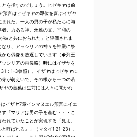
ことを指すのでしょう。ヒゼキヤは前
シア預言はヒゼキヤの即位を喜ぶイザヤ
生まれた。一人の男の子が私たちに与
導者、力ある神、永遠の父、平和の
主が彼と共におられた」と評価されま
となり、アッシリアの神々を神殿に祭
殿から偶像を放逐しています（�列王
（アッシリアの再侵略）時にはイザヤを
31：1-3参照）。イザヤはヒゼキヤに
の芽が萌えいで、その根から一つの若
イザヤの言葉は生前には人々に聞かれ
会はイザヤ7章インマヌエル預言にイエ
ます「マリアは男の子を産む・・・こ
言われていたことが実現する『見よ、
呼ばれる』」（マタイ1:21-23）。