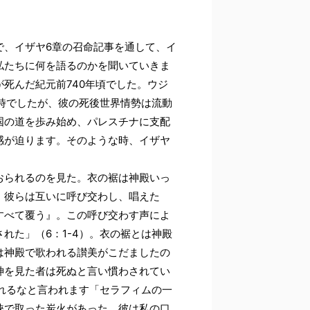
で、イザヤ6章の召命記事を通して、イ
私たちに何を語るのかを聞いていきま
死んだ紀元前740年頃でした。ウジ
時でしたが、彼の死後世界情勢は流動
国の道を歩み始め、パレスチナに支配
感が迫ります。そのような時、イザヤ
おられるのを見た。衣の裾は神殿いっ
・彼らは互いに呼び交わし、唱えた
すべて覆う』。この呼び交わす声によ
れた」（6：1-4）。衣の裾とは神殿
は神殿で歌われる讃美がこだましたの
神を見た者は死ぬと言い慣わされてい
れるなと言われます「セラフィムの一
鋏で取った炭火があった。彼は私の口