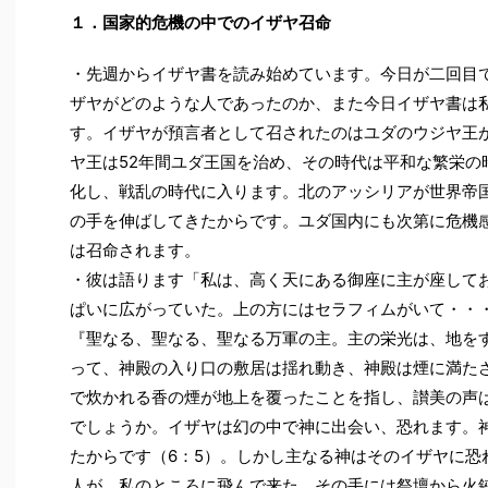
１．国家的危機の中でのイザヤ召命
・先週からイザヤ書を読み始めています。今日が二回目
ザヤがどのような人であったのか、また今日イザヤ書は
す。イザヤが預言者として召されたのはユダのウジヤ王が
ヤ王は52年間ユダ王国を治め、その時代は平和な繁栄の
化し、戦乱の時代に入ります。北のアッシリアが世界帝
の手を伸ばしてきたからです。ユダ国内にも次第に危機
は召命されます。
・彼は語ります「私は、高く天にある御座に主が座して
ぱいに広がっていた。上の方にはセラフィムがいて・・
『聖なる、聖なる、聖なる万軍の主。主の栄光は、地を
って、神殿の入り口の敷居は揺れ動き、神殿は煙に満たさ
で炊かれる香の煙が地上を覆ったことを指し、讃美の声
でしょうか。イザヤは幻の中で神に出会い、恐れます。
たからです（6：5）。しかし主なる神はそのイザヤに恐
人が、私のところに飛んで来た。その手には祭壇から火