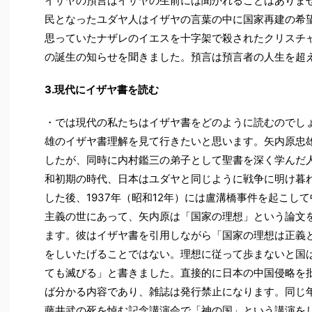
イザヤの預言はイザヤの生前には聞かれることはありま
民となったユダヤ人はイザヤの言葉の中に国家再建の希
思っていたナザレのイエスを十字架で殺されたクリスチ
の誕生の知らせを聞きました。預言は預言者の人生を超
3.現代にイザヤ書を読む
・では現代の私たちはイザヤ書をどのように読むのでし
雄のイザヤ書理解を見て行きたいと思います。矢内原忠
したが、同時に内村鑑三の弟子として聖書を深く学んだ
和初期の時代、日本はユダヤと同じように戦争に明け暮
した後、1937年（昭和12年）には盧溝橋事件を起こし
主義の世にあって、矢内原は「国家の理想」という論文
ます。彼はイザヤ書を引用しながら「国家の理想は正義
をしいたげることではない。理想に従って歩まないと国
ても滅びる」と書きました。直接的に日本の中国侵略を
ば分かる内容であり、雑誌は発行禁止になります。同じ年
藤井武の死を悼む記念講演会で「神の国」という講演を