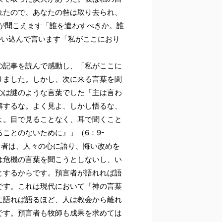
れたので、あなたの咎は取り去られ、
声が聞こえます「誰を遣わすべきか。誰
勢い込んで言います「私がここにおり
の記事を読んで感動し、「私がここに
りました。しかし、次に来る言葉を聞
のは謎のような言葉でした「主は言わ
解するな。よく見よ、しかし悟るな、
よ。目で見ることなく、耳で聞くこと
ことのないために』」（6：9-
る者は、人々の心に語り、悔い改めを
は危機の言葉を聞こうとしないし、い
とするからです。預言者が語れれば語
です。これは現代において「神の言葉
に語れば語るほど、人は教会から離れ
です。預言者も牧師も成果を求めては