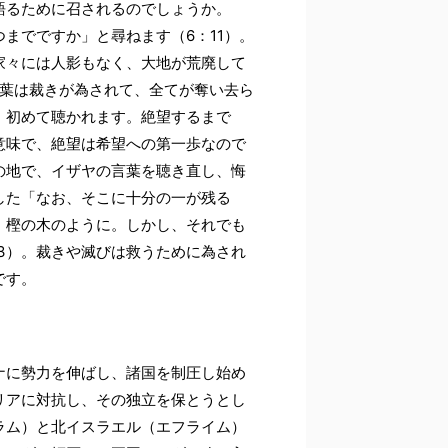
語るために召されるのでしょうか。
までですか」と尋ねます（6：11）。
家々には人影もなく、大地が荒廃して
言葉は裁きが為されて、全てが奪い去ら
、初めて聴かれます。絶望するまで
意味で、絶望は希望への第一歩なので
の地で、イザヤの言葉を聴き直し、悔
した「なお、そこに十分の一が残る
、樫の木のように。しかし、それでも
13）。裁きや滅びは救うために為され
です。
ナに勢力を伸ばし、諸国を制圧し始め
リアに対抗し、その独立を保とうとし
ラム）と北イスラエル（エフライム）