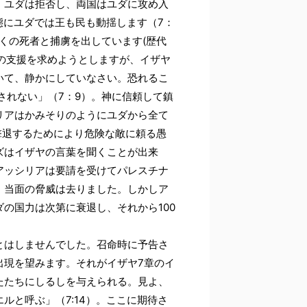
、ユダは拒否し、両国はユダに攻め入
態にユダでは王も民も動揺します（7：
多くの死者と捕虜を出しています(歴代
アの支援を求めようとしますが、イザヤ
いて、静かにしていなさい。恐れるこ
されない」（7：9）。神に信頼して鎮
リアはかみそりのようにユダから全て
撃退するためにより危険な敵に頼る愚
ズはイザヤの言葉を聞くことが出来
アッシリアは要請を受けてパレスチナ
。当面の脅威は去りました。しかしア
の国力は次第に衰退し、それから100
とはしませんでした。召命時に予告さ
出現を望みます。それがイザヤ7章のイ
たたちにしるしを与えられる。見よ、
ルと呼ぶ」（7:14）。ここに期待さ