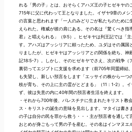
れる「男の子」とは、おそらくアハズ王の子ヒゼキヤの
715年に父に代わって王となりました。イザヤ9章のメ
の言葉と思われます「一人のみどりごが私たちのために
えられた。権威が彼の肩にある。その名は『驚くべき指
君』と唱えられる」（9:5）。ヒゼキヤは列王記では「
す。アハズはアッシリアに頼ったため、ユダはその属国
りましたが、ヒゼキヤはアッシリアとの関係を絶ち、神
記18:5-7）。しかし、そのヒゼキヤでさえ、次の戦争
裏切ってエジプトに支援を求めます（前705年同盟締結、
も失望し、新しい預言をします「エッサイの株から一つ
枝が育ち、その上に主の霊がとどまる」（11：1-2）。
ず、彼は失意の内に40年間の預言者生活を終えます。
・それから700年後、パレスチナに生まれたキリスト教
ス・キリストの誕生の意味を見出します。マタイは書き
の子は自分の民を罪から救う・・・主が預言者を通して
おとめが身ごもって男の子を産む。その名はインマヌエルと