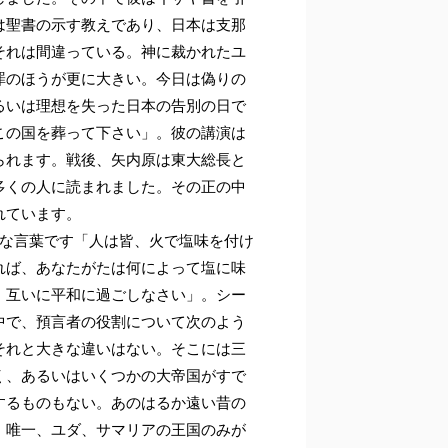
は聖書の示す教えであり、日本は支那
それは間違っている。神に裁かれたユ
罪のほうが更に大きい。今日は偽りの
るいは理想を失った日本の告別の日で
この国を葬って下さい」。彼の講演は
られます。戦後、矢内原は東大総長と
多くの人に読まれました。その正の中
れています。
うな言葉です「人は皆、火で塩味を付け
れば、あなたがたは何によって塩に味
、互いに平和に過ごしなさい」。シー
中で、預言者の役割について次のよう
それと大きな違いはない。そこには三
く、あるいはいくつかの大帝国がすで
するものもない。あのはるか遠い昔の
、唯一、ユダ、サマリアの王国のみが