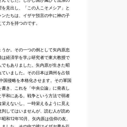
せんでした。しかし国が滅びて流浪の
望を見出し、「この人こそメシア」と
ャンたちは、イザヤ預言の中に神の子
えて力を持つのです。
ょうか。その一つの例として矢内原忠
雄は経済学を学ぶ研究者で東大教授で
人でもありました。矢内原が生きた昭
れていました。その日本は満州を占領
て中国侵略を本格化させます。その軍国
を書き、これを「中央公論」に発表し
と平和にある。戦争という方法で弱者
は栄えないし、一時栄えるように見え
批判してはいませんが、読む人が読め
昭和12年10月、矢内原は信仰の友、
しました。その中で彼はイザヤ書を引