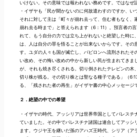
いけない。その意味では報われない務めです。ではなぜ
・イザヤも「民が聞かないのに何故遣わすのですか、いつ
それに対して主は「町々が崩れ去って、住む者もなく、
崩れ去る時まで」と答えられます（6：11）。預言者の
れて、もう自分の力では立ち上がれないと絶望した時に
は、人は自分の罪を悟ることが出来ないからです。その
す。ユダの人々も国が滅亡し、バビロンへ流刑されたそ
い改め、その悔い改めの中から新しい民が生まれてきま
が、それも焼き尽くされる。切り倒されたテレビンの木
切り株が残る。その切り株とは聖なる種子である」（6:
る、「残された者の再生」がイザヤ書の中心メッセージ
２．絶望の中での希望
・イザヤの時代、アッシリアは世界帝国としてパレスチ
ていました。その中でパレスチナ諸国は連合してアッシ
ます。ウジヤ王を継いだ孫のアハズ王時代、シリア（ア