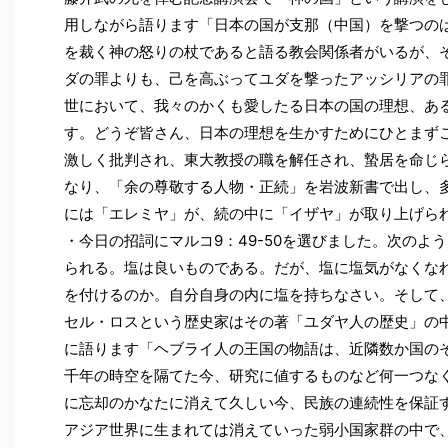
用しながら語ります「日本の国が支那（中国）を撃つの
を裁く神の怒りの杖であると語る教会関係者がいるが、
ダの罪よりも、己を高ぶってユダを撃ったアッシリアの
世において、我々のかくも愛したる日本の国の理想、あ
す。どうぞ皆さん、日本の理想を生かすためにひとまず
激しく批判され、東大教授の職を解任され、蟄居を命じ
なり、「余の尊敬する人物・正続」を岩波新書で出し、
には「エレミヤ」が、続の中に「イザヤ」が取り上げら
・今日の招詞にマルコ9：49-50を選びました。次のよ
られる。塩は良いものである。だが、塩に塩気がなくな
を付けるのか。自分自身の内に塩を持ちなさい。そして
セル・ロスという歴史家はその著「ユダヤ人の歴史」の
に語ります「ヘブライ人の王国の物語は、近隣数か国の
千年の時空を隔てた今、研究に値するものなど何一つな
に忘却のかなたに消えて久しい今、民族の連続性を保証
アジア世界に生まれては消えていった弱小国家群の中で