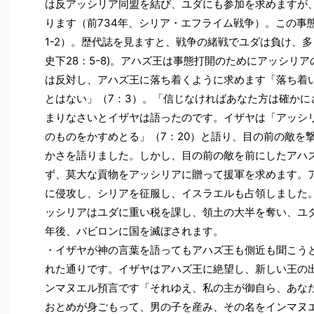
は反アッシリア同盟を結び、ユダにも参加を求めますが
ります（前734年、シリア・エフライム戦争）。この事
1-2）。歴代誌を見ますと、戦争の緒戦でユダは負け、
史下28：5-8)。アハズ王は事態打開のためにアッシリ
は反対し、アハズ王に落ち着くように求めます「落ち着
とはない」（7：3）。「信じなければあなた方は確かに
まりなさいとイザヤは語ったのです。イザヤは「アッシ
のものをかすめとる」（7：20）と語り、目の前の敵を
かさを語りました。しかし、目の前の敵を前にしたアハ
ず、莫大な貢物をアッシリアに贈って援軍を求めます。
に侵攻し、シリアを征服し、イスラエルも占領しました
ッシリアはユダに重い税を課し、領土の大半を奪い、ユダ
年後、バビロンに国を滅ぼされます。
・イザヤが神の言葉を語ってもアハズ王も側近も聞こう
れた通りです。イザヤはアハズ王に絶望し、新しい王の
ンマヌエル預言です「それゆえ、私の主が御自ら、あな
おとめが身ごもって、男の子を産み、その名をインマヌエ