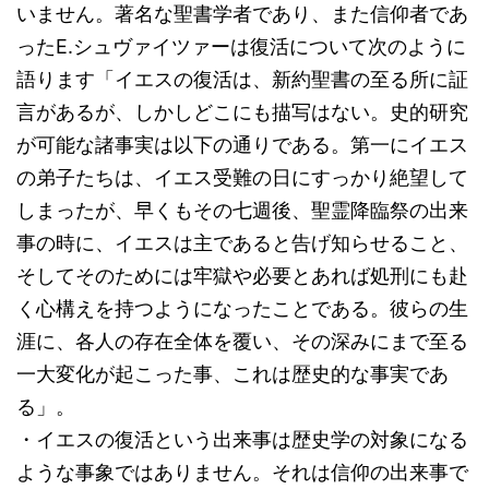
いません。著名な聖書学者であり、また信仰者であ
ったE.シュヴァイツァーは復活について次のように
語ります「イエスの復活は、新約聖書の至る所に証
言があるが、しかしどこにも描写はない。史的研究
が可能な諸事実は以下の通りである。第一にイエス
の弟子たちは、イエス受難の日にすっかり絶望して
しまったが、早くもその七週後、聖霊降臨祭の出来
事の時に、イエスは主であると告げ知らせること、
そしてそのためには牢獄や必要とあれば処刑にも赴
く心構えを持つようになったことである。彼らの生
涯に、各人の存在全体を覆い、その深みにまで至る
一大変化が起こった事、これは歴史的な事実であ
る」。
・イエスの復活という出来事は歴史学の対象になる
ような事象ではありません。それは信仰の出来事で