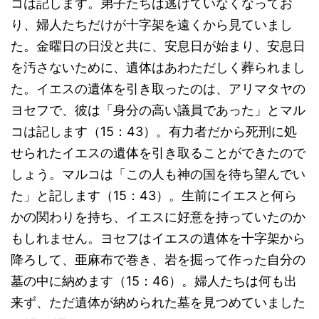
コは記します。弟子たちは逃げていなくなってお
り、婦人たちだけが十字架を遠くから見ていまし
た。金曜日の日没と共に、安息日が始まり、安息日
を汚さないために、遺体はあわただしく葬られまし
た。イエスの遺体を引き取ったのは、アリマタヤの
ヨセフで、彼は「身分の高い議員であった」とマル
コは記します（15：43）。有力者だから死刑に処
せられたイエスの遺体を引き取ることができたので
しょう。マルコは「この人も神の国を待ち望んでい
た」と記します（15：43）。生前にイエスと何ら
かの関わりを持ち、イエスに好意を持っていたのか
もしれません。ヨセフはイエスの遺体を十字架から
降ろして、亜麻布で巻き、岩を掘って作った自分の
墓の中に納めます（15：46）。婦人たちは何も出
来ず、ただ遺体が納められた墓を見つめていました