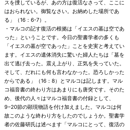
スを捜しているが、あの方は復活なさって、ここに
はおられない。御覧なさい。お納めした場所であ
る」（16：6-7）。
・マルコの記す復活の根拠は「イエスの墓は空であ
った」ということです。今日の聖書学者の多くも
「イエスの墓が空であった」ことを史実と考えてい
ます。イエスの遺体消失に驚いた婦人たちは「墓を
出て逃げ去った。震え上がり、正気を失っていた。
そして、だれにも何も言わなかった。恐ろしかった
からである」（16：8）とマルコは記します。マル
コ福音書の終わり方はあまりにも唐突です。そのた
め、後代の人々はマルコ福音書の付録として、
9−20節の顕現物語を付け加えました。マルコは何
故このような終わり方をしたのでしょうか。聖書学
者の佐藤研氏は述べます「マルコにとって、復活の