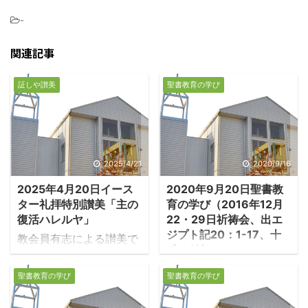
-
関連記事
証しや讃美
聖書教育の学び
2025/4/21
2020/9/16
2025年4月20日イース
2020年9月20日聖書教
ター礼拝特別讃美「主の
育の学び（2016年12月
復活ハレルヤ」
22・29日祈祷会、出エ
ジプト記20：1-17、十
教会員有志による讃美で
戒の付与）
す！
1.十戒の歴史と背景 ・
聖書教育の学び
聖書教育の学び
モーセと民は主の山シナ
イに立つ。そのシナイ山