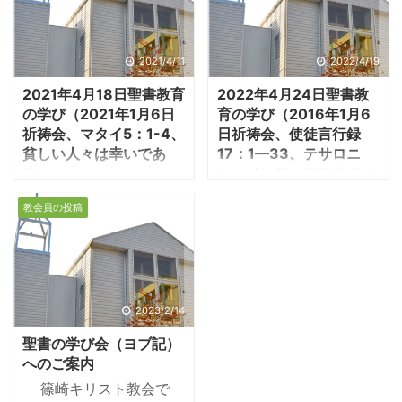
で十戒が与えられたと出
エジプト記は記す。 －出
エジプト記24：12-
2021/4/11
2022/4/19
18「主が、『私のもとに
2021年4月18日聖書教育
2022年4月24日聖書教
登りなさい。山に来て、
の学び（2021年1月6日
育の学び（2016年1月6
そこにいなさい。私は、
祈祷会、マタイ5：1-4、
日祈祷会、使徒言行録
彼らを教えるために、教
貧しい人々は幸いであ
17：1—33、テサロニ
えと戒めを記した石の板
る）
ケ、ベレア、アテネでの
をあなたに授ける』とモ
伝道）
1.山上の祝福（前半）
ーセに言われると、モー
教会員の投稿
1.テサロニケでの暴動
－マタイ「5:1 イエスは
セは従者ヨシュアと共に
・パウロとシラスはフ
この群衆を見て、山に登
立ち上がった・・・モー
ィリピで牢から解放さ
られた。腰を下ろされる
セが山に登って行くと、
れ、テサロニケに行っ
と、弟子たちが近くに寄
雲は山を覆った。主の栄
た。ここでも二人はユダ
って来た。5:2 そこで、
2023/2/14
光がシナイ山の上にとど
ヤ人会堂を拠点に伝道を
イエスは口を開き、教え
まり、雲は六日の間、山
聖書の学び会（ヨブ記）
行い、信じる者たちが生
られた。5:3 心の貧しい
を覆っていた。七日目
へのご案内
まれた。テサロニケ教会
人々は、幸いである、天
に、主は雲の中からモー
篠崎キリスト教会で
の誕生である。 －使徒
の国はその人たちのもの
セに呼びかけられ ...