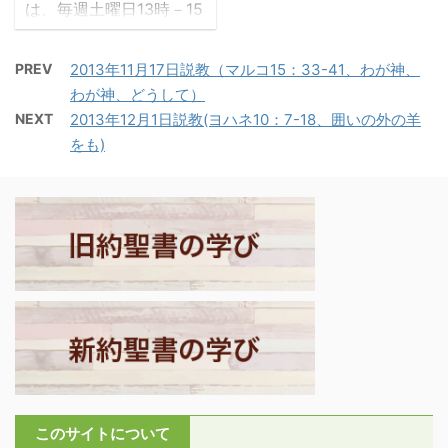
は、毎週土曜日13時－15
17：1－4「パウロとシラ
である。5:4 悲しむ人々
時に、聖書の学び会を公
スは、アンフイポリスと
は、幸いである、その人
開で開催しています。現
アポロニアを経てテサロ
たちは慰められる」。
PREV
2013年11月17日説教（マルコ15：33-41、わが神、
在10名ほどの方が参加さ
ニケに着いた。ここには
・イエスの宣教活動を記
わが神、どうして）
れていますが、そのうち
ユダヤ人の会堂があっ
したマルコ福音書が最初
NEXT
2013年12月1日説教(ヨハネ10：7-18、囲いの外の羊
3-4名はネット
た。パウロはいつものよ
に世に出たが（70年
をも)
（zoom）でのご参加で
うに、ユダヤ人の集まっ
頃）、マルコにはイエス
す。目的は教会内外の方
ているところへ入って行
の教えが少ないと感じた
たちと、聖書をじっくり
き、三回の安息日にわた
マタイは、マルコ福音書
読み、語り合い、分かち
って聖書を引用して論じ
の枠組みを基本として ...
合うことです。 先週、創
合い、『メシアは必ず苦
世記原初史を読み終わ
しみを受け、復活するこ
り、今週からヨブ記に入
とになっ ...
ります。ヨブ記のテーマ
は「苦難の意味」です。
世の中には悪人と思える
人が栄え、善人とされる
人が苦難の中に生涯を終
このサイトについて
えることがあります。突