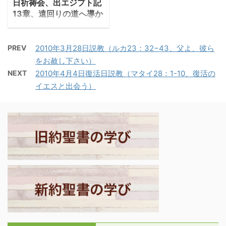
いて語る。外部から ...
日祈祷会、出エジプト記
は武器にまさる。一度の
13章、遠回りの道へ導か
過ちは多くの善を損な
れる）
う。死んだ蠅は香料作り
1.初子の奉献 ・出エジ
の香油を腐らせ、臭くす
PREV
2010年3月28日説教（ルカ23：32−43、父よ、彼ら
プト記では、神の救済の
る。僅かな愚行は知恵や
をお赦し下さい）
物語が祭儀として語ら
名誉より高くつく」。 ・
NEXT
2010年4月4日復活日説教（マタイ28：1-10、復活の
れ、初子の奉献が繰り返
悪臭は芳香を台無しにす
イエスと出会う）
し語られる。神はイスラ
る。賢者の知恵も愚か者
エルの初子を血によって
の行為により、損なわれ
贖い、救い出して下さっ
る。 －コヘレト10:2-
た。それ故イスラエルは
3「賢者の心は右へ、愚
初子を神に捧げよと命じ
者の心は左へ。愚 ...
られる。 ―出エジプト記
13:1-2「すべての初子を
聖別して私にささげよ。
イスラエルの人々の間で
初めに胎を開くものはす
べて、人であれ家畜であ
れ、私のものである。」