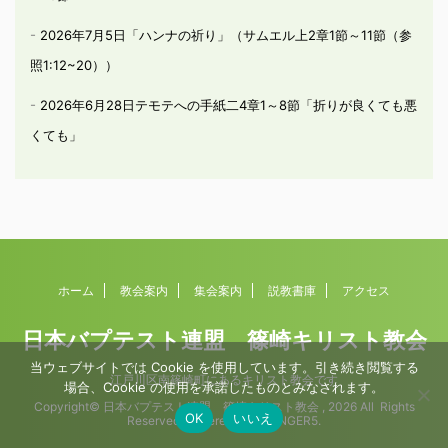
2026年7月5日「ハンナの祈り」（サムエル上2章1節～11節（参
照1:12~20））
2026年6月28日テモテへの手紙二4章1～8節「折りが良くても悪
くても」
ホーム
教会案内
集会案内
説教書庫
アクセス
日本バプテスト連盟 篠崎キリスト教会
当ウェブサイトでは Cookie を使用しています。引き続き閲覧する
江戸川区南篠崎町にあるキリスト教会です
場合、Cookie の使用を承諾したものとみなされます。
Copyright© 日本バプテスト連盟 篠崎キリスト教会 , 2026 All Rights
OK
いいえ
Reserved Powered by
AFFINGER5
.