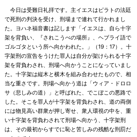
今日は受難日礼拝です。主イエスはピラトの法廷
で死刑の判決を受け、刑場まで連れて行かれまし
た。ヨハネ福音書は記します「イエスは、自ら十字
架を背負い、『されこうべの場所』、ヘブライ語で
ゴルゴタという所へ向かわれた。」（19：17）。十
字架刑の宣告をうけた罪人は自分が架けられる十字
架を背負わされ、刑場へ向かうことになっていまし
た。十字架は縦木と横木を組み合わせたもので、相
当な重さです。刑場へ向かう道は「ウィア・ドロロ
サ（悲しみの道）」と呼ばれた、でこぼこの悪路で
した。そこを罪人が十字架を背負わされ、道の両側
には物見高い群衆が押し寄せ、衆人環視の中を、重
い十字架を背負わされて刑場へ向かう、十字架刑
は、その最初からすでに恥と苦しみの残酷な刑罰だ