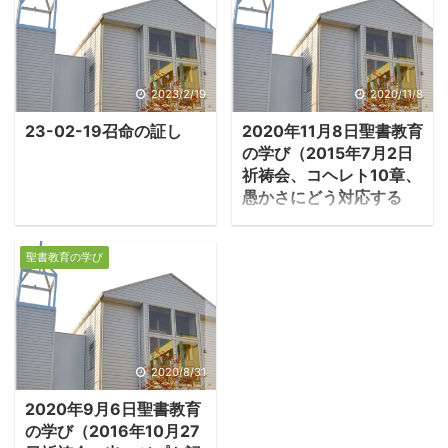
た、イエスの兄弟ヤコブ
の名を借りた勧告の文書
である。宛先は「離散し
ている十二部族の人た
2023/2/19
2020/11/8
ち」と記されており、
23-02-19召命の証し
2020年11月8日聖書教育
「十二部族」という伝統
の学び（2015年7月2日
的な呼称を用いてキリス
祈祷会、コヘレト10章、
ト者一般に送られたもの
愚かさにどう対応する
と考えられている。内容
か）
的には手紙ではなく、教
1.世に行われる愚かな
会生活の実践についての
聖書教育の学び
事々 ・世の中には愚か
訓告集である。 －ヤコブ
な人が多く、その愚かさ
1:1「神と主イエス・キリ
が知恵や名誉を打ち壊
ストの僕であるヤコブ
す。「どんなに値の高い
が、離散している十二部
香油も死んだ蝿が混入す
2020/8/31
族の人たちに挨拶いたし
れば無価値になる」とコ
ます」。 ・最初にヤコブ
2020年9月6日聖書教育
ヘレトは警告する。 -コ
は、「信仰と智恵」につ
の学び（2016年10月27
ヘレト9:18-10：1「知恵