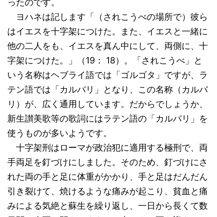
ったのです。
ヨハネは記します「（されこうべの場所で）彼ら
はイエスを十字架につけた。また、イエスと一緒に
他の二人をも、イエスを真ん中にして、両側に、十
字架につけた。」（19： 18）。「されこうべ」と
いう名称はヘブライ語では「ゴルゴタ」ですが、ラ
テン語では「カルバリ」となり、この名称（カルバ
リ）が、広く通用しています。だからでしょうか、
新生讃美歌等の歌詞にはラテン語の「カルバリ」を
使うものが多いようです。
十字架刑はローマが政治犯に適用する極刑で、両
手両足を釘づけにしました。そのため、釘づけにさ
れた両の手と足に体重がかかり、手と足はだんだん
引き裂けて、焼けるような痛みが起こり、貧血と痛
みによる気絶と蘇生を繰り返し、一日から長くて数