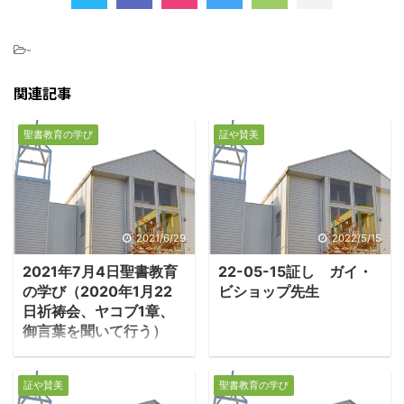
-
関連記事
聖書教育の学び
証や賛美
2021/6/29
2022/5/15
2021年7月4日聖書教育
22-05-15証し ガイ・
の学び（2020年1月22
ビショップ先生
日祈祷会、ヤコブ1章、
御言葉を聞いて行う）
１．試練と誘惑を区別
しなさい ・ヤコブ書は
証や賛美
聖書教育の学び
二世紀の初めに書かれ