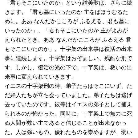
「君もそこにいたのか」という讃美歌は、さらに続
きます。「君も墓にいったのか 主をばほうむるた
めに。ああ なんだかこころが ふるえる、君も墓に
いったのか」、「君もそこにいたのか 主がよみが
えられたとき、ああ なんだかこころが ふるえる 君
もそこにいたのか」。十字架の出来事は復活の出来
事に連続します。十字架はおぞましい、残酷な刑で
す。しかし、復活の光の下で、十字架は、救いの出
来事に変えられていきます。
イエスの十字架刑の時、弟子たちはそこにいず、た
だ婦人たちが立ち会っていました。弟子たちは逃げ
去っていたのです。彼等はイエスの弟子として捕え
られるのが怖かった。同時に、十字架上で無力に死
ぬ人間が救い主であると信じることが出来なかっ
た。人は強いもの、優れたものを崇めますが、弱い