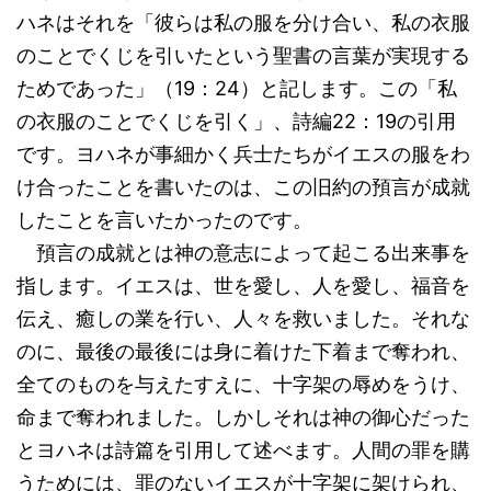
ハネはそれを「彼らは私の服を分け合い、私の衣服
のことでくじを引いたという聖書の言葉が実現する
ためであった」（19：24）と記します。この「私
の衣服のことでくじを引く」、詩編22：19の引用
です。ヨハネが事細かく兵士たちがイエスの服をわ
け合ったことを書いたのは、この旧約の預言が成就
したことを言いたかったのです。
預言の成就とは神の意志によって起こる出来事を
指します。イエスは、世を愛し、人を愛し、福音を
伝え、癒しの業を行い、人々を救いました。それな
のに、最後の最後には身に着けた下着まで奪われ、
全てのものを与えたすえに、十字架の辱めをうけ、
命まで奪われました。しかしそれは神の御心だった
とヨハネは詩篇を引用して述べます。人間の罪を購
うためには、罪のないイエスが十字架に架けられ、