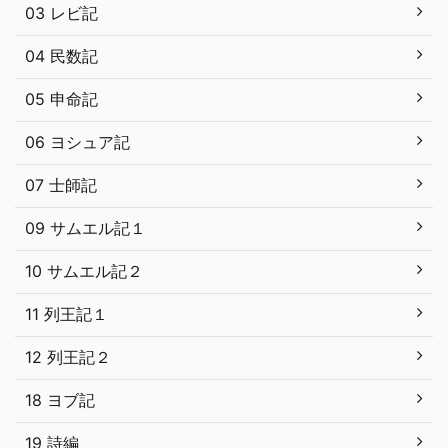
03 レビ記
04 民数記
05 申命記
06 ヨシュア記
07 士師記
09 サムエル記１
10 サムエル記２
11 列王記１
12 列王記２
18 ヨブ記
19 詩編