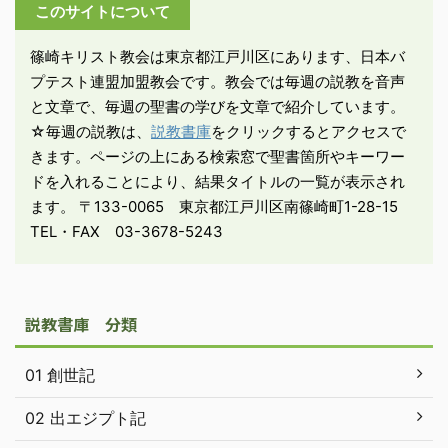
このサイトについて
・神はイスラエルを救わ
れたゆえに、イスラエル
篠崎キリスト教会は東京都江戸川区にあります、日本バ
はその神に応答する。そ
プテスト連盟加盟教会です。教会では毎週の説教を音声
の応答が礼拝である。 -
と文章で、毎週の聖書の学びを文章で紹介しています。
出エジプト記13:11-12「
☆毎週の説教は、
説教書庫
をクリックするとアクセスで
...
きます。ページの上にある検索窓で聖書箇所やキーワー
ドを入れることにより、結果タイトルの一覧が表示され
ます。 〒133-0065 東京都江戸川区南篠崎町1-28-15
TEL・FAX 03-3678-5243
説教書庫 分類
01 創世記
02 出エジプト記