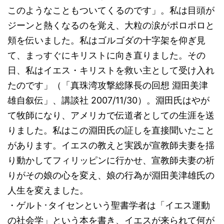
このようなこともついてくるのです」。私は目頭が
ジーンと熱くなるのを覚え、大粒の涙がポロポロと
頬を伝いました。私はゴルゴダの十字架を仰ぎ見
て、まっすぐにキリストに向き直りました。その
日、私はイエス・キリストを救い主として受け入れ
たのです」（「真珠湾攻撃総隊長の回想 淵田美津
雄自叙伝」、講談社 2007/11/30）。淵田氏はやが
て牧師になり、アメリカで伝道者としての生涯を送
りました。私はこの淵田氏の証しを直接聞いたこと
があります。イエスの教えと実践が宣教師夫妻を揺
り動かしてフィリッピンに行かせ、宣教師夫妻の祈
りがその娘の心を変え、娘の行為が淵田美津雄氏の
人生を変えました。
・ゲルト･タイセンという聖書学者は「イエス運動
の社会学」という本を書き、イエスが来られて何が