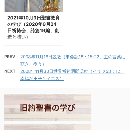
そも天の国へ入る資格す
り、そこではユダヤ人と
香油も死んだ蝿が混入す
2021/9/28
らないとイエスは言われ
異邦人の区別もなく、異
れば無価値になる」とコ
る。偉さを競い、人の上
2021年10月3日聖書教育
邦人の入会に際し、「割
ヘレトは警告する。 -コ
に立ちたいという願望
の学び（2020年9月24
礼を受けてユダヤ人にな
ヘレト9:18-10：1「知恵
は、人の世で成功を勝ち
日祈祷会、詩篇19編、創
ることが条件である」の
は武器にまさる。一度の
取る活力になっても、天
造と贖い）
要求も生まれなかった。
過ちは多くの善を損な
の国に入るに ...
１．創造の讃美 ・詩
ところが、エルサレム教
う。死んだ蠅は香料作り
篇19編は前半で創造主を
会の人々は救われるため
の香油を腐らせ、臭くす
PREV
2008年11月16日説教（申命記18：15-22、主の言葉に
讃美し、後半でその創造
には割礼を受けるべきだ
る。僅かな愚行は知恵や
聴き、従う）
主こそ贖い主であること
と考え、異邦人に強制し
名誉より高くつく」。 ・
NEXT
2008年11月30日世界祈祷週間奨励（イザヤ53：12、
を告白する。詩人は歌う
た。アンティオキア教会
悪臭は芳香を台無しにす
幸福な王子とイエス）
｢夜空に広がる満天の星
のパウロとバルナバは強
る。賢者の知恵も愚か者
を見た時、私はあなたを
く反論し、意見は対立し
の行為により、損なわれ
讃美します。天体の規則
た。 －使徒15：1－
る。 －コヘレト10:2-
正しい運行を見る時、あ
2「ある人々がユダヤか
3「賢者の心は右へ、愚
なたの摂理を思います｣
ら下って来て、『モ－セ
者の心は左へ。愚 ...
と。詩人は眼前に広がる
の慣習 ...
天地万象を前にして、そ
こに創造の神の働きを感