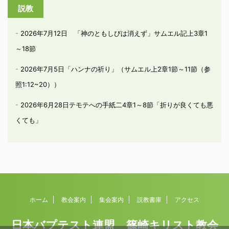
説教
2026年7月12日 「神のともしびは消えず」サムエル記上3章1
～18節
2026年7月5日「ハンナの祈り」（サムエル上2章1節～11節（参
照1:12~20））
2026年6月28日テモテへの手紙二4章1～8節「折りが良くても悪
くても」
ホーム
教会案内
集会案内
説教書庫
アクセス
日本バプテスト連盟 篠崎キリスト教会