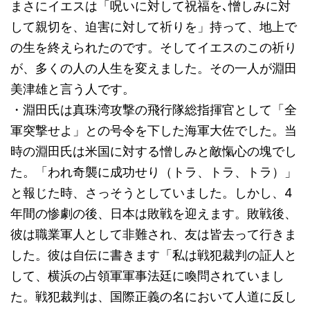
まさにイエスは「呪いに対して祝福を､憎しみに対
して親切を、迫害に対して祈りを」持って、地上で
の生を終えられたのです。そしてイエスのこの祈り
が、多くの人の人生を変えました。その一人が淵田
美津雄と言う人です。
・淵田氏は真珠湾攻撃の飛行隊総指揮官として「全
軍突撃せよ」との号令を下した海軍大佐でした。当
時の淵田氏は米国に対する憎しみと敵愾心の塊でし
た。「われ奇襲に成功せり（トラ、トラ、トラ）」
と報じた時、さっそうとしていました。しかし、4
年間の惨劇の後、日本は敗戦を迎えます。敗戦後、
彼は職業軍人として非難され、友は皆去って行きま
した。彼は自伝に書きます「私は戦犯裁判の証人と
して、横浜の占領軍軍事法廷に喚問されていまし
た。戦犯裁判は、国際正義の名において人道に反し