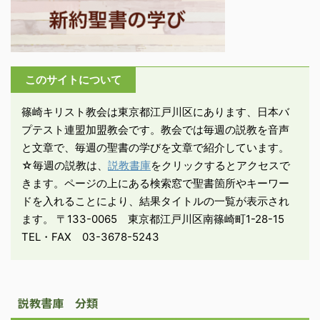
じ取っている。そして自
分たち人間が、神の意志
によって被造界に生かし
められていることを認識
このサイトについて
する。 －詩篇19:1-3「天
は神の栄光を物語り、大
篠崎キリスト教会は東京都江戸川区にあります、日本バ
空は御手の業を示す。昼
プテスト連盟加盟教会です。教会では毎週の説教を音声
は昼に語り伝え、夜は夜
と文章で、毎週の聖書の学びを文章で紹介しています。
に知識を送る ...
☆毎週の説教は、
説教書庫
をクリックするとアクセスで
きます。ページの上にある検索窓で聖書箇所やキーワー
ドを入れることにより、結果タイトルの一覧が表示され
ます。 〒133-0065 東京都江戸川区南篠崎町1-28-15
TEL・FAX 03-3678-5243
説教書庫 分類