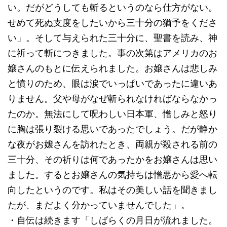
い。だがどうしても斬るというのなら仕方がない。
せめて死ぬ支度をしたいから三十分の猶予をくださ
い」。そして与えられた三十分に、聖書を読み、神
に祈って斬につきました。事の次第はアメリカのお
嬢さんのもとに伝えられました。お嬢さんは悲しみ
と憤りのため、眼は涙でいっぱいであったに違いあ
りません。父や母がなぜ斬られなければならなかっ
たのか。無法にして呪わしい日本軍、憎しみと怒り
に胸は張り裂ける思いであったでしょう。だが静か
な夜がお嬢さんを訪れたとき、両親が殺される前の
三十分、その祈りは何であったかをお嬢さんは思い
ました。するとお嬢さんの気持ちは憎悪から愛へ転
向したというのです。私はその美しい話を聞きまし
たが、まだよく分かっていませんでした」。
・自伝は続きます「しばらくの月日が流れました。