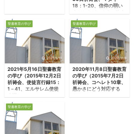
18：1-20、信仰の弱い
人たちをどのように牧会
していくのか）
聖書教育の学び
聖書教育の学び
1.天の国でいちばん偉
い者 ・弟子たちが「天
の国で一番偉いのは誰
か」とイエスに聞いてき
た。イエスが誰を一番評
2021/5/11
2020/11/8
価しているかを知りたい
2021年5月16日聖書教育
2020年11月8日聖書教育
と思ったからだ。この問
の学び（2015年12月2日
の学び（2015年7月2日
に対して、イエスは一人
祈祷会、使徒言行録15：
祈祷会、コヘレト10章、
の子どもを彼らの中に立
1－41、エルサレム使徒
愚かさにどう対応する
たせて、「この子どもの
会議）
か）
ように自分を低くしなけ
1.エルサレムの使徒会
1.世に行われる愚かな
れば天の国に入ることは
聖書教育の学び
議 ・アンティオキアは
事々 ・世の中には愚か
できない」と答えられ
様々な人種が住む国際都
な人が多く、その愚かさ
た。仲間内で順位を争う
市であり、教会も様々な
が知恵や名誉を打ち壊
ような狭い心では、そも
人種が集う国際教会であ
す。「どんなに値の高い