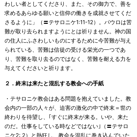
わしい者としてくださり、また、その御力で、善を
求めるあらゆる願いと信仰の働きを成就させてくだ
さるように」（〓テサロニケ1:11-12）。パウロは苦
難が取り去られますようにとは祈りません。神の国
の住人にふさわしいものにするために今苦難が与え
られている、苦難は信徒の受ける栄光の一つであ
り、苦難を取り去るのではなく、苦難を耐える力を
与えてくださいと祈ります。
２．終末は来たと混乱する教会への手紙
・テサロニケ教会はある問題を抱えていました。教
会内の一部の人々が、迫害の激化の中で終末＝世の
終わりを待望し、｢すぐに終末が来る。いや、来た
のだ。仕事をしている時などではない｣（〓テサロ
ニケ2: 2）と熱狂し、教会を混乱に巻き込んでいた