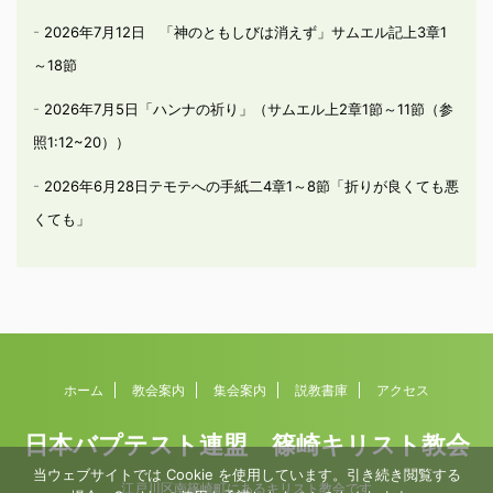
2026年7月12日 「神のともしびは消えず」サムエル記上3章1
～18節
2026年7月5日「ハンナの祈り」（サムエル上2章1節～11節（参
照1:12~20））
2026年6月28日テモテへの手紙二4章1～8節「折りが良くても悪
くても」
ホーム
教会案内
集会案内
説教書庫
アクセス
日本バプテスト連盟 篠崎キリスト教会
当ウェブサイトでは Cookie を使用しています。引き続き閲覧する
江戸川区南篠崎町にあるキリスト教会です