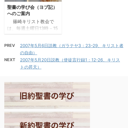
する人々を殺し、エルサ
讃美します。天体の規則
れを養おうとはしない。
皆、登録するためにおの
聖書の学び会（ヨブ記）
レム神殿にゼウス像を建
正しい運行を見る時、あ
お前たちは弱いものを強
おの自分の町へ旅立っ
へのご案内
てて神殿を冒涜した。 －
なたの摂理を思います｣
めず、病めるものをいや
た。」 ・ヨセフはベツレ
篠崎キリスト教会で
ダニエル11:33-36「民の
と。詩人は眼前に広がる
さず、傷ついた ...
ヘムの出身であった ...
は、毎週土曜日13時－15
目覚めた人々は多くの者
天地万象を前にして、そ
時に、聖書の学び会を公
を導くが、ある期間、剣
こに創造の神の働きを感
開で開催しています。現
にかかり、火刑に処さ
じ取っている。そして自
PREV
2007年5月6日説教（ガラテヤ3：23-29、キリスト者
在10名ほどの方が参加さ
れ、捕らわれ、略奪され
分たち人間が、神の意志
の自由）
れていますが、そのうち
て倒される・・・これら
によって被造界に生かし
NEXT
2007年5月20日説教（使徒言行録1：12-26、キリス
3-4名はネット
の指導者の何人かが倒さ
められていることを認識
トの昇天）
（zoom）でのご参加で
れるのは、終わりの時に
する。 －詩篇19:1-3「天
す。目的は教会内外の方
備えて練り清められ、純
は神の栄光を物語り、大
たちと、聖書をじっくり
白にされるためである。
空は御手の業を示す。昼
読み、語り合い、分かち
まだ時は来ていない。あ
は昼に語り伝え、夜は夜
合うことです。 先週、創
...
に知識を送る ...
世記原初史を読み終わ
り、今週からヨブ記に入
ります。ヨブ記のテーマ
は「苦難の意味」です。