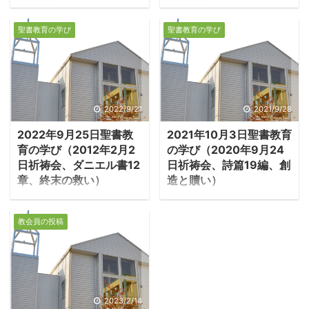
の告発）
の誕生）
１．自分を養う牧者
1.イエスの誕生 ・イエ
聖書教育の学び
聖書教育の学び
・エゼキエル34章は、自
スはローマ皇帝アウグス
分を養うが民を養わなか
トゥスの時代に、ユダヤ
ったイスラエルの牧者
のベツレヘムでお生まれ
（王や支配者）に対する
になったとルカは記す。
告発の書だ。類似の預言
アウグストゥスは帝国内
2022/9/21
2021/9/28
がエレミヤ23：1-2にあ
のすべての住民に税と兵
2022年9月25日聖書教
2021年10月3日聖書教育
り、エゼキエルはエレミ
役を課すための住民登録
育の学び（2012年2月2
の学び（2020年9月24
ヤの預言を知り、捕囚民
を命じ、それぞれが本籍
日祈祷会、ダニエル書12
日祈祷会、詩篇19編、創
のために再度預言したも
地への移動を強制され
章、終末の救い）
造と贖い）
のと思われる。 －エゼキ
た。 －ルカ2：1－3「そ
１．終わりの日の復活
１．創造の讃美 ・詩
エル34:2-4「災いだ、自
のころ、皇帝アウグスト
の希望 ・ダニエル書が
篇19編は前半で創造主を
分自身を養うイスラエル
ゥスから全領土の住民
教会員の投稿
書かれた時代、ユダヤは
讃美し、後半でその創造
の牧者たちは。牧者は群
に、登録せよとの勅令が
シリアの支配下にあり、
主こそ贖い主であること
れを養うべきではない
出た。これはキリニウス
シリア王アンティオコス
を告白する。詩人は歌う
か。お前たちは乳を飲
がシリア州の総督であっ
4世はユダヤ教の祭儀を
｢夜空に広がる満天の星
み、羊毛を身にまとい、
た時に行われた、最初の
禁止し、律法を守ろうと
を見た時、私はあなたを
2023/2/14
肥えた動物を屠るが、群
住民登録である。人々は