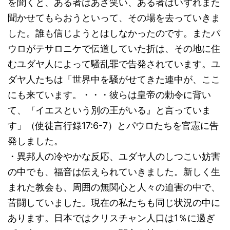
を聞くと、ある者はあざ笑い、ある者はいずれまた
聞かせてもらおうといって、その場を去っていきま
した。誰も信じようとはしなかったのです。またパ
ウロがテサロニケで伝道していた折は、その地に住
むユダヤ人によって騒乱罪で告発されています。ユ
ダヤ人たちは「世界中を騒がせてきた連中が、ここ
にも来ています。・・・彼らは皇帝の勅令に背い
て、『イエスという別の王がいる』と言っていま
す」（使徒言行録17:6-7）とパウロたちを官憲に告
発しました。
・異邦人の冷やかな反応、ユダヤ人のしつこい妨害
の中でも、福音は伝えられていきました。新しく生
まれた教会も、周囲の無関心と人々の迫害の中で、
苦闘していました。現在の私たちも同じ状況の中に
あります。日本ではクリスチャン人口は1％に過ぎ