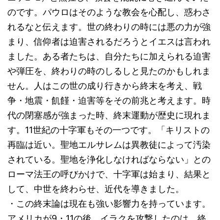
のです。パウロはそのような教会を心配し、惑わさ
れるなと伝えます。世の終わりの時には悪の力が強
まり、信仰者は迫害されるだろうとイエスは言われ
ました。ある者たちは、自分たちに加えられる迫害
や弾圧を、終わりの時のしるしと見たのかもしれま
せん。人はこの世の成り行きから終末を考え、戦
争・地震・飢饉・迫害等をその前兆と考えます。時
代の閉塞感が強まった時、終末運動が歴史に現れま
す。11世紀の十字軍もその一つです。「キリストの
再臨は近い。聖地エルサレムは異教徒によって汚染
されている。聖地を浄化しなければならない」との
ローマ法王の呼びかけで、十字軍は始まり、結果と
して、中世を終わらせ、近代を導きました。
・この終末論は現在も強い影響力を持っています。
アメリカが9・11の後、イラクを攻撃したのは、終