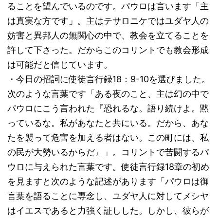
ることを望んでいるのです。パウロは言います「主
は真実な方です」。主はテサロニケではユダヤ人の
妨害と異邦人の無関心の中で、教会を立てることを
許して下さった。だからこのコリントでも教会形成
は可能だと信じています。
・今日の招詞に使徒言行録18：9-10を選びました。
次のような言葉です「ある夜のこと、主は幻の中で
パウロにこう言われた『恐れるな。語り続けよ。黙
っているな。私があなたと共にいる。だから、あな
たを襲って危害を加える者はない。この町には、私
の民が大勢いるからだ』」。コリントで苦闘するパ
ウロに与えられた言葉です。使徒言行録18章の初め
を見ますと次のような記述があります「パウロは御
言葉を語ることに専念し、ユダヤ人に対してメシヤ
はイエスであると力強く証しした。しかし、彼らが