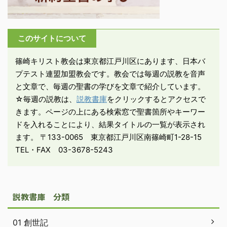
世の中には悪人と思える
人が栄え、善人とされる
人が苦難の中に生涯を終
このサイトについて
えることがあります。突
然の災害や事故で亡くな
篠崎キリスト教会は東京都江戸川区にあります、日本バ
る方も多い。そのような
プテスト連盟加盟教会です。教会では毎週の説教を音声
...
と文章で、毎週の聖書の学びを文章で紹介しています。
☆毎週の説教は、
説教書庫
をクリックするとアクセスで
きます。ページの上にある検索窓で聖書箇所やキーワー
ドを入れることにより、結果タイトルの一覧が表示され
ます。 〒133-0065 東京都江戸川区南篠崎町1-28-15
TEL・FAX 03-3678-5243
説教書庫 分類
01 創世記