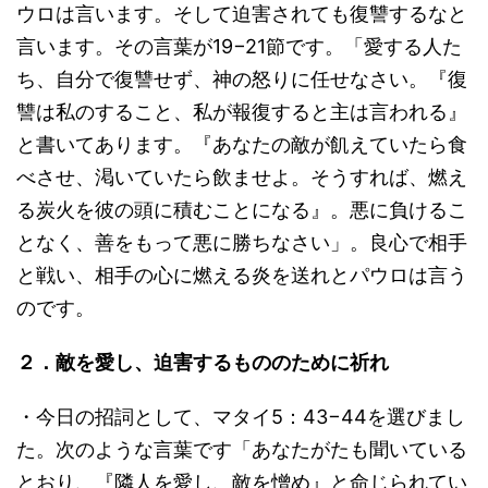
ウロは言います。そして迫害されても復讐するなと
言います。その言葉が19−21節です。「愛する人た
ち、自分で復讐せず、神の怒りに任せなさい。『復
讐は私のすること、私が報復すると主は言われる』
と書いてあります。『あなたの敵が飢えていたら食
べさせ、渇いていたら飲ませよ。そうすれば、燃え
る炭火を彼の頭に積むことになる』。悪に負けるこ
となく、善をもって悪に勝ちなさい」。良心で相手
と戦い、相手の心に燃える炎を送れとパウロは言う
のです。
２．敵を愛し、迫害するもののために祈れ
・今日の招詞として、マタイ5：43−44を選びまし
た。次のような言葉です「あなたがたも聞いている
とおり、『隣人を愛し、敵を憎め』と命じられてい