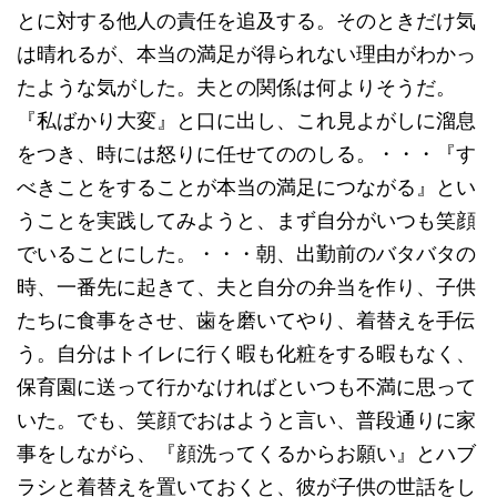
とに対する他人の責任を追及する。そのときだけ気
は晴れるが、本当の満足が得られない理由がわかっ
たような気がした。夫との関係は何よりそうだ。
『私ばかり大変』と口に出し、これ見よがしに溜息
をつき、時には怒りに任せてののしる。・・・『す
べきことをすることが本当の満足につながる』とい
うことを実践してみようと、まず自分がいつも笑顔
でいることにした。・・・朝、出勤前のバタバタの
時、一番先に起きて、夫と自分の弁当を作り、子供
たちに食事をさせ、歯を磨いてやり、着替えを手伝
う。自分はトイレに行く暇も化粧をする暇もなく、
保育園に送って行かなければといつも不満に思って
いた。でも、笑顔でおはようと言い、普段通りに家
事をしながら、『顔洗ってくるからお願い』とハブ
ラシと着替えを置いておくと、彼が子供の世話をし