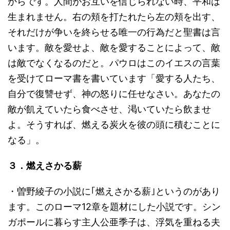
からです。人間がお互いを信じられない時、平和は
生まれません。右の頬を打たれたら左の頬を出す、
それだけが争いを終らせる唯一の行為だと聖書は言
います。敵を愛せよ、敵を愛することによって、敵
は敵でなくなるのだと。パウロはこのイエスの言葉
を受けてローマ書を書いています「愛する人たち、
自分で復讐せず、神の怒りに任せなさい。あなたの
敵が飢えていたら食べさせ、渇いていたら飲ませ
よ。そうすれば、燃える炭火を彼の頭に積むことに
なる」。
３．燃えさかる薪
・曽野綾子の小説に｢燃えさかる薪｣というのがあり
ます。このローマ12章を題材にした小説です。シン
ガポールに暮らす主人公亜季子は、浮気を重ねる夫