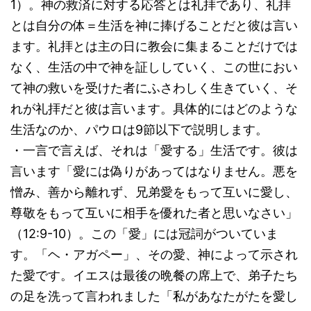
1）。神の救済に対する応答とは礼拝であり、礼拝
とは自分の体＝生活を神に捧げることだと彼は言い
ます。礼拝とは主の日に教会に集まることだけでは
なく、生活の中で神を証ししていく、この世におい
て神の救いを受けた者にふさわしく生きていく、そ
れが礼拝だと彼は言います。具体的にはどのような
生活なのか、パウロは9節以下で説明します。
・一言で言えば、それは「愛する」生活です。彼は
言います「愛には偽りがあってはなりません。悪を
憎み、善から離れず、兄弟愛をもって互いに愛し、
尊敬をもって互いに相手を優れた者と思いなさい」
（12:9-10）。この「愛」には冠詞がついていま
す。「ヘ・アガペー」、その愛、神によって示され
た愛です。イエスは最後の晩餐の席上で、弟子たち
の足を洗って言われました「私があなたがたを愛し