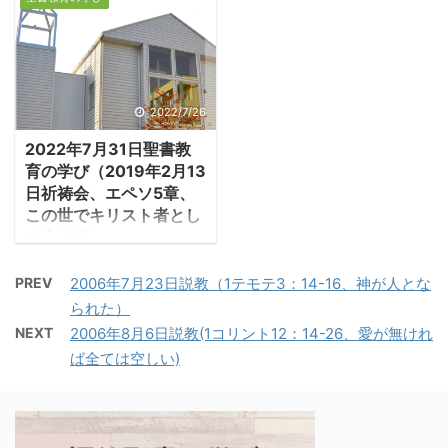
・マルコ福音書は16章で
る。 －マタイ6：1－
構成されているが、14章
4「見てもらおうとし
から受難週の日々の出来
て、人の前で善行をしな
事が克明に語られてい
いように注意しなさい。
く。マルティン・ケーラ
2022/7/26
さもないと、あなたがた
ーは、マルコ福音書を
の天の父の報いをいただ
2022年7月31日聖書教
「長い序文付きの受難物
けないことになる。だか
育の学び（2019年2月13
語」と表現した。1-13章
ら、あなたは施しをする
日祈祷会、エペソ5章、
は序文であり、本当の物
ときには、偽善者たちが
この世でキリスト者とし
語は14章から始まると理
て生きる）
人から ...
解した。14章は祭司長た
１．悪しき時代の中で
ちや律法学者はイエスを
PREV
2006年7月23日説教（1テモテ3：14-16、神が人とな
のキリスト者の生き方
捕らえて殺す方策を立て
られた）
・悪のはびこる世のただ
始めている記事から始ま
NEXT
2006年8月6日説教(1コリント12：14-26、愛が無けれ
中で、キリスト者として
る。 －マルコ14:1-2「過
ば全ては空しい)
生きるには、キリスト者
越祭と除酵祭の二日前に
としての召命を再確認す
なった。祭司長たちや律
ることが必要だ。牧会者
法学者たちは、何とか計
は勧める「あなた方は神
略を用いてイエスを捕ら