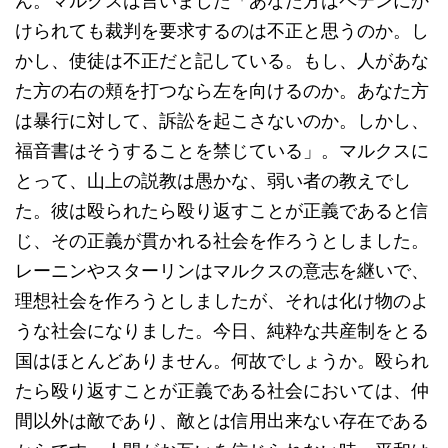
ん。マルクスは言いました「あなた方はペテンにか
けられても裁判を要求するのは不正と思うのか。し
かし、使徒は不正だと記している。もし、人があな
た方の右の頬を打つなら左を向けるのか。あなた方
は暴行に対して、訴訟を起こさないのか。しかし、
福音書はそうすることを禁じている」。マルクスに
とって、山上の説教は愚かな、弱い者の教えでし
た。彼は殴られたら殴り返すことが正義であると信
じ、その正義が貫かれる社会を作ろうとしました。
レーニンやスターリンはマルクスの意志を継いで、
理想社会を作ろうとしましたが、それは化け物のよ
うな社会になりました。今日、純粋な共産制をとる
国はほとんどありません。何故でしょうか。殴られ
たら殴り返すことが正義である社会においては、仲
間以外は敵であり、敵とは信用出来ない存在である