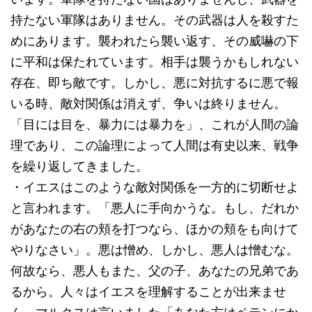
持たない軍隊はありません。その武器は人を殺すた
めにあります。襲われたら襲い返す、その威嚇の下
に平和は保たれています。相手は襲うかもしれない
存在、即ち敵です。しかし、悪に対抗するに悪で報
いる時、敵対関係は消えず、争いは終りません。
「目には目を、暴力には暴力を」、これが人間の論
理であり、この論理によって人間は有史以来、戦争
を繰り返してきました。
・イエスはこのような敵対関係を一方的に切断せよ
と言われます。「悪人に手向かうな。もし、だれか
があなたの右の頬を打つなら、ほかの頬をも向けて
やりなさい」。悪は憎め、しかし、悪人は憎むな。
何故なら、悪人もまた、父の子、あなたの兄弟であ
るから。人々はイエスを理解することが出来ませ