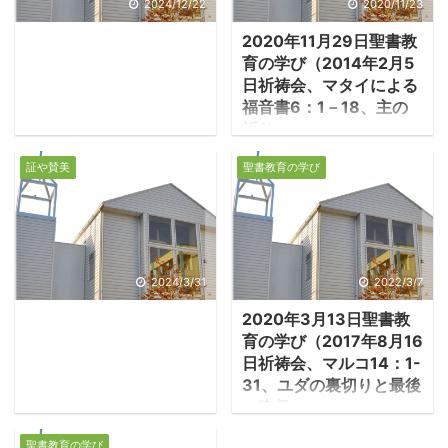
2024/12/22
2020/11/23
2020年11月29日聖書教
育の学び（2014年2月5
日祈祷会、マタイによる
福音書6：1－18、主の
祈り）
施しをするときには
証や賛美
聖書教育の学び
・信仰に偽善があっては
ならない。イエス時代の
ユダヤ教徒の三つの義務
は、「施しと祈りと断
食」であった。彼らはそ
2024/3/31
2022/3/7
れらの義務を果たしては
2020年3月13日聖書教
いたが、表面だけの心な
育の学び（2017年8月16
いものであった。イエス
日祈祷会、マルコ14：1-
は彼らの心を見抜いて厳
31、ユダの裏切りと最後
しく戒め、真の施しと祈
の晩餐）
りと断食は、かくあるべ
1.イエスを殺す計略
きと教えられたのであ
聖書教育の学び