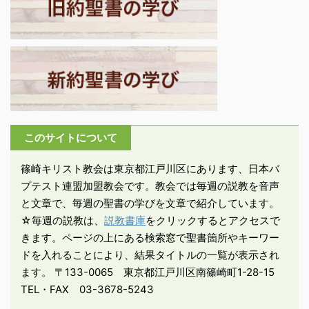
の子、聖なる者とされた
えて殺そうと ...
のだから、それにふさわ
しく生きよ」。 －エペソ
5:1「あなたがたは神に愛
されている子供ですか
ら、神に倣う者となりな
さい」。 ・神に倣うと
は、神がキリストを捧げ
このサイトについて
て下さったように、私た
ちも「自分を捧げる」こ
篠崎キリスト教会は東京都江戸川区にあります、日本バ
とだ。自分を献げるとは
プテスト連盟加盟教会です。教会では毎週の説教を音声
「自分を捨てる」こと
と文章で、毎週の聖書の学びを文章で紹介しています。
だ。その時、他者に対す
☆毎週の説教は、
説教書庫
をクリックするとアクセスで
る貪欲 ...
きます。ページの上にある検索窓で聖書箇所やキーワー
ドを入れることにより、結果タイトルの一覧が表示され
ます。 〒133-0065 東京都江戸川区南篠崎町1-28-15
TEL・FAX 03-3678-5243