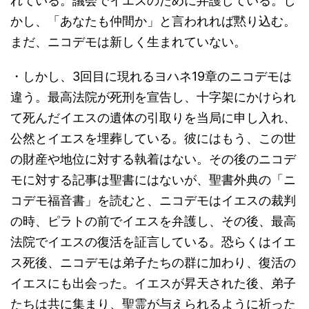
れている。議会でイエスのために弁護している。し
かし、「あなたも仲間か」と言われれば黙り込む。
まだ、ニコデモは新しく生まれていない。
・しかし、3回目に現れるヨハネ19章のニコデモは
違う。最高法院が死刑を宣告し、十字架にかけられ
て死んだイエスの遺体の引取りを当局に申し入れ、
公然とイエスを埋葬している。彼にはもう、この世
の財産や地位に対する執着はない。その後のニコデ
モに対する記事は聖書にはないが、聖書外典の「ニ
コデモ福音書」を読むと、ニコデモはイエスの裁判
の時、ピラトの前でイエスを弁護し、その後、最高
法院でイエスの復活を証言している。恐らくはイエ
ス死後、ニコデモは弟子たちの群に加わり、復活の
イエスにも出会った。イエスが昇天された後、弟子
たちは共に集まり、聖霊が与えられるように祈った