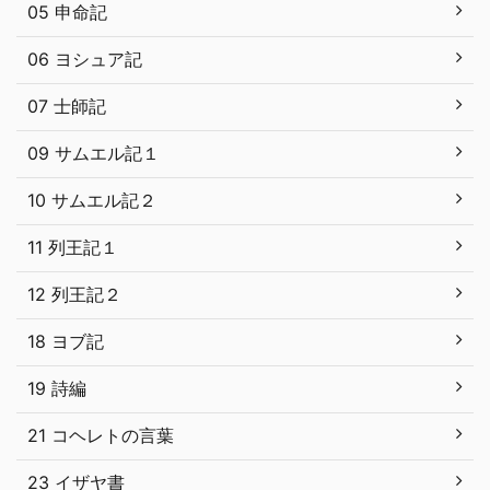
05 申命記
06 ヨシュア記
07 士師記
09 サムエル記１
10 サムエル記２
11 列王記１
12 列王記２
18 ヨブ記
19 詩編
21 コヘレトの言葉
23 イザヤ書