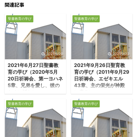
関連記事
聖書教育の学び
聖書教育の学び
2021/6/20
2021/9/22
2021年6月27日聖書教
2021年9月26日聖育教
育の学び（2020年5月
育の学び（2011年9月29
20日祈祷会、第一ヨハネ
日祈祷会、エゼキエル
5章、兄弟を愛し、彼の
43章、主の栄光が神殿
ために祈れ）
に戻る）
１．イエスをキリスト
１．主の栄光が神殿に
聖書教育の学び
聖書教育の学び
と告白できない人々 ・
戻る ・エゼキエル43章
ヨハネの教会では、グノ
は、再建された神殿に
ーシスと呼ばれる、異な
「主の栄光」が戻る幻が
る信仰を持つ人々が、教
描かれる。先にエゼキエ