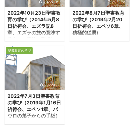
会を割って出て行った。
ルは主の栄光が神殿から
2022/10/18
2022/8/1
彼らはナザレのイエスが
出ていく幻を見た。人々
2022年10月23日聖書教
2022年8月7日聖書教育
「救い主キリスト」であ
の悪が極限に達し、主が
育の学び（2014年5月8
の学び（2019年2月20
ることを認めなかった。
エルサレムを捨てられた
日祈祷会、エズラ記8
日祈祷会、エペソ6章、
彼らは言う「イエスがバ
のだ。 －エゼキエル
章、エズラの旅の意味す
積極的従属)
プテスマを受けた時に神
10:18-19「主の栄光は神
るもの～律法の形成）
１．互いに仕え合いな
の霊が降り、イエスはキ
殿の敷居の上から出て、
1.エズラの帰還旅行の
さい。 ・牧会者は妻に
リストとなられた」。彼
ケルビムの上にとどまっ
聖書教育の学び
次第 ・エズラは前458
対して、「主に仕えるよ
らはイエスの受肉を否定
た。ケルビムは翼を広
年にユダに帰国した。エ
うに夫に仕えよ」と命
し、神の霊がバプテスマ
げ、傍らの車輪と共に出
ズラはバビロンに残った
じ、夫に対しても、「キ
の時に一時的にイエスに
て行くとき、私の目の前
捕囚民の子孫で、祭司の
リストが教会の為に身を
宿ったと考え、またキリ
で地から上って行き、主
家系であり、律法の教師
捨てられたように、妻を
2022/6/28
ストの受難も否定し、
の神殿の東の門の入り口
であった。捕囚時代、ユ
愛せ」と命じる。そこに
「イエスが十字架にかけ
で止まった」。 ・その主
2022年7月3日聖書教育
ダの民は民族の同一性を
あるのは従属関係ではな
られた時に、神の霊はイ
が再び神殿に戻られる。
の学び（2019年1月16日
保つために古代からの伝
く、仕え合う関係だ(エ
エスから出て行った」と
それは破壊されたエルサ
祈祷会、エペソ1章、パ
承をトーラー（モーセ5
ペソ5:22-25)。「与えら
主張する。 ...
レム再建のしるし ...
ウロの弟子からの手紙）
書）として編集し、バビ
れた関係の中で、互いに
１．キリストにある選
ロンにはトーラー（律
仕え合いなさい」と命じ
びを喜ぶ ・エペソ書は
法）の研究を行う律法学