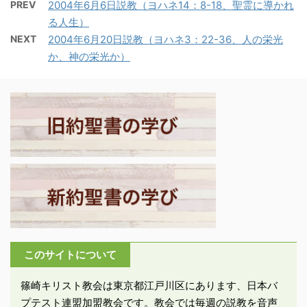
られる。同じ命令が父と
PREV
2004年6月6日説教（ヨハネ14：8-18、聖霊に導かれ
パウロの名によって書か
者も生れていた。その律
子にも言われる。 －エペ
る人生）
れているが、用語と文
法の教師エズラが祖国に
ソ6:1-4「子供たち、主
NEXT
2004年6月20日説教（ヨハネ3：22-36、人の栄光
体、思想内容から、パウ
律法を公布するために帰
に結ばれている者として
か、神の栄光か）
ロ自身の手になるもので
国した。バビロンからエ
両親に従いなさい・・・
はないとされる。内容的
ルサレムまで4ヶ月の旅
父親たち、子供を怒らせ
にはコロサイ書と多くの
程であった。 -エズラ
てはなりません。主がし
共通点を持っており、エ
7:7-10「アルタクセルク
つけ諭されるように ...
ペソ書の用語の四分の一
セス王の第七年に、イス
がコロサイ書にある。成
...
立時期は、パウロ没後
（六十年代に殉教）ある
程度の期間が経っている
と見られ、七十年代とか
八十年代が考えられる。
当時の教会は、周囲の異
このサイトについて
教世界からの圧迫と誘惑
の中で、集会内にキリス
篠崎キリスト教会は東京都江戸川区にあります、日本バ
トの福音から逸脱する異
プテスト連盟加盟教会です。教会では毎週の説教を音声
なった教えが入り込み、