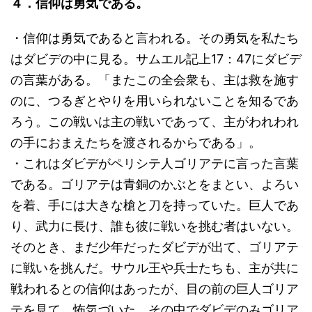
４．信仰は勇気である。
・信仰は勇気であると言われる。その勇気を私たち
はダビデの中に見る。サムエル記上17：47にダビデ
の言葉がある。「またこの全会衆も、主は救を施す
のに、つるぎとやりを用いられないことを知るであ
ろう。この戦いは主の戦いであって、主がわれわれ
の手におまえたちを渡されるからである」。
・これはダビデがペリシテ人ゴリアテに言った言葉
である。ゴリアテは青銅のかぶとをまとい、よろい
を着、手には大きな槍と刀を持っていた。巨人であ
り、武力に長け、誰も彼に戦いを挑む者はいない。
そのとき、まだ少年だったダビデが出て、ゴリアテ
に戦いを挑んだ。サウル王や兵士たちも、主が共に
戦われるとの信仰はあったが、目の前の巨人ゴリア
テを見て、怖気づいた。その中でダビデのみゴリア