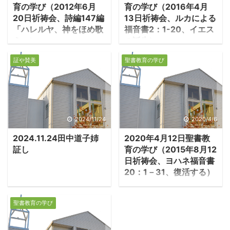
育の学び（2012年6月
育の学び（2016年4月
20日祈祷会、詩編147編
13日祈祷会、ルカによる
「ハレルヤ、神をほめ歌
福音書2：1-20、イエス
え」）
の誕生）
・詩篇147編はエズラ
1.イエスの誕生 ・イエ
証や賛美
聖書教育の学び
記とネヘミヤ記が背景に
スはローマ皇帝アウグス
なっている。エズラ記は
トゥスの時代に、ユダヤ
捕囚から帰還したユダヤ
のベツレヘムでお生まれ
の民がハガイとゼカリヤ
になったとルカは記す。
たちを中心に反対勢力の
アウグストゥスは帝国内
2024/11/24
2020/4/6
妨害に耐え抜き、神殿再
のすべての住民に税と兵
2024.11.24田中道子姉
2020年4月12日聖書教
建に成功したことを記
役を課すための住民登録
証し
育の学び（2015年8月12
す。 －エズラ6：15－
を命じ、それぞれが本籍
日祈祷会、ヨハネ福音書
16「この神殿はダレイオ
地への移動を強制され
20：1－31、復活する）
ス王の治世第六年のアダ
た。 －ルカ2：1－3「そ
1.イエスの復活 ・ヨハ
ルの月の二十三日に完成
のころ、皇帝アウグスト
ネ20章はイエスの弟子た
した。イスラエルの
ゥスから全領土の住民
聖書教育の学び
ちを中心とした人々が、
人々、祭司、レビ人、残
に、登録せよとの勅令が
イエスの復活を受容する
りの捕囚の子らは、喜び
出た。これはキリニウス