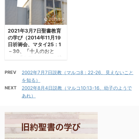
過程が記されている。イ
祝いつつその神殿の奉献
がシリア州の総督であっ
エスの遺体を墓に納めた
を行った。」 ・147編は
た時に行われた、最初の
のは金曜日で、翌土曜日
2021/3/2
捕囚からの解放と神殿再
住民登録である。人々は
の安息日の墓参りは、律
建の喜びから始まる。捕
皆、登録するためにおの
2021年3月7日聖書教育
法の規定で禁止されてい
囚の苦しみから解放さ
おの自分の町へ旅立っ
の学び（2014年11月19
たので、マリアたちがイ
れ、神殿再建を成し遂げ
た。」 ・ヨセフはベツレ
日祈祷会、マタイ25：1
エスの墓を訪れたのは日
たからこそ、その喜び ...
ヘムの出身であった ...
－30、「十人のおと
曜日の朝だった。墓の前
め」「タラントン」の喩
まで来たマリアは、墓を
え）
閉じた大石が転がされ、
PREV
2002年7月7日説教（マルコ8：22-26、見えないこと
1.「十人のおとめ」の
墓が開けられているのを
を知る）
喩え ・マタイ福音書で
見て驚き、ペトロたちに
NEXT
2002年8月4日説教（マルコ10:13-16、幼子のようで
は24章から「終末(世の
知らせた。彼らも驚き、
あれ）
終わり)」の出来事が描
直ちに募に向かった。 －
き込んである。最初に神
ヨハネ20：1－3「週の初
殿崩壊が語られ（24：
めの日、朝早く、まだ暗
2）、世の終わりのしる
いうちに、マグダラのマ
しが語られ（24：15
リアは墓に ...
～）、準備をしない者は