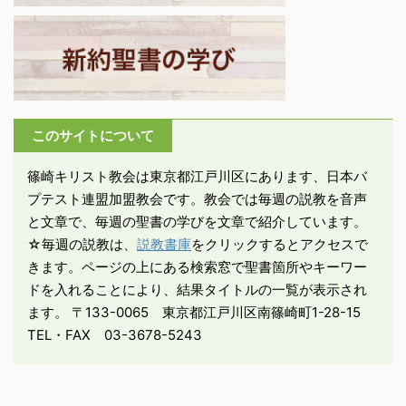
滅ぶ（24：36～）と警
告され、最後に「目を覚
ましていなさい」（24：
42）と語られる。その文
脈の中で「十人の乙女の
喩え」が語られている。
明らかに「終末をどう迎
このサイトについて
えるか」が課題となって
篠崎キリスト教会は東京都江戸川区にあります、日本バ
いる。 ・「十人のおと
プテスト連盟加盟教会です。教会では毎週の説教を音声
め」の喩えは、元来はイ
と文章で、毎週の聖書の学びを文章で紹介しています。
エスが「まじかに迫った
最後の審判に備えて準 ...
☆毎週の説教は、
説教書庫
をクリックするとアクセスで
きます。ページの上にある検索窓で聖書箇所やキーワー
ドを入れることにより、結果タイトルの一覧が表示され
ます。 〒133-0065 東京都江戸川区南篠崎町1-28-15
TEL・FAX 03-3678-5243