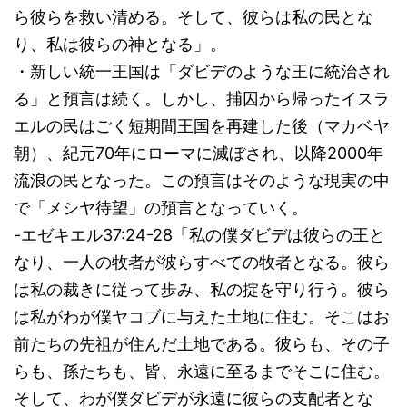
ら彼らを救い清める。そして、彼らは私の民とな
り、私は彼らの神となる」。
・新しい統一王国は「ダビデのような王に統治され
る」と預言は続く。しかし、捕囚から帰ったイスラ
エルの民はごく短期間王国を再建した後（マカベヤ
朝）、紀元70年にローマに滅ぼされ、以降2000年
流浪の民となった。この預言はそのような現実の中
で「メシヤ待望」の預言となっていく。
-エゼキエル37:24-28「私の僕ダビデは彼らの王と
なり、一人の牧者が彼らすべての牧者となる。彼ら
は私の裁きに従って歩み、私の掟を守り行う。彼ら
は私がわが僕ヤコブに与えた土地に住む。そこはお
前たちの先祖が住んだ土地である。彼らも、その子
らも、孫たちも、皆、永遠に至るまでそこに住む。
そして、わが僕ダビデが永遠に彼らの支配者とな