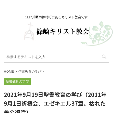
江戸川区南篠崎町にあるキリスト教会です
HOME
>
聖書教育の学び
>
聖書教育の学び
2021年9月19日聖書教育の学び（2011年
9月1日祈祷会、エゼキエル37章、枯れた
骨の復活）