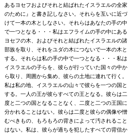
あるヨセフおよびそれと結ばれたイスラエルの全家
のために』と書き記しなさい。それらを互いに近づ
けて一本の木としなさい。それらはあなたの手の中
で一つとなる・・・私はエフライムの手の中にある
ヨセフの木、およびそれと結ばれたイスラエルの諸
部族を取り、それをユダの木につないで一本の木と
する。それらは私の手の中で一つとなる・・・私は
イスラエルの子らを、彼らが行っていた国々の中か
ら取り、周囲から集め、彼らの土地に連れて行く。
私は私の地、イスラエルの山々で彼らを一つの国と
する。一人の王が彼らすべての王となる。彼らは二
度と二つの国となることなく、二度と二つの王国に
分かれることはない。彼らは二度と彼らの偶像や憎
むべきもの、もろもろの背きによって汚されること
はない。私は、彼らが過ちを犯したすべての背信か