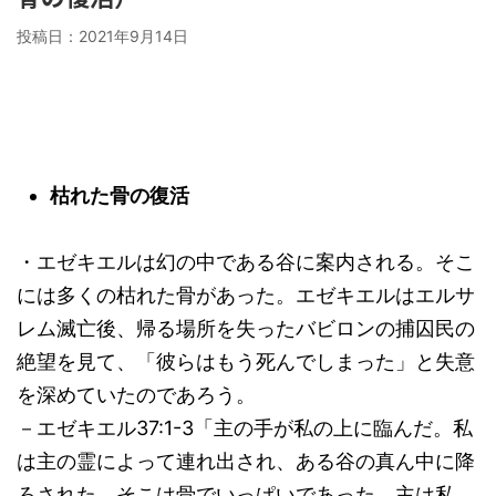
投稿日：
2021年9月14日
枯れた骨の復活
・エゼキエルは幻の中である谷に案内される。そこ
には多くの枯れた骨があった。エゼキエルはエルサ
レム滅亡後、帰る場所を失ったバビロンの捕囚民の
絶望を見て、「彼らはもう死んでしまった」と失意
を深めていたのであろう。
－エゼキエル37:1-3「主の手が私の上に臨んだ。私
は主の霊によって連れ出され、ある谷の真ん中に降
ろされた。そこは骨でいっぱいであった。主は私