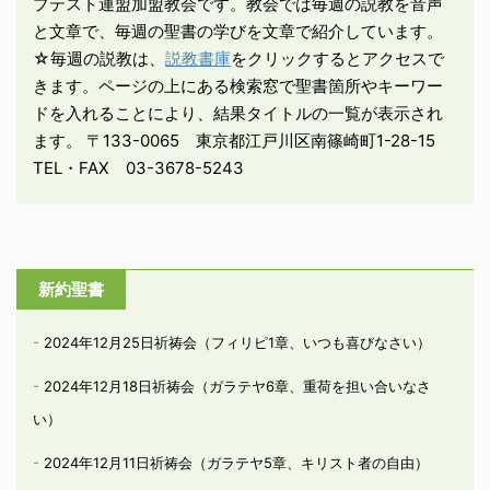
プテスト連盟加盟教会です。教会では毎週の説教を音声
リアは墓に ...
と文章で、毎週の聖書の学びを文章で紹介しています。
☆毎週の説教は、
説教書庫
をクリックするとアクセスで
きます。ページの上にある検索窓で聖書箇所やキーワー
ドを入れることにより、結果タイトルの一覧が表示され
ます。 〒133-0065 東京都江戸川区南篠崎町1-28-15
TEL・FAX 03-3678-5243
新約聖書
2024年12月25日祈祷会（フィリピ1章、いつも喜びなさい）
2024年12月18日祈祷会（ガラテヤ6章、重荷を担い合いなさ
い）
2024年12月11日祈祷会（ガラテヤ5章、キリスト者の自由）