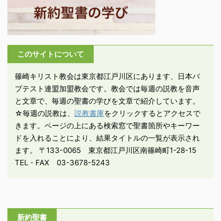
せた歌をもって、奉献式
と祝典を行おうとした。
詠唱者たちは、それぞれ
エルサレム周辺の盆地、
ネトファ人の村々、ベ
このサイトについて
ト・ギルガルおよびゲバ
やアズマベトの田舎など
篠崎キリスト教会は東京都江戸川区にあります、日本バ
から集まって来た ...
プテスト連盟加盟教会です。教会では毎週の説教を音声
と文章で、毎週の聖書の学びを文章で紹介しています。
☆毎週の説教は、
説教書庫
をクリックするとアクセスで
きます。ページの上にある検索窓で聖書箇所やキーワー
ドを入れることにより、結果タイトルの一覧が表示され
ます。 〒133-0065 東京都江戸川区南篠崎町1-28-15
TEL・FAX 03-3678-5243
新約聖書