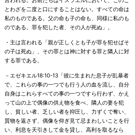
言われる。お前たちはイスラエルにおいて、このこ
とわざを二度と口にすることはない。すべての命は
私のものである。父の命も子の命も、同様に私のも
のである。罪を犯した者、その人が死ぬ」。
・主は言われる「親が正しくとも子が罪を犯せばそ
の子は死ぬ」、その罪とは神に対する罪と隣人に対
する罪である。
－エゼキエル18:10-13「彼に生まれた息子が乱暴者
で、これらの事の一つでも行う人の血を流し、自分
自身はこれらすべての事の一つですら行わず、かえ
って山の上で偶像の供え物を食べ、隣人の妻を犯
し、貧しい者、乏しい者を抑圧し、力ずくで奪い、
質物を返さず、偶像を仰ぎ見て忌まわしいことを行
い、利息を天引きして金を貸し、高利を取るなら