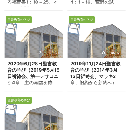
る福音書1：18－25、イ
4：1－16、荒野の試
エスの誕生）
み）
イエス・キリストの誕
１．荒野の試み ・イ
聖書教育の学び
聖書教育の学び
生の次第 ・マタイは福
エスがバプテスマを受け
音書の冒頭に「イエス・
られた時、天から声があ
キリストの系図」を置
った「あなたは私の愛す
く。マタイの意図は、18
る子、私の心に適う
節以下の「イエス・キリ
者」。自分がメシアであ
2020/6/24
2019/11/18
ストの誕生」に明示され
ると自覚されたイエス
2020年6月28日聖書教
2019年11月24日聖書教
ている。「イエスはメシ
は、何をすべきかを知る
育の学び（2019年5月15
育の学び（2014年3月
アであり、ダビデの家系
ために、霊により荒野に
日祈祷会、第一テサロニ
13日祈祷会、マラキ3
から生まれた」ことを明
導かれた。 －ルカ4:1-
ケ4章、主の再臨を待
章、旧約から新約へ）
示するために、この系図
2「イエスは聖霊に満ち
つ）
1.十分の一を捧げよ ・マ
を福音書の導入部とし
て、ヨルダン川からお帰
１．神に喜ばれる生活
ラキ書は前460年頃に書
た。 －マタイ1：1－
りになった。そして、荒
聖書教育の学び
とは何か ・キリストを
かれた。捕囚から帰還し
17「アブラハムの子ダビ
れ野の中を“霊”によって
信じる者は、神に喜ばれ
た人々は神の宮であるエ
デの子、イエス・キリス
引き回され、四十日間、
る生活をしたいと願う。
ルサレム神殿を再建すれ
トの系図・・・エッサイ
悪魔から誘惑を受けられ
神に喜ばれる生活とは、
ば祝福が再び来ると信
はダビデ王をもうけた。
た。その間、何も食べ