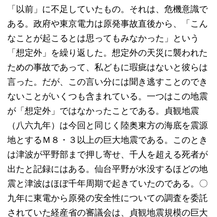
「以前」に不足していたもの。それは、危機意識で
ある。政府や東京電力は原発事故直後から、「こん
なことが起こるとは思ってもみなかった」という
「想定外」を繰り返した。想定外の天災に襲われた
ための事故であって、私どもに瑕疵はないと彼らは
言った。だが、この言い分には聞き逃すことのでき
ないことがいくつも含まれている。一つはこの地震
が「想定外」ではなかったことである。貞観地震
（八六九年）は今回と同じく陸奥東方の海底を震源
地とするＭ８・３以上の巨大地震である。このとき
は津波が平野部まで押し寄せ、千人を超える死者が
出たと記録にはある。仙台平野が水没するほどの地
震と津波はほぼ千年周期で起きていたのである。〇
九年に東電から原発の安全性についての調査を委託
されていた経産省の審議会は、貞観地震規模の巨大