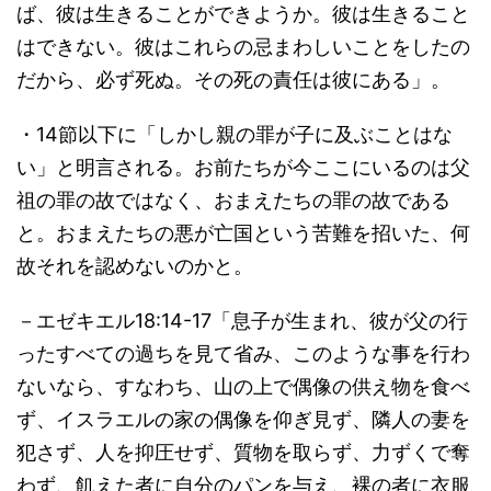
ば、彼は生きることができようか。彼は生きること
はできない。彼はこれらの忌まわしいことをしたの
だから、必ず死ぬ。その死の責任は彼にある」。
・14節以下に「しかし親の罪が子に及ぶことはな
い」と明言される。お前たちが今ここにいるのは父
祖の罪の故ではなく、おまえたちの罪の故である
と。おまえたちの悪が亡国という苦難を招いた、何
故それを認めないのかと。
－エゼキエル18:14-17「息子が生まれ、彼が父の行
ったすべての過ちを見て省み、このような事を行わ
ないなら、すなわち、山の上で偶像の供え物を食べ
ず、イスラエルの家の偶像を仰ぎ見ず、隣人の妻を
犯さず、人を抑圧せず、質物を取らず、力ずくで奪
わず、飢えた者に自分のパンを与え、裸の者に衣服