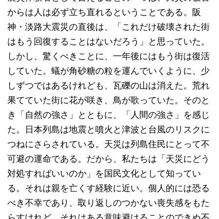
からは人は必ず立ち直れるということである。阪
神・淡路大震災の直後は、「これだけ破壊された街
はもう回復することはないだろう」と思っていた。
しかし、驚くべきことに、一年後にはもう街は復活
していた。蟻が角砂糖の粒を運んでいくように、少
しずつではあるけれども、瓦礫の山は消えた。荒れ
果てていた街に花が咲き、鳥が歌っていた。そのと
き「自然の強さ」とともに、「人間の強さ」を感じ
た。日本列島は地震と噴火と津波と台風のリスクに
つねにさらされている。天災は列島住民にとって不
可避の運命である。だから、私たちは「天災にどう
対処すればいいのか」を国民文化として知ってい
る。それは親を亡くす経験に近い。個人的には恐る
べき不幸であり、取り返しのつかない喪失感をもた
らすけれど、それはある意味避けることのできぬ不