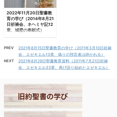
清くなることだ。 －第一
じ、神殿の再建に取り組
2022/11/16
ダビデはウリヤの妻によ
ず、その期間が終わると
テサロニケ4:1-3「主イ
み、神殿は完成した。し
ってソロモンをもう
空腹を覚えられた」。 ・
2022年11月20日聖書教
エスに結ばれた者として
かし何も変わらなかっ
け・・・バビロンへ移住
荒野でささやく声がイエ
育の学び（2014年8月21
私たちは更に願い、また
た。国の独立は起こら
させられた後、エコンヤ
スを誘惑した。「メシア
日祈祷会、ネヘミヤ記12
勧めます。あなたがた
ず、飢饉やいなごの害で
はシャルティ ...
であればこの石をパ ...
章、城壁の奉献式）
は、神に喜ばれるために
収穫は少なく、人々は神
1.城壁奉献式 ・ネヘ
どのように歩むべきか
の愛を疑い始め、「主は
ミヤ12章は城壁奉献式の
を、私たちから学びまし
本当におられるのか。私
PREV
2021年8月15日聖書教育の学び（2011年3月10日祈祷
模様を記す。前445年の
た。そして、現にそのよ
たちのことを気にしてお
会、エゼキエル13章、偽りの預言者は砕かれる）
ことである。最初に奉献
うに歩んでいますが、ど
られるのか」と問い始め
NEXT
2021年8月29日聖書教育資料（2011年7月21日祈祷
式準備のためにレビ人が
うか、その歩みを今後も
ていた。 －マラキ2：
会、エゼキエル33章、再び語り始めたエゼキエル）
集められたと記されてい
更に続けてください。私
17「あなたたちは、自分
る。 －ネヘミヤ記12:27-
たちが主イエスによって
の語る言葉によって主を
29「エルサレムの城壁の
どのように命令したか、
疲れさせている。それな
奉献に際して、人々は、
あなたがたはよく知って
のに、あなたたちは言う
あらゆる所からレビ人を
いるはずです。実に、神
『どのように疲れさせた
求め、エルサレムに来さ
の御心は、あなたがた ...
のですか』、と。あなた
せて、感謝の祈りと、シ
...
ンバルや竪琴や琴に合わ