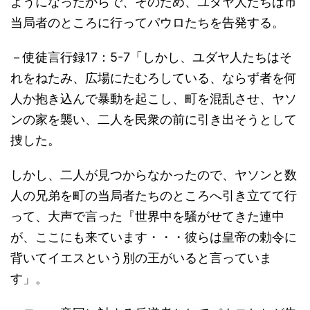
ようになったからで、そのため、ユダヤ人たちは市
当局者のところに行ってパウロたちを告発する。
－使徒言行録17：5-7「しかし、ユダヤ人たちはそ
れをねたみ、広場にたむろしている、ならず者を何
人か抱き込んで暴動を起こし、町を混乱させ、ヤソ
ンの家を襲い、二人を民衆の前に引き出そうとして
捜した。
しかし、二人が見つからなかったので、ヤソンと数
人の兄弟を町の当局者たちのところへ引き立てて行
って、大声で言った『世界中を騒がせてきた連中
が、ここにも来ています・・・彼らは皇帝の勅令に
背いてイエスという別の王がいると言っていま
す」。