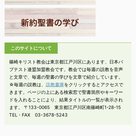
改めて、太陽の下に行わ
れる虐げのすべてを見
た。見よ、虐げられる人
の涙を。彼らを慰める者
はない。見よ、虐げる者
の手にある力を。彼らを
慰める者はない」。 ・イ
このサイトについて
スラエルの伝統神学は、
「神は弱者が虐げられた
篠崎キリスト教会は東京都江戸川区にあります、日本バ
ままには放置されない」
プテスト連盟加盟教会です。教会では毎週の説教を音声
と説く。 -箴言2 ...
と文章で、毎週の聖書の学びを文章で紹介しています。
☆毎週の説教は、
説教書庫
をクリックするとアクセスで
きます。ページの上にある検索窓で聖書箇所やキーワー
ドを入れることにより、結果タイトルの一覧が表示され
ます。 〒133-0065 東京都江戸川区南篠崎町1-28-15
TEL・FAX 03-3678-5243