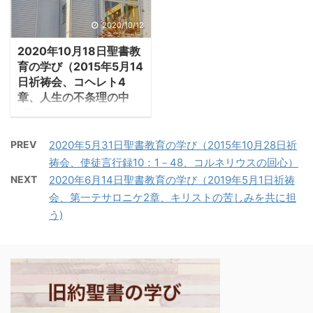
描かれる。先にエゼキエ
エスの遺体を墓に納めた
造られた主から来る」。
教世界からの圧迫と誘惑
ルは主の栄光が神殿から
のは金曜日で、翌土曜日
2020/10/12
・この歌は、イスラエル
の中で、集会内にキリス
出ていく幻を見た。人々
の安息日の墓参りは、律
の人々がバビロンに捕囚
トの福音から逸脱する異
2020年10月18日聖書教
の悪が極限に達し、主が
法の規定で禁止されてい
となり、やがてエルサレ
なった教えが入り込み、
育の学び（2015年5月14
エルサレムを捨てられた
たので、マリアたちがイ
ムへの巡礼が許されるよ
異教的環境に ...
日祈祷会、コヘレト4
のだ。 －エゼキエル
エスの墓を訪れたのは日
うになった時代 ...
章、人生の不条理の中
10:18-19「主の栄光は神
曜日の朝だった。墓の前
で）
殿の敷居の上から出て、
まで来たマリアは、墓を
1.人生の不条理にコヘレ
ケルビムの上にとどまっ
閉じた大石が転がされ、
PREV
2020年5月31日聖書教育の学び（2015年10月28日祈
トはどう対処するのか
た。ケルビムは翼を広
墓が開けられているのを
祷会、使徒言行録10：1－48、コルネリウスの回心）
・世には権力者が弱者と
げ、傍らの車輪と共に出
見て驚き、ペトロたちに
NEXT
2020年6月14日聖書教育の学び（2019年5月1日祈祷
虐げるという現実があ
て行くとき、私の目の前
知らせた。彼らも驚き、
会、第一テサロニケ2章、キリストの苦しみを共に担
る。問題はそのような現
で地から上って行き、主
直ちに募に向かった。 －
う)
実があっても、誰もそれ
の神殿の東の門の入り口
ヨハネ20：1－3「週の初
を是正しようとはしない
で止まった」。 ・その主
めの日、朝早く、まだ暗
ことだとコヘレトは嘆
が再び神殿に戻られる。
いうちに、マグダラのマ
く。もちろん、コヘレト
それは破壊されたエルサ
リアは墓に ...
も嘆くだけで何もしな
レム再建のしるし ...
い。 -コヘレト4:1「私は