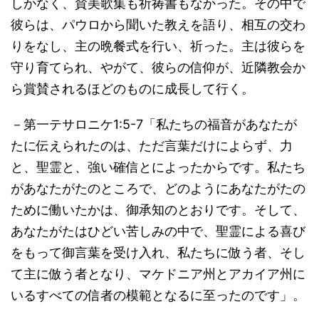
しかなく、賛美歌集も祈祷書もなかった。その中で
彼らは、パウロから聞いた教えを語り、相互の交わ
りをなし、主の晩餐式を行い、祈った。主は彼らを
守り育てられ、やがて、彼らの信仰が、近隣教会か
ら賞賛されるほどのものに成長して行く。
－第一テサロニケ1:5-7「私たちの福音があなたが
たに伝えられたのは、ただ言葉だけによらず、力
と、聖霊と、強い確信とによったからです。私たち
があなたがたのところで、どのようにあなたがたの
ために働いたかは、御承知のとおりです。そして、
あなたがたはひどい苦しみの中で、聖霊による喜び
をもって御言葉を受け入れ、私たちに倣う者、そし
て主に倣う者となり、マケドニア州とアカイア州に
いるすべての信者の模範となるに至ったのです」。