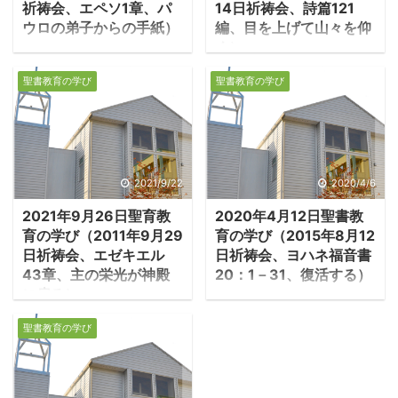
祈祷会、エペソ1章、パ
14日祈祷会、詩篇121
ウロの弟子からの手紙）
編、目を上げて山々を仰
ぐ）
１．キリストにある選
１．私の助けは天地を
びを喜ぶ ・エペソ書は
聖書教育の学び
聖書教育の学び
造られた主から来る ・
パウロの名によって書か
詩編121編は数ある詩篇
れているが、用語と文
の中でも特に愛唱されて
体、思想内容から、パウ
きた。日本では別所梅之
ロ自身の手になるもので
助訳で讚美歌となり、
はないとされる。内容的
2021/9/22
2020/4/6
「山辺に向かいてわれ」
にはコロサイ書と多くの
2021年9月26日聖育教
2020年4月12日聖書教
（新生讚美歌435番）と
共通点を持っており、エ
育の学び（2011年9月29
育の学び（2015年8月12
して親しまれている。
ペソ書の用語の四分の一
日祈祷会、エゼキエル
日祈祷会、ヨハネ福音書
元々の詩はエルサレムの
がコロサイ書にある。成
43章、主の栄光が神殿
20：1－31、復活する）
神殿への巡礼の時に歌わ
立時期は、パウロ没後
に戻る）
1.イエスの復活 ・ヨハ
れた歌だ。 －詩篇121:1-
（六十年代に殉教）ある
１．主の栄光が神殿に
ネ20章はイエスの弟子た
2「私は山に向かって目
程度の期間が経っている
聖書教育の学び
戻る ・エゼキエル43章
ちを中心とした人々が、
を上げる。私の助けは、
と見られ、七十年代とか
は、再建された神殿に
イエスの復活を受容する
どこから来るのだろう
八十年代が考えられる。
「主の栄光」が戻る幻が
過程が記されている。イ
か。私の助けは、天地を
当時の教会は、周囲の異