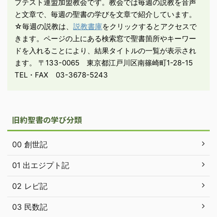
プテスト連盟加盟教会です。教会では毎週の説教を音声
いた（今も昔の岩穴の墓
と文章で、毎週の聖書の学びを文章で紹介しています。
が残っている）。遺体は
☆毎週の説教は、
説教書庫
をクリックするとアクセスで
棺に納めず布で包み、岩
きます。ページの上にある検索窓で聖書箇所やキーワー
穴の壇上 ...
ドを入れることにより、結果タイトルの一覧が表示され
ます。 〒133-0065 東京都江戸川区南篠崎町1-28-15
TEL・FAX 03-3678-5243
旧約聖書の学び分類
00 創世記
01 出エジプト記
02 レビ記
03 民数記