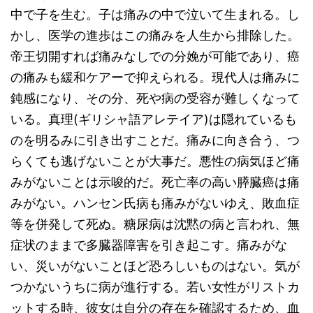
中で子を生む。子は痛みの中で泣いて生まれる。し
かし、医学の進歩はこの痛みを人生から排除した。
帝王切開すれば痛みなしでの分娩が可能であり、癌
の痛みも緩和ケアーで抑えられる。現代人は痛みに
鈍感になり、その分、死や病の受容が難しくなって
いる。真理(ギリシャ語アレテイア)は隠れているも
のを明るみに引き出すことだ。痛みに向き合う、つ
らくても逃げないことが大事だ。悪性の病気ほど痛
みがないことは示唆的だ。死亡率の高い膵臓癌は痛
みがない。ハンセン氏病も痛みがないゆえ、敗血症
等を併発して死ぬ。糖尿病は沈黙の病と言われ、無
症状のままで多臓器障害を引き起こす。痛みがな
い、災いがないことほど恐ろしいものはない。気が
つかないうちに病が進行する。若い女性がリストカ
ットする時、彼女は自分の存在を確認するため、血