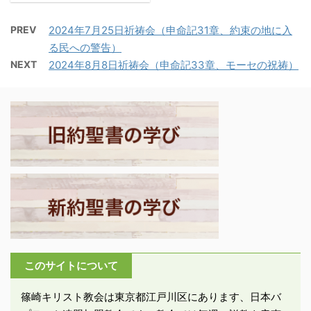
った。そこに、信者のユ
り、再建は進んでいなか
1.墓に葬られる ・イ
ダヤ人の子で、ギリシア
った。エズラ記には、城
PREV
2024年7月25日祈祷会（申命記31章、約束の地に入
エス時代、十字架刑に処
人を父親に持つ、テモテ
壁再建を禁止する申請書
る民への警告）
された罪人の遺体は、十
という弟子がいた。彼は
の写しが記録されてい
NEXT
2024年8月8日祈祷会（申命記33章、モーセの祝祷）
字架上に放置されて曝し
リストラとイコニオンの
る。 -エズラ記4:11-
ものにされるか、共同墓
兄弟の間で評判の良い人
16「アルタクセルクセス
地に葬られるか、いずれ
であった。パウロはこの
王に、ユーフラテス西方
にしても罪人の遺体は租
テモテを一緒に連れて行
の臣下一同より御報告し
末な扱いを受けていた。
きたかったので、その地
ます。王のもとからこち
しかし、イエスの遺体
方に住むユダヤ人の手前
らに上って来たユダの者
は、アリマタヤのヨセフ
...
らがエルサレム ...
に引き取られ、新しい墓
に葬られた。男の弟子た
ちは逃走してその場には
いなかったが、婦人たち
（マグダラのマリアとも
このサイトについて
う一人のマリア）が、埋
葬を見守った。エルサレ
篠崎キリスト教会は東京都江戸川区にあります、日本バ
ムでは岩穴が墓となって