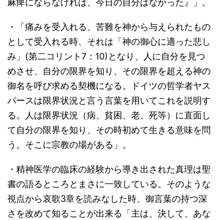
麻痺にならなければ、今日の自分はなかった』」。
・「痛みを受入れる、苦難を神から与えられたもの
として受入れる時、それは「神の御心に適った悲し
み」(第二コリント7：10)となり、人に自分を見つ
めさせ、自分の限界を知り、その限界を超える神の
御名を呼び求める契機になる。ドイツの哲学者ヤス
パースは限界状況と言う言葉を用いてこれを説明す
る。人は限界状況（病、貧困、老、死等）に直面し
て自分の限界を知り、その時初めて生きる意味を問
う。そこに宗教の場がある」。
・精神医学の臨床の経験から導き出された真理は聖
書の語るところとまさに一致している。そのような
視点から哀歌3章を読みなした時、御言葉の持つ深
さを改めて知ることが出来る「主は、決して、あな