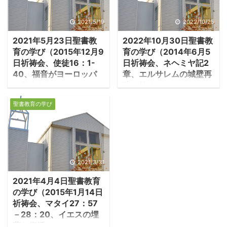
2021/5/19
2022/10/25
2021年5月23日聖書教
2022年10月30日聖書教
育の学び（2015年12月9
育の学び（2014年6月5
日祈祷会、使徒16：1-
日祈祷会、ネヘミヤ記2
40、福音がヨーロッパ
章、エルサレムの城壁再
に伝えられる）
建の始め）
1.テモテ、ルカ、伝道
1.エルサレムの城壁再
聖書教育の学び
旅行に加わる ・パウロ
建が許可される ・捕囚か
は二度目の伝道旅行で、
らの最初の帰還（前539
テモテに出会い、彼を弟
年）から100年近く経っ
子とする。テモテはギリ
た前445年、エルサレム
シア人とユダヤ人の血が
の城壁はまだ再建され
2021/3/31
混じった半ユダヤ人であ
ず、町は廃墟のままに放
2021年4月4日聖書教育
った。彼は後にパウロの
置されていた。城壁再建
の学び（2015年1月14日
最愛の弟子となる。 －使
の動きは何度もあった
祈祷会、マタイ27：57
徒16：1－5「パウロはデ
が、現地を支配するサマ
－28：20、イエスの埋
ルベにもリストラにも行
リヤ人たちの妨害によ
葬と復活）