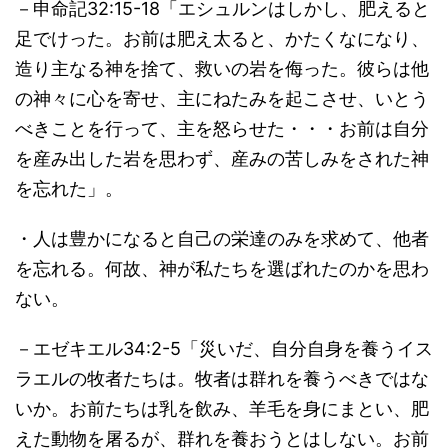
－申命記32:15-18「エシュルンはしかし、肥えると
足でけった。お前は肥え太ると、かたくなになり、
造り主なる神を捨て、救いの岩を侮った。彼らは他
の神々に心を寄せ、主にねたみを起こさせ、いとう
べきことを行って、主を怒らせた・・・お前は自分
を産み出した岩を思わず、産みの苦しみをされた神
を忘れた」。
・人は豊かになると自己の栄達のみを求めて、他者
を忘れる。何故、神が私たちを選ばれたのかを思わ
ない。
－エゼキエル34:2-5「災いだ、自分自身を養うイス
ラエルの牧者たちは。牧者は群れを養うべきではな
いか。お前たちは乳を飲み、羊毛を身にまとい、肥
えた動物を屠るが、群れを養おうとはしない。お前