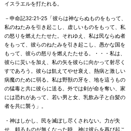
イスラエルを打たれる。
－申命記32:21-25「彼らは神ならぬものをもって、
私のねたみを引き起こし、虚しいものをもって、私
の怒りを燃えたたせた。それゆえ、私は民ならぬ者
をもって、彼らのねたみを引き起こし、愚かな国を
もって、彼らの怒りを燃えたたせる。・・・私は、
彼らに災いを加え、私の矢を彼らに向かって射尽く
すであろう。彼らは飢えてやせ衰え、熱病と激しい
病魔のために弱る。私は野獣の牙を、地を這うもの
の猛毒と共に彼らに送る。外では剣が命を奪い、家
には恐れがあって、若い男と女、乳飲み子と白髪の
者を共に襲う」。
・神はしかし、民を滅ぼし尽くされない。力が失
せ、頼るものが無くなった時、神は彼らを再び起こ