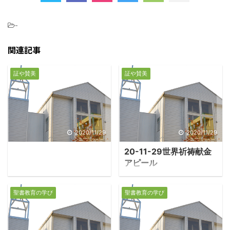
-
関連記事
証や賛美
証や賛美
2020/11/29
2020/11/29
20-11-29世界祈祷献金
アピール
聖書教育の学び
聖書教育の学び