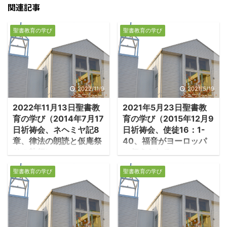
関連記事
聖書教育の学び
聖書教育の学び
2022/11/9
2021/5/19
2022年11月13日聖書教
2021年5月23日聖書教
育の学び（2014年7月17
育の学び（2015年12月9
日祈祷会、ネヘミヤ記8
日祈祷会、使徒16：1-
章、律法の朗読と仮庵祭
40、福音がヨーロッパ
りの執行）
に伝えられる）
1.律法の朗読によって
1.テモテ、ルカ、伝道
聖書教育の学び
聖書教育の学び
人々は泣いた ・ネヘミ
旅行に加わる ・パウロ
ヤ記はエルサレムの城壁
は二度目の伝道旅行で、
修復のためのネヘミヤの
テモテに出会い、彼を弟
働きを彼の手記の形で物
子とする。テモテはギリ