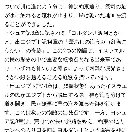
ついで川に進むよう命じ、神は約束通り、祭司の足
が水に触れると流れが止まり、民は乾いた地面を渡
ることができました。
・シュア記3章に記される「ヨルダン川渡河とか」
と、出エジプト記14章の「葦あしの海うみ（紅海こ
うかい）の奇跡」。この2つの物語は、イスラエル
の民の歴史の中で重要な転換点となる出来事であ
り、いずれも神の力と導きによって困難な境界きょ
うかい線を越えるこえる経験を描いています。
・出エジプト記14章は、奴隷状態にあったイスラエ
ルの民がエジプトから脱出する際、神が海を分けて
道を開き、民が無事に葦の海を渡る奇跡を行いま
す。これは救いの物語の出発点です。一方、ヨシュ
ア記3章は、荒野での長い旅路を終え、約束の地カ
ナンへの入り口を前にヨルダン川という障害を神に