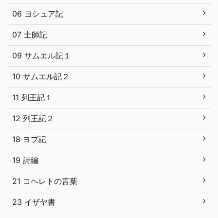
06 ヨシュア記
07 士師記
09 サムエル記１
10 サムエル記２
11 列王記１
12 列王記２
18 ヨブ記
19 詩編
21 コヘレトの言葉
23 イザヤ書