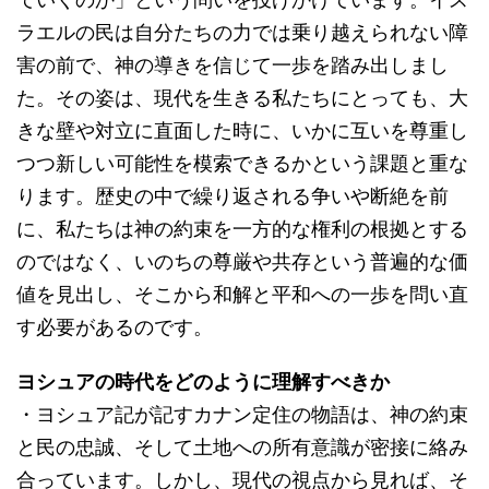
ラエルの民は自分たちの力では乗り越えられない障
害の前で、神の導きを信じて一歩を踏み出しまし
た。その姿は、現代を生きる私たちにとっても、大
きな壁や対立に直面した時に、いかに互いを尊重し
つつ新しい可能性を模索できるかという課題と重な
ります。歴史の中で繰り返される争いや断絶を前
に、私たちは神の約束を一方的な権利の根拠とする
のではなく、いのちの尊厳や共存という普遍的な価
値を見出し、そこから和解と平和への一歩を問い直
す必要があるのです。
ヨシュアの時代をどのように理解すべきか
・ヨシュア記が記すカナン定住の物語は、神の約束
と民の忠誠、そして土地への所有意識が密接に絡み
合っています。しかし、現代の視点から見れば、そ