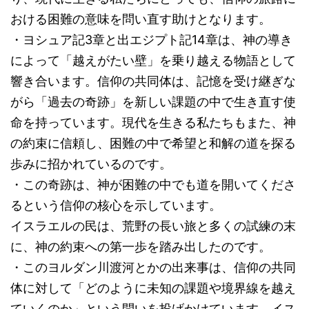
おける困難の意味を問い直す助けとなります。
・ヨシュア記3章と出エジプト記14章は、神の導き
によって「越えがたい壁」を乗り越える物語として
響き合います。信仰の共同体は、記憶を受け継ぎな
がら「過去の奇跡」を新しい課題の中で生き直す使
命を持っています。現代を生きる私たちもまた、神
の約束に信頼し、困難の中で希望と和解の道を探る
歩みに招かれているのです。
・この奇跡は、神が困難の中でも道を開いてくださ
るという信仰の核心を示しています。
イスラエルの民は、荒野の長い旅と多くの試練の末
に、神の約束への第一歩を踏み出したのです。
・このヨルダン川渡河とかの出来事は、信仰の共同
体に対して「どのように未知の課題や境界線を越え
ていくのか」という問いを投げかけています。イス