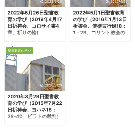
語る（1‐7章）が、8章以
シア人とユダヤ人の血が
2022/6/20
2022/4/25
降は城壁再建後にネヘミ
混じった半ユダヤ人であ
2022年6月26日聖書教
2022年5月1日聖書教育
ヤが行った様々の改革を
った。彼は後にパウロの
育の学び（2019年4月17
の学び（2016年1月13日
物語の形で描く。最初に
最愛の弟子となる。 －使
日祈祷会、コロサイ書4
祈祷会、使徒言行録18：
語られるのは、ネヘミヤ
徒16：1－5「パウロはデ
章、祈りの輪)
1－28、コリント教会の
がバビロンから読んだ律
ルベにもリストラにも行
設立）
１．パウロの最後の勧
法の教師エズラによる律
った。そこに、信者のユ
1.コリント教会の設立
め ・コロサイ教会の創
法の朗読である。 ‐ネヘ
ダヤ人の子で、ギリシア
聖書教育の学び
・パウロはアテネを離
立者エパフラスはエペソ
ミヤ記7:72ｂ-8：1「第
人を父親に持つ、テモテ
れ、コリントへ移った。
の獄中にパウロを訪ね、
七の月になり、イスラエ
という弟子がいた。彼は
この時のパウロはアテネ
教会が異なる福音に惑わ
ルの人々は自分たちの町
リストラとイコニオンの
伝道の失敗から、落ち込
され、混乱していると伝
にいたが、民は皆、水の
兄弟の間で評判の良い人
んでいた。自分には伝道
えた。パウロはコロサイ
2020/3/23
門の前にある広場に集ま
であった。パウロはこの
者としての雄弁さが欠け
の人々の為に祈りなが
って一人の人のようにな
テモテを一緒に連れて行
2020年3月29日聖書教
ているのではないかとの
ら、この手紙を書く。同
った。彼らは書記官エズ
きたかったので、その地
育の学び（2015年7月22
思いもあったかもしれな
時にパウロはコロサイの
ラに主がイスラエ ...
方に住むユダヤ人の手前
日祈祷会、ヨハネ18：
い。 －Ⅰコリント2:3-
人々にも、祈って欲しい
...
28‐40、ピラトの裁判）
4「そちらに行ったと
と伝える。共に祈りあ
1.ピラトから尋問される
き、私は衰弱していて、
う、そこに祈りに結ばれ
・木曜日の深夜、イエ
恐れに取りつかれ、ひど