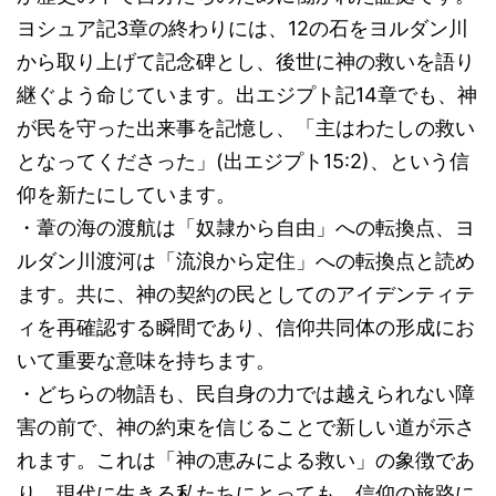
ヨシュア記3章の終わりには、12の石をヨルダン川
から取り上げて記念碑とし、後世に神の救いを語り
継ぐよう命じています。出エジプト記14章でも、神
が民を守った出来事を記憶し、「主はわたしの救い
となってくださった」(出エジプト15:2)、という信
仰を新たにしています。
・葦の海の渡航は「奴隷から自由」への転換点、ヨ
ルダン川渡河は「流浪から定住」への転換点と読め
ます。共に、神の契約の民としてのアイデンティテ
ィを再確認する瞬間であり、信仰共同体の形成にお
いて重要な意味を持ちます。
・どちらの物語も、民自身の力では越えられない障
害の前で、神の約束を信じることで新しい道が示さ
れます。これは「神の恵みによる救い」の象徴であ
り、現代に生きる私たちにとっても、信仰の旅路に