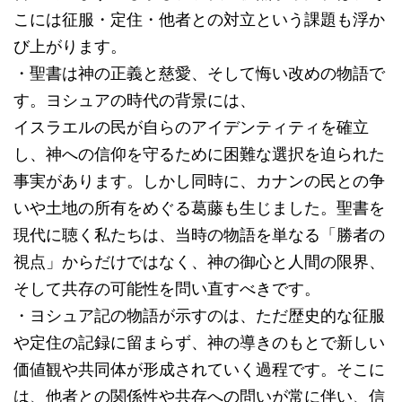
こには征服・定住・他者との対立という課題も浮か
び上がります。
・聖書は神の正義と慈愛、そして悔い改めの物語で
す。ヨシュアの時代の背景には、
イスラエルの民が自らのアイデンティティを確立
し、神への信仰を守るために困難な選択を迫られた
事実があります。しかし同時に、カナンの民との争
いや土地の所有をめぐる葛藤も生じました。聖書を
現代に聴く私たちは、当時の物語を単なる「勝者の
視点」からだけではなく、神の御心と人間の限界、
そして共存の可能性を問い直すべきです。
・ヨシュア記の物語が示すのは、ただ歴史的な征服
や定住の記録に留まらず、神の導きのもとで新しい
価値観や共同体が形成されていく過程です。そこに
は、他者との関係性や共存への問いが常に伴い、信