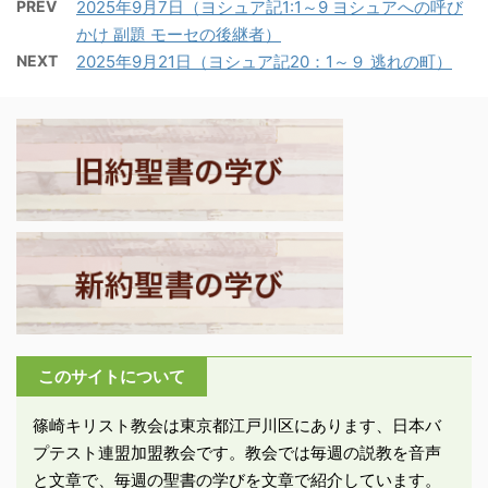
た交わりがある。 －コロ
PREV
2025年9月7日（ヨシュア記1:1～9 ヨシュアへの呼び
スはエルサレム郊外のゲ
く不安でした。私の言葉
サイ4:2-4「目を覚まし
かけ 副題 モーセの後継者）
ッセマネで捕らえられ、
も私の宣教も、知恵にあ
て感謝を込め、ひたすら
NEXT
2025年9月21日（ヨシュア記20：1～９ 逃れの町）
大祭司の屋敷に連行され
ふれた言葉によら
祈りなさい。同時に私た
た。大祭司はイエスを
ず、“霊”と力の証明によ
ちのためにも祈ってくだ
「神を冒涜する者」とし
るものでした」。 ・コリ
さい。神が御言葉のため
て死刑宣告を行うが、当
ントは交易によって栄え
に門を開いてくださり、
時のユダヤはローマ支配
たヘレニズム有数の都市
私たちがキリストの秘め
の下にあり、彼らは死刑
であり、アカイア州の州
られた ...
執行権を持たなかったた
都でも ...
め、イエスをローマ総督
官邸に連れて行った。金
曜日の明け方のことであ
る。しかし、彼らは異邦
人の家に入って汚れるこ
このサイトについて
とを嫌い、官邸には入ら
なかった。 －ヨハネ
篠崎キリスト教会は東京都江戸川区にあります、日本バ
18：28‐30「人々は、イ
プテスト連盟加盟教会です。教会では毎週の説教を音声
エスをカイアファのとこ
と文章で、毎週の聖書の学びを文章で紹介しています。
ろから総督官邸へ連れて