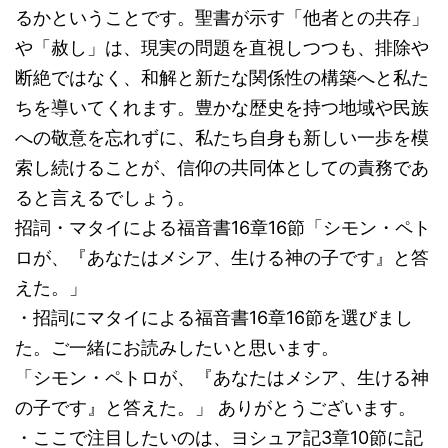
るかということです。聖書が示す「他者との共存」
や「赦し」は、現実の問題を直視しつつも、排除や
断絶ではなく、和解と新たな関係性の構築へと私た
ちを導いてくれます。豊かな歴史を持つ地域や民族
への敬意を忘れずに、私たち自身も新しい一歩を模
索し続けることが、信仰の共同体としての責務であ
ると言えるでしょう。
招詞・マタイによる福音書16章16節「シモン・ペト
ロが、『あなたはメシア、生ける神の子です』と答
えた。」
・招詞にマタイによる福音書16章16節を選びまし
た。ご一緒にお読みしたいと思います。
「シモン・ペトロが、『あなたはメシア、生ける神
の子です』と答えた。」 ありがとうございます。
・ここで注目したいのは、ヨシュア記3章10節に記